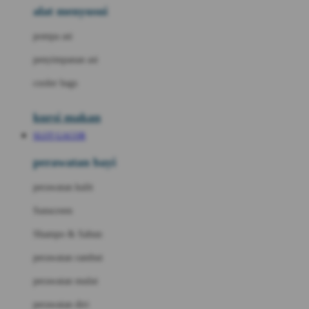
alat menyusui
pompa asi
penyimpanan asi
cooler bags
kursi makan
SLOT GACOR
perawatan bayi
perawatan kulit
Sunscreen
Shampo & Sabun
perawatan rambut
perawatan mulut
perawatan diri