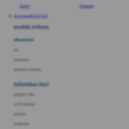
Asics
Aveeno
dewicasino88 DAFTAR
produk terbaru
aksesoris
tas
kacamata
aksesoris rambut
kebutuhan bayi
pakaian tidur
set & terusan
piyama
bodysuits