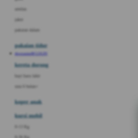
setelan
jaket
pakaian dalam
pakaian tidur
dewicasino88 LOGIN
kereta dorong
bayi baru lahir
usia 6 bulan+
koper anak
kursi mobil
0-13 Kg
0-36 Kg