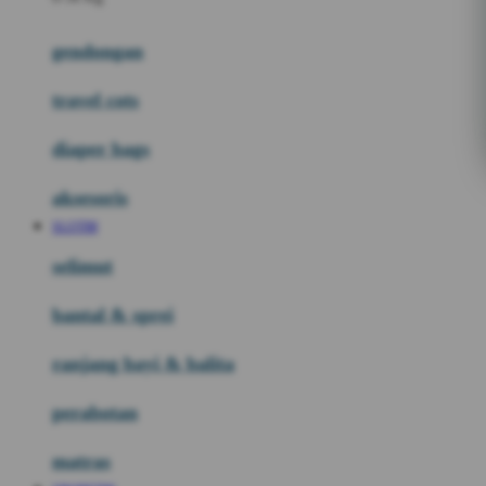
gendongan
travel cots
diaper bags
aksesoris
SLOT88
selimut
bantal & sprei
ranjang bayi & balita
perabotan
matras