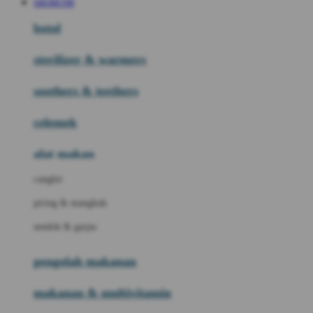
SBOBET88
botol
sterilizer & warmers
soothers & teethers
celemek
alat makan
cangkir
piring & mangkuk
sendok & garpu
pengolah makanan
makanan & multivitamin