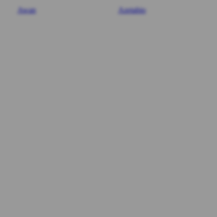
Awan
Azetabio