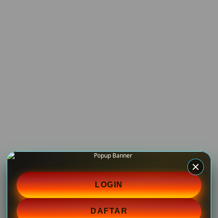
LOGIN
DAFTAR