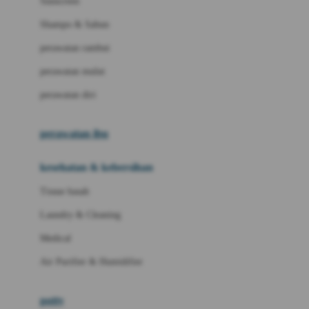
Sunscreen
London Taxi
Shampo & Sabun
Love To Dream
perawatan rambut
perawatan mulut
M
perawatan diri
Magformers
Mama's Choice
perawatan ibu
Mamas&Papas
kesehatan & kebersihan
Mamaway
Tissue basah
Maxi Cosi
Laundry & Cleaning
Megabloks
Medical
Micro
Air Purifier & Humidifier
MiDeer
Mimi & Lula
potty