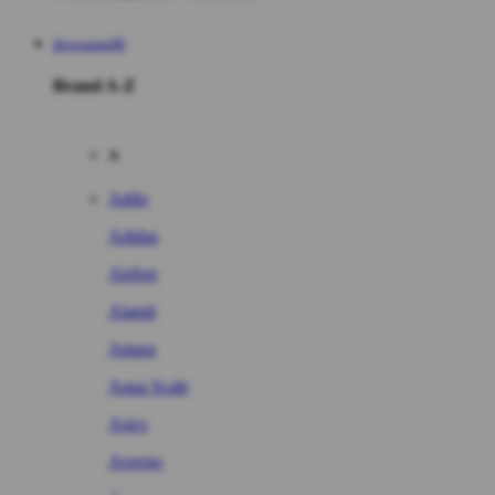
dewicasino88
Brand A-Z
A
Addo
Adidas
Airfree
Alamii
Amara
Aqua Scale
Asics
Aveeno