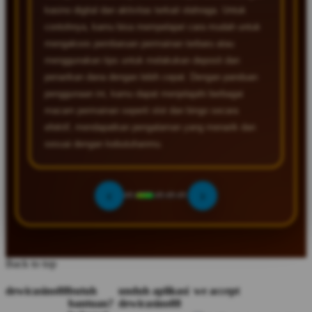
menawarkan panduan tentang cara mudah mengelola
akun, seperti beralih cepat antara kategori permainan
atau memeriksa riwayat aktivitas secara teratur.
Jangan lupa, akses update terbaru untuk menikmati
permainan baru dan fitur-fitur menarik!
‹
›
Back to top
dewicasino88
butuh
unduh aplikasi
we accept
bantuan?
dewicasino88
hubungi
kami
dewicasino88
SLOT
Direktorat Jenderal
hubungi
ikuti kami di
dewicasino88