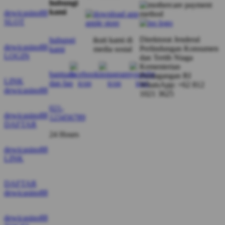
Perlindungan Konsumen
kami
media sosial
LOGIN
dan Tertib Niaga
Kementerian
bantuan
Perdagangan RI
LINK
dan faq
WhatsApp: +62 812
dewicasino88
1021 3625
021-
dewicasino88
123456789
DAFTAR
24 Hours
dewicasino88
LINK
DAFTAR
dewicasino88
dewicasino88
TOGEL
SITUS
dewicasino88