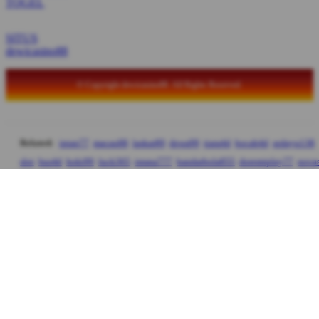
© Copyright dewicasino88. All Rights Reserved.
Related:
intan77
macau88
laskar89
dewa99
tiara4d
bocah4d
sedayu138
slot
bus4d
hoki99
luck365
istana777
bandarbola855
doremiplay77
nova