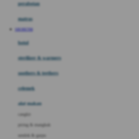
perabotan
Happy Tummy
Hauck
matras
Havaianas
SBOBET88
Hegen
botol
Hot Wheels
sterilizer & warmers
Hybrid
soothers & teethers
I
Inlacta DHA
celemek
Interlac
alat makan
Ivenet
cangkir
J
piring & mangkuk
Jack N Jill
sendok & garpu