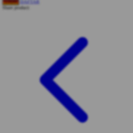
DAFTAR
LOGIN
Squishmallows
Share product:
Starbooks
Stick-O
Stokke
Sudocrem
Sumimo
Sunnylife
Sun-Staches
Swimava
T
Tommee Tippee
Trunki
Tutti Bambini