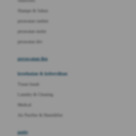
Sunscreen
London Taxi
Shampo & Sabun
Love To Dream
perawatan rambut
perawatan mulut
M
perawatan diri
Magformers
Mama's Choice
perawatan ibu
Mamas&Papas
kesehatan & kebersihan
Mamaway
Tissue basah
Maxi Cosi
Laundry & Cleaning
Megabloks
Medical
Micro
Air Purifier & Humidifier
MiDeer
Mimi & Lula
potty