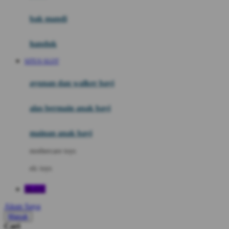
Mini Monkey
Moby
bak mandi
Momami
handuk
Mothercare
SITUS SLOT
Mustela
ayunan dan walker bayi
My Buddy Tag
My K
alas bermain anak bayi
N
mainan anak bayi
Naif
mothercare toys
Nike
elc toys
Nordic Natural
SLOT
Nuby
Akun Saya
Nuna
Masuk
Cari