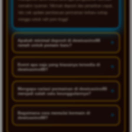
semakin nyaman. Nikmati deposit dan penarikan cepat,
lalu cek update pembaruan permainan terbaru setiap
minggu untuk raih poin tinggi!
Apakah minimal deposit di dewicasino88
+
ramah untuk pemain baru?
Platform ini menyediakan beragam pilihan permainan
online untuk Anda nikmati, mulai dari digital slots dan
Event apa saja yang biasanya tersedia di
+
dewicasino88?
bingo hingga table games dan sports-related gaming.
Sebagai contoh, selain mengakses beragam pilihan
Setelah mendaftar, anggota dapat menggunakan tips
game yang tersedia, Anda juga dapat mempelajari
untuk menavigasi berbagai permainan kasino, slot,
Mengapa variasi permainan di dewicasino88
strategize untuk meningkatkan peluang bermain seperti
+
menjadi salah satu keunggulannya?
bingo, dan taruhan olahraga di platform ini. Misalnya,
menganalisis peringkat permainan untuk membuat
para pemain bisa memilih permainan yang memiliki poin
keputusan lebih hati-hati dalam taruhan olahraga. Cara
Platform ini memungkinkan kamu untuk menjelajahi
tinggi atau strategi seperti menganalisis peringkat
ini dapat membantu Anda lebih menikmati pengalaman
berbagai macam permainan online, seperti slot, bingo,
Bagaimana cara memulai bermain di
permainan dalam kategori olahraga untuk membuat
+
berpartisipasi dalam berbagai macam event olahraga.
dewicasino88?
dan berbagai jenis permainan meja. Misalnya, kamu
keputusan yang lebih hati-hati. Selain itu, pengguna
Selain itu, platform ini menawarkan tips untuk
bisa mencoba slot dengan hadiah-hadiah menarik atau
dapat mengakses tips tentang cara mendaftar gratis
Setelah daftar akun selesai, kamu bisa menggunakan
manajemen akun yang efektif, seperti beralih dengan
menantang dirimu dalam game bingo dengan strategi