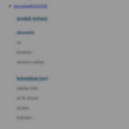
Awan
dewicasino88 DAFTAR
Azetabio
produk terbaru
B
aksesoris
Baabaasheepz
tas
Babiators
kacamata
Baby Dove
aksesoris rambut
Baby Jogger
Baby Rovega
kebutuhan bayi
Babybee
pakaian tidur
Banana Boat
set & terusan
Banz
piyama
Barbie
bodysuits
Beaba