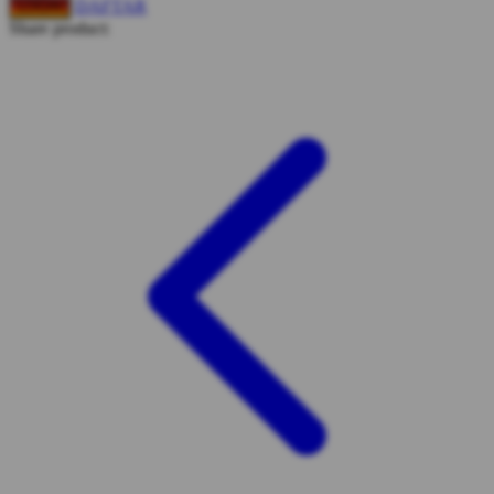
DAFTAR
LOGIN
Squishmallows
Share product:
Starbooks
Stick-O
Stokke
Sudocrem
Sumimo
Sunnylife
Sun-Staches
Swimava
T
Tommee Tippee
Trunki
Tutti Bambini