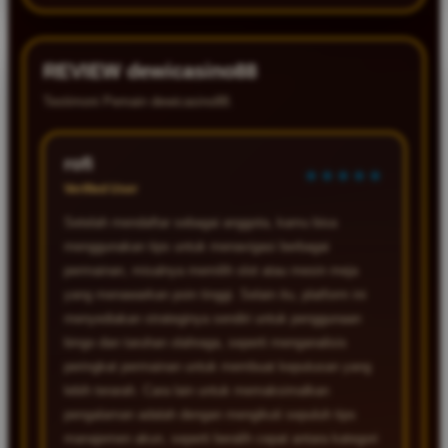
atau melihat promosi terbaru. Platform ini menyediakan
berbagai tips untuk menjelajahi platform. Misalnya,
cepat antara kategori game kasino dan aktivitas terkait
khusus. Selain itu, platform ini juga menyediakan
panduan penggunaan yang aman dan cepat untuk
kamu bisa mencoba strategi baru untuk permainan
olahraga. Anda dapat mengatur akun Anda dengan
pilihan untuk taruhan olahraga, dimana kamu dapat
mengelola akun, beralih antara kategori permainan, dan
bingo atau mempelajari cara menganalisis peringkat
mudah, memeriksa riwayat aktivitas, dan
mengikuti pertandingan favoritmu dan berpartisipasi
REVIEW dewicasino88
melakukan deposit maupun penarikan. Pengguna juga
dalam taruhan olahraga untuk mengambil keputusan
mengoptimalkan pengalaman bermain Anda secara
secara virtual. Untuk pengalaman yang lebih optimal,
bisa mendapatkan bantuan dukungan jika diperlukan.
Testimoni Pemain dewicasino88.
yang lebih tepat. Platform ini juga menyediakan
online. Platform ini juga memberikan informasi terbaru
terdapat tips dan strategi yang bisa kamu gunakan,
informasi tentang cara mengelola poin dan
tentang petunjuk menggunakan fitur-fitur platform dan
seperti mempelajari cara terbaik untuk mengelola
memanfaatkan promosi yang tersedia. Selain itu, kamu
update permainan yang terbaru. Dengan mempelajari
akunmu, mulai dari daftar (register) sebagai anggota
dina
bisa mendapatkan tips untuk navigasi cepat antar
★★★★★
tips dan strategi yang tersedia, Anda dapat
hingga memantau poin atau saldo. Pengguna juga
Verified User
kategori permainan, seperti dari casino ke olahraga atau
memaksimalkan pengalaman bermain dan menjelajahi
dapat dengan mudah beralih antara kategori permainan
sebaliknya. Bagi yang baru bergabung, ada panduan
Setelah mengunduh aplikasi dan mendaftar menjadi
berbagai macam game yang ditawarkan dengan cara
hanya dalam beberapa klik. Jadi, kamu dapat
mengenai cara daftar dan melakukan deposit serta
yang lebih mudah dan menyenangkan.
anggota, kamu bisa memulai petualangan seru di dunia
menikmati platform ini secara efektif dengan mengikuti
withdrawal dengan aman dan efisien. Dengan
online casino ini! Platform ini menyediakan beragam
alur penggunaan serta tips yang diberikan, untuk
mempelajari cara-cara ini, kamu akan lebih mudah
permainan seperti slot, bingo, dan berbagai jenis game
pengalaman bermain online yang menyenangkan dan
menikmati beragam game online seperti slot, table
optimal.
meja. Misalnya, untuk kamu penggemar olahraga,
games, dan sports betting dengan menciptakan
tersedia juga sports-related gaming untuk memuaskan
pengalaman yang menyenangkan dan bermanfaat.
semangatmu. Untuk memaksimalkan pengalaman
bermain, cobalah tips dan strategi yang tersedia, salah
satunya adalah analisa peringkat permainan agar
keputusanmu lebih tepat. Selain itu, platform ini juga