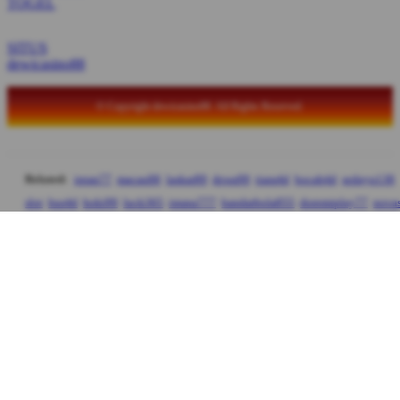
© Copyright dewicasino88. All Rights Reserved.
Related:
intan77
macau88
laskar89
dewa99
tiara4d
bocah4d
sedayu138
slot
bus4d
hoki99
luck365
istana777
bandarbola855
doremiplay77
nova