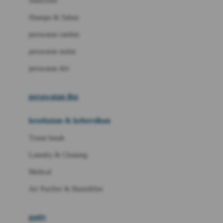
Sunscreen
London Taxi
Shampo & Sabun
Love To Dream
perawatan rambut
perawatan mulut
M
perawatan diri
Magformers
Mama's Choice
perawatan ibu
Mamas&Papas
kesehatan & kebersihan
Mamaway
Tissue basah
Maxi Cosi
Laundry & Cleaning
Megabloks
Medical
Micro
Air Purifier & Humidifier
MiDeer
Mimi & Lula
potty