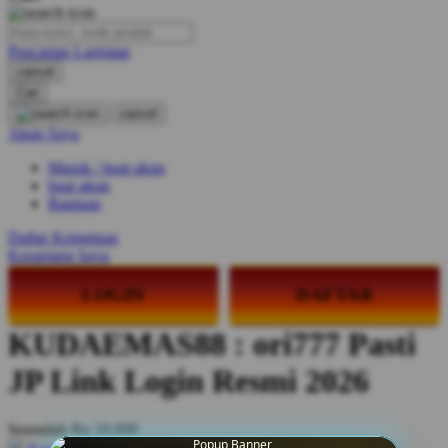
O
Pencarian Lanjutan
Oh Ma Grain
cancel
Okiedog
Cari
cancel
P
Akun Saya
Masuk / buat akun
Peachy
buat akun
Phil & Ted's
Bantuan
Philips Avent
Daftar Keinginan
Keranjang Saya
Pigeon
LOGIN
DAFTAR
Playgro
KUDAEMAS88 : ori777 Pasti
Poled Global
JP Link Login Resmi 2026
Ponycycle
Puma
Serendah
Rp 10.000
Pureats