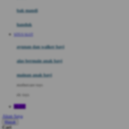
Mini Monkey
Moby
bak mandi
Momami
handuk
Mothercare
SITUS SLOT
Mustela
ayunan dan walker bayi
My Buddy Tag
My K
alas bermain anak bayi
N
mainan anak bayi
Naif
mothercare toys
Nike
elc toys
Nordic Natural
SLOT
Nuby
Akun Saya
Nuna
Masuk
Cari