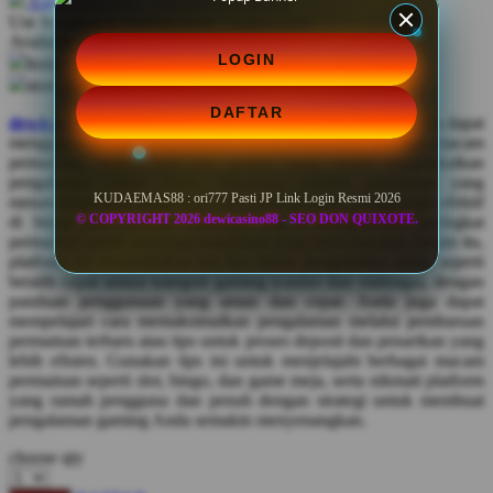
Earn
1.000.000
-
100.000.000
Bonus
Use Installment Options from
.
Laarn more
Q
Available for :
LOGIN
home delivery
QV Baby
store pickup
DAFTAR
dewicasino88
Setelah Anda mendaftar sebagai anggota, Anda dapat
R
menggunakan tips yang tersedia untuk menavigasi berbagai macam
permainan, seperti slot dan games meja, untuk meningkatkan
Real Shades
pengalaman online Anda. Misalnya, pilihlah permainan yang
KUDAEMAS88 : ori777 Pasti JP Link Login Resmi 2026
menawarkan poin tinggi atau coba strategi untuk penggunaan efektif
Red Castle
© COPYRIGHT 2026 dewicasino88 - SEO DON QUIXOTE.
di bingo dan taruhan olahraga, seperti menganalisis peringkat
permainan untuk membuat keputusan yang lebih hati-hati. Selain itu,
Ribbon Madness
platform ini menyediakan ten tips untuk pengelolaan akun, seperti
beralih cepat antara kategori gaming (casino dan olahraga), dengan
S
panduan penggunaan yang aman dan cepat. Anda juga dapat
mempelajari cara memaksimalkan pengalaman melalui pembaruan
Sebamed
permainan terbaru atau tips untuk proses deposit dan penarikan yang
lebih efisien. Gunakan tips ini untuk menjelajahi berbagai macam
Silver Cross
permainan seperti slot, bingo, dan game meja, serta nikmati platform
yang ramah pengguna dan penuh dengan strategi untuk membuat
Simply Idea
pengalaman gaming Anda semakin menyenangkan.
Skip Hop
choose qty
Spectra