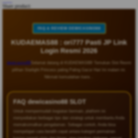
Share product:
FAQ & REVIEW DEWICASINO88
KUDAEMAS88 : ori777 Pasti JP Link
Login Resmi 2026
dewicasino88
Selamat datang di KUDAEMAS88! Temukan Slot Resmi
pilihan Starlight Princess paling Paling Gacor Hari Ini malam ini.
Nikmati kemudahan trans...
FAQ dewicasino88 SLOT
Untuk mempermudah kegiatan bermain, platform ini
menyediakan berbagai tips dan strategi untuk membantu Anda
memaksimalkan pengalaman. Sebagai contoh, Anda bisa
mempelajari cara beralih cepat antara kategori permainan