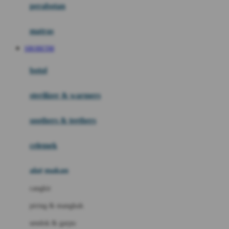
perabotan
Happy Tummy
Hauck
matras
Havaianas
SBOBET88
Hegen
botol
Hot Wheels
sterilizer & warmers
Hybrid
soothers & teethers
I
Inlacta DHA
celemek
Interlac
alat makan
Ivenet
cangkir
J
piring & mangkuk
Jack N Jill
sendok & garpu