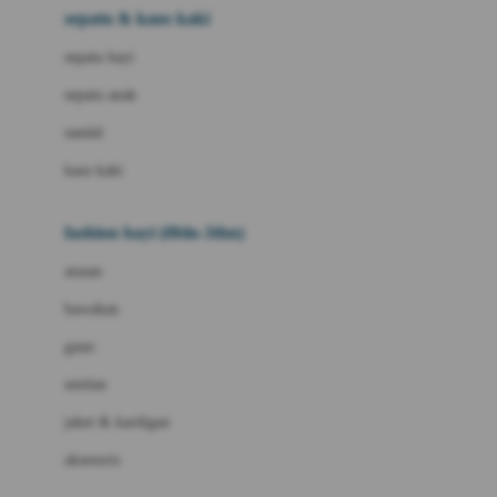
Beauty Barn
sepatu & kaus kaki
Bio Oil
sepatu bayi
Biolane
sepatu anak
Bite Fighters
sandal
Bizzi Growin
kaus kaki
Blackmores
fashion bayi (0bln-3thn)
Blooming Marvellous
atasan
Bonnels
bawahan
Bravado
gaun
Bruder
setelan
Brush Baby
jaket & kardigan
Buds Organics
aksesoris
Bugaboo