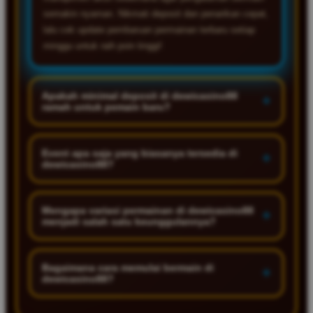
semakin nyaman. Nikmati deposit dan penarikan cepat,
lalu cek update pembaruan permainan terbaru setiap
minggu untuk raih poin tinggi!
Apakah minimal deposit di dewicasino88
+
ramah untuk pemain baru?
Platform ini menyediakan beragam pilihan permainan
online untuk Anda nikmati, mulai dari digital slots dan
Event apa saja yang biasanya tersedia di
+
dewicasino88?
bingo hingga table games dan sports-related gaming.
Sebagai contoh, selain mengakses beragam pilihan
Setelah mendaftar, anggota dapat menggunakan tips
game yang tersedia, Anda juga dapat mempelajari
untuk menavigasi berbagai permainan kasino, slot,
Mengapa variasi permainan di dewicasino88
strategize untuk meningkatkan peluang bermain seperti
+
menjadi salah satu keunggulannya?
bingo, dan taruhan olahraga di platform ini. Misalnya,
menganalisis peringkat permainan untuk membuat
para pemain bisa memilih permainan yang memiliki poin
keputusan lebih hati-hati dalam taruhan olahraga. Cara
Platform ini memungkinkan kamu untuk menjelajahi
tinggi atau strategi seperti menganalisis peringkat
ini dapat membantu Anda lebih menikmati pengalaman
berbagai macam permainan online, seperti slot, bingo,
Bagaimana cara memulai bermain di
permainan dalam kategori olahraga untuk membuat
+
berpartisipasi dalam berbagai macam event olahraga.
dewicasino88?
dan berbagai jenis permainan meja. Misalnya, kamu
keputusan yang lebih hati-hati. Selain itu, pengguna
Selain itu, platform ini menawarkan tips untuk
bisa mencoba slot dengan hadiah-hadiah menarik atau
dapat mengakses tips tentang cara mendaftar gratis
Setelah daftar akun selesai, kamu bisa menggunakan
manajemen akun yang efektif, seperti beralih dengan
menantang dirimu dalam game bingo dengan strategi