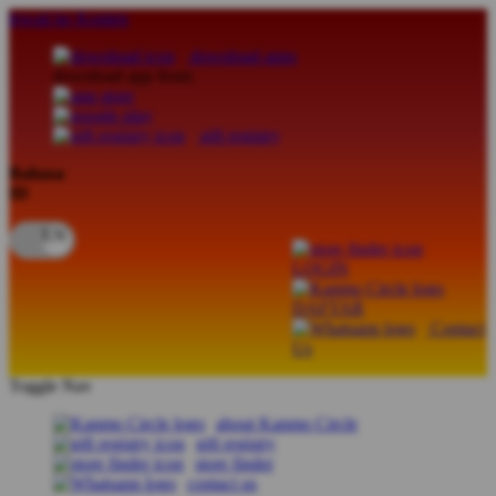
lewati ke Konten
download apps
download app from:
gift registry
Bahasa
ID
LOGIN
DAFTAR
Contact
Us
Toggle Nav
about Kanmo Circle
gift registry
store finder
contact us