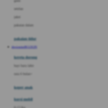
gaun
Dae Organics
setelan
Docare
jaket
Doona
pakaian dalam
Down To Earth
Drew
pakaian tidur
Dr. Brown's
dewicasino88 LOGIN
E
kereta dorong
ELC
bayi baru lahir
Ergobaby
usia 6 bulan+
Expert Care
koper anak
Ezyroller
kursi mobil
F
0-13 Kg