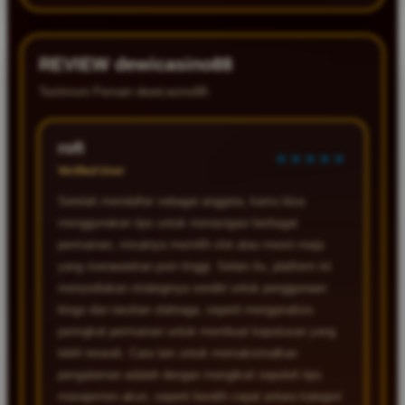
atau melihat promosi terbaru. Platform ini menyediakan
berbagai tips untuk menjelajahi platform. Misalnya,
cepat antara kategori game kasino dan aktivitas terkait
khusus. Selain itu, platform ini juga menyediakan
panduan penggunaan yang aman dan cepat untuk
kamu bisa mencoba strategi baru untuk permainan
olahraga. Anda dapat mengatur akun Anda dengan
pilihan untuk taruhan olahraga, dimana kamu dapat
mengelola akun, beralih antara kategori permainan, dan
bingo atau mempelajari cara menganalisis peringkat
mudah, memeriksa riwayat aktivitas, dan
mengikuti pertandingan favoritmu dan berpartisipasi
REVIEW dewicasino88
melakukan deposit maupun penarikan. Pengguna juga
dalam taruhan olahraga untuk mengambil keputusan
mengoptimalkan pengalaman bermain Anda secara
secara virtual. Untuk pengalaman yang lebih optimal,
bisa mendapatkan bantuan dukungan jika diperlukan.
Testimoni Pemain dewicasino88.
yang lebih tepat. Platform ini juga menyediakan
online. Platform ini juga memberikan informasi terbaru
terdapat tips dan strategi yang bisa kamu gunakan,
informasi tentang cara mengelola poin dan
tentang petunjuk menggunakan fitur-fitur platform dan
seperti mempelajari cara terbaik untuk mengelola
memanfaatkan promosi yang tersedia. Selain itu, kamu
update permainan yang terbaru. Dengan mempelajari
akunmu, mulai dari daftar (register) sebagai anggota
dina
bisa mendapatkan tips untuk navigasi cepat antar
tips dan strategi yang tersedia, Anda dapat
hingga memantau poin atau saldo. Pengguna juga
kategori permainan, seperti dari casino ke olahraga atau
Verified User
memaksimalkan pengalaman bermain dan menjelajahi
dapat dengan mudah beralih antara kategori permainan
sebaliknya. Bagi yang baru bergabung, ada panduan
berbagai macam game yang ditawarkan dengan cara
hanya dalam beberapa klik. Jadi, kamu dapat
mengenai cara daftar dan melakukan deposit serta
yang lebih mudah dan menyenangkan.
menikmati platform ini secara efektif dengan mengikuti
withdrawal dengan aman dan efisien. Dengan
alur penggunaan serta tips yang diberikan, untuk
mempelajari cara-cara ini, kamu akan lebih mudah
pengalaman bermain online yang menyenangkan dan
menikmati beragam game online seperti slot, table
optimal.
games, dan sports betting dengan menciptakan
pengalaman yang menyenangkan dan bermanfaat.