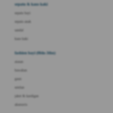
Beauty Barn
sepatu & kaus kaki
Bio Oil
sepatu bayi
Biolane
sepatu anak
Bite Fighters
sandal
Bizzi Growin
kaus kaki
Blackmores
fashion bayi (0bln-3thn)
Blooming Marvellous
atasan
Bonnels
bawahan
Bravado
gaun
Bruder
setelan
Brush Baby
jaket & kardigan
Buds Organics
aksesoris
Bugaboo