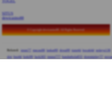
© Copyright dewicasino88. All Rights Reserved.
Related:
intan77
macau88
laskar89
dewa99
tiara4d
bocah4d
sedayu138
slot
bus4d
hoki99
luck365
istana777
bandarbola855
doremiplay77
nova