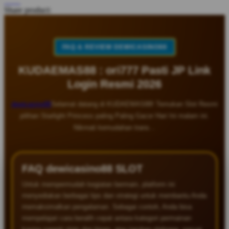
Share product:
FAQ & REVIEW DEWICASINO88
KUDAEMAS88 : ori777 Pasti JP Link
Login Resmi 2026
dewicasino88
Selamat datang di KUDAEMAS88! Temukan Slot Resmi
pilihan Starlight Princess paling Paling Gacor Hari Ini malam ini.
Nikmati kemudahan trans...
FAQ dewicasino88 SLOT
Untuk mempermudah kegiatan bermain, platform ini
menyediakan berbagai tips dan strategi untuk membantu Anda
memaksimalkan pengalaman. Sebagai contoh, Anda bisa
mempelajari cara beralih cepat antara kategori permainan