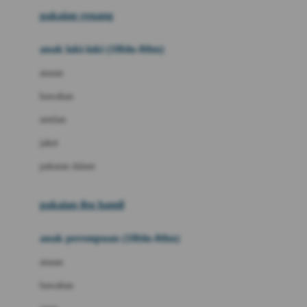
Buggygear
pakaian renang
Bumkins
anak laki-laki (18bln-8thn)
C
atasan
Cetaphil
bawahan
Chicco
setelan
Childlife
jaket
Clevamama
pakaian dalam
Cocolatte
Cottonseeds
pakaian ibu hamil
Cozy N Safe
anak perempuan (18bln-8thn)
Crane
atasan
Cybex
bawahan
D