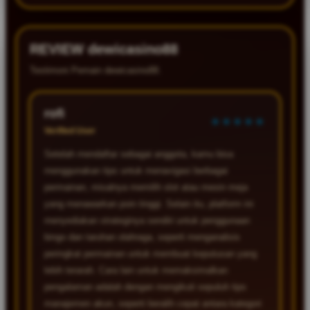
atau melihat promosi terbaru. Platform ini menyediakan
berbagai tips untuk menjelajahi platform. Misalnya,
cepat antara kategori game kasino dan aktivitas terkait
khusus. Selain itu, platform ini juga menyediakan
panduan penggunaan yang aman dan cepat untuk
kamu bisa mencoba strategi baru untuk permainan
olahraga. Anda dapat mengatur akun Anda dengan
pilihan untuk taruhan olahraga, dimana kamu dapat
mengelola akun, beralih antara kategori permainan, dan
bingo atau mempelajari cara menganalisis peringkat
mudah, memeriksa riwayat aktivitas, dan
mengikuti pertandingan favoritmu dan berpartisipasi
REVIEW dewicasino88
melakukan deposit maupun penarikan. Pengguna juga
dalam taruhan olahraga untuk mengambil keputusan
mengoptimalkan pengalaman bermain Anda secara
secara virtual. Untuk pengalaman yang lebih optimal,
bisa mendapatkan bantuan dukungan jika diperlukan.
Testimoni Pemain dewicasino88.
yang lebih tepat. Platform ini juga menyediakan
online. Platform ini juga memberikan informasi terbaru
terdapat tips dan strategi yang bisa kamu gunakan,
informasi tentang cara mengelola poin dan
tentang petunjuk menggunakan fitur-fitur platform dan
seperti mempelajari cara terbaik untuk mengelola
memanfaatkan promosi yang tersedia. Selain itu, kamu
update permainan yang terbaru. Dengan mempelajari
akunmu, mulai dari daftar (register) sebagai anggota
dina
bisa mendapatkan tips untuk navigasi cepat antar
★★★★★
tips dan strategi yang tersedia, Anda dapat
hingga memantau poin atau saldo. Pengguna juga
Verified User
kategori permainan, seperti dari casino ke olahraga atau
memaksimalkan pengalaman bermain dan menjelajahi
dapat dengan mudah beralih antara kategori permainan
sebaliknya. Bagi yang baru bergabung, ada panduan
Setelah mengunduh aplikasi dan mendaftar menjadi
berbagai macam game yang ditawarkan dengan cara
hanya dalam beberapa klik. Jadi, kamu dapat
mengenai cara daftar dan melakukan deposit serta
yang lebih mudah dan menyenangkan.
anggota, kamu bisa memulai petualangan seru di dunia
menikmati platform ini secara efektif dengan mengikuti
withdrawal dengan aman dan efisien. Dengan
online casino ini! Platform ini menyediakan beragam
alur penggunaan serta tips yang diberikan, untuk
mempelajari cara-cara ini, kamu akan lebih mudah
permainan seperti slot, bingo, dan berbagai jenis game
pengalaman bermain online yang menyenangkan dan
menikmati beragam game online seperti slot, table
optimal.
meja. Misalnya, untuk kamu penggemar olahraga,
games, dan sports betting dengan menciptakan
tersedia juga sports-related gaming untuk memuaskan
pengalaman yang menyenangkan dan bermanfaat.
semangatmu. Untuk memaksimalkan pengalaman
bermain, cobalah tips dan strategi yang tersedia, salah
satunya adalah analisa peringkat permainan agar
keputusanmu lebih tepat. Selain itu, platform ini juga