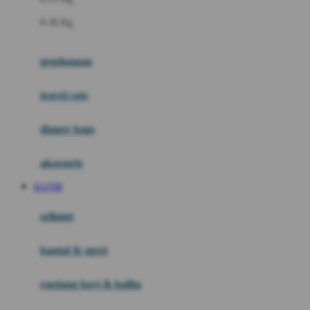
Felt So Sweet
0-36 Kg
Fisher Price
Flipper
gendongan
Friends Of Sally
travel cots
G
diaper bags
Gb
Geko
aksesoris
Graco
SLOT88
Gund
selimut
H
bantal & sprei
Habbie
Haenim
ranjang bayi & balita
Happy Horse