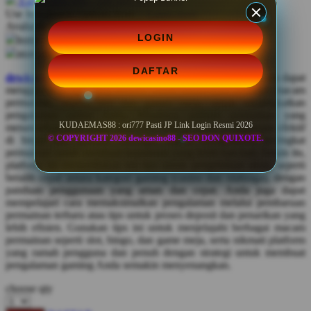
Earn
1.000.000
-
100.000.000
Bonus
Use Installment Options from
.
Laarn more
Q
Available for :
LOGIN
home delivery
QV Baby
store pickup
DAFTAR
dewicasino88
Setelah Anda mendaftar sebagai anggota, Anda dapat
R
menggunakan tips yang tersedia untuk menavigasi berbagai macam
permainan, seperti slot dan games meja, untuk meningkatkan
Real Shades
pengalaman online Anda. Misalnya, pilihlah permainan yang
KUDAEMAS88 : ori777 Pasti JP Link Login Resmi 2026
menawarkan poin tinggi atau coba strategi untuk penggunaan efektif
Red Castle
© COPYRIGHT 2026 dewicasino88 - SEO DON QUIXOTE.
di bingo dan taruhan olahraga, seperti menganalisis peringkat
permainan untuk membuat keputusan yang lebih hati-hati. Selain itu,
Ribbon Madness
platform ini menyediakan ten tips untuk pengelolaan akun, seperti
beralih cepat antara kategori gaming (casino dan olahraga), dengan
S
panduan penggunaan yang aman dan cepat. Anda juga dapat
mempelajari cara memaksimalkan pengalaman melalui pembaruan
Sebamed
permainan terbaru atau tips untuk proses deposit dan penarikan yang
lebih efisien. Gunakan tips ini untuk menjelajahi berbagai macam
Silver Cross
permainan seperti slot, bingo, dan game meja, serta nikmati platform
yang ramah pengguna dan penuh dengan strategi untuk membuat
Simply Idea
pengalaman gaming Anda semakin menyenangkan.
Skip Hop
choose qty
Spectra