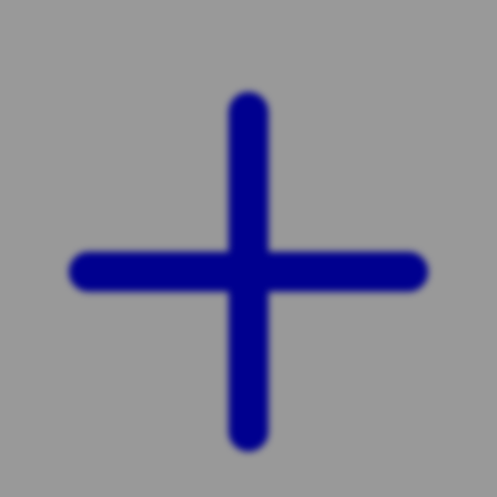
X
Xootz
Y
Yamatoya
Z
Zaxy
Zoggs
0-9
4Moms
59S