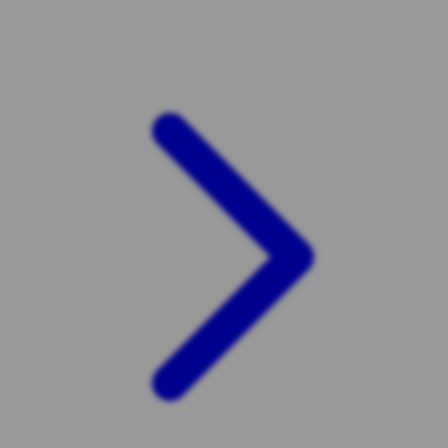
Twistshake
TY Toys
U
V
Veja
Vitaflow
Vtech
W
Waterland
Wellness