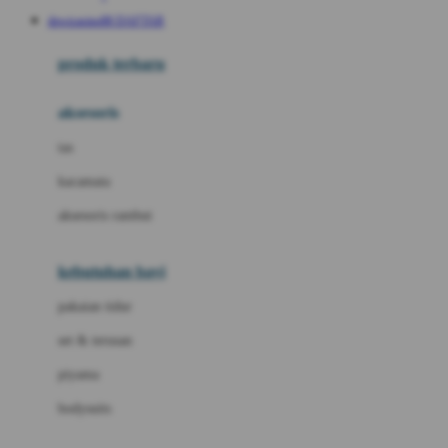
Awan
dewicasino88 DAFTAR
Azetabio
produk terbaru
B
aksesoris
Baabaasheepz
tas
Babiators
kacamata
Baby Dove
aksesoris rambut
Baby Jogger
Baby Rovega
kebutuhan bayi
Babybee
pakaian tidur
Banana Boat
set & terusan
Banz
piyama
Barbie
bodysuits
Beaba