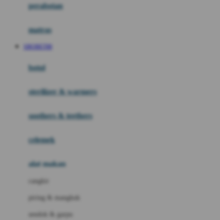
perabotan
Happy Tummy
Hauck
matras
Havaianas
SBOBET88
Hegen
botol
Hot Wheels
sterilizer & warmers
Hybrid
soothers & teethers
I
Inlacta DHA
celemek
Interlac
alat makan
Ivenet
cangkir
J
piring & mangkuk
Jack N Jill
sendok & garpu