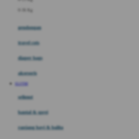
Felt So Sweet
0-36 Kg
Fisher Price
Flipper
gendongan
Friends Of Sally
travel cots
G
diaper bags
Gb
Geko
aksesoris
Graco
SLOT88
Gund
selimut
H
bantal & sprei
Habbie
Haenim
ranjang bayi & balita
Happy Horse