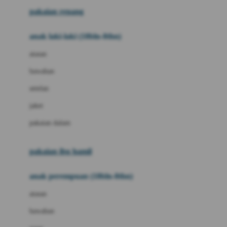
Buggygear
pakaian renang
Bumkins
anak laki-laki (18bln-8thn)
C
atasan
Cetaphil
bawahan
Chicco
setelan
Childlife
jaket
Clevamama
pakaian dalam
Cocolatte
Cottonseeds
pakaian ibu hamil
Cozy N Safe
anak perempuan (18bln-8thn)
Crane
atasan
Cybex
bawahan
D