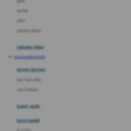
gaun
Dae Organics
setelan
Docare
jaket
Doona
pakaian dalam
Down To Earth
Drew
pakaian tidur
Dr. Brown's
dewicasino88 LOGIN
E
kereta dorong
ELC
bayi baru lahir
Ergobaby
usia 6 bulan+
Expert Care
koper anak
Ezyroller
kursi mobil
F
0-13 Kg