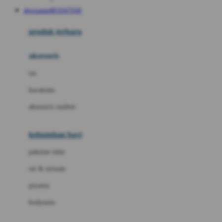
Awan
dewicasino88 DAFTAR
Azetabio
produk terbaru
B
aksesoris
Baabaasheepz
tas
Babiators
kacamata
Baby Dove
aksesoris rambut
Baby Jogger
Baby Rovega
kebutuhan bayi
Babybee
pakaian tidur
Banana Boat
set & terusan
Banz
piyama
Barbie
bodysuits
Beaba