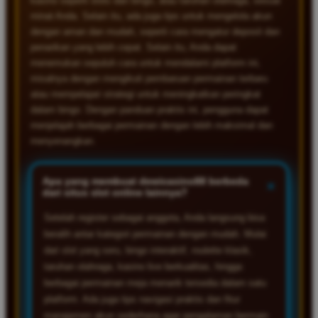
kasino seperti slots dan bingo, atau taruhan olahraga, sesuai
minat Anda. Selain itu, ada juga tips untuk mengelola akun
dengan aman dan mudah, seperti cara mengatur deposit dan
penarikan yang lebih cepat. Selain itu, Anda dapat
menemukan sepuluh cara untuk mendalami platform ini,
misalnya dengan mengikuti pembaruan permainan terbaru
atau mempelajari strategi untuk meningkatkan peringkat
dalam bingo. Dengan panduan praktis ini, pengguna dapat
menjelajah berbagai permainan dengan lebih maksimal dan
menyenangkan.
Apa yang membuat dewicasino88 berbeda
+
dari situs slot online lainnya?
Setelah register sebagai anggota, Anda langsung bisa
beralih antar kategori permainan dengan mudah. Mulai
dari slot yang seru, bingo interaktif, roulette klasik,
taruhan olahraga, kasino live berkualitas, hingga
berbagai permainan meja menarik tersedia dalam satu
platform. Ada juga tips navigasi praktis dan fitur
manajemen akun sederhana agar pengalaman bermain