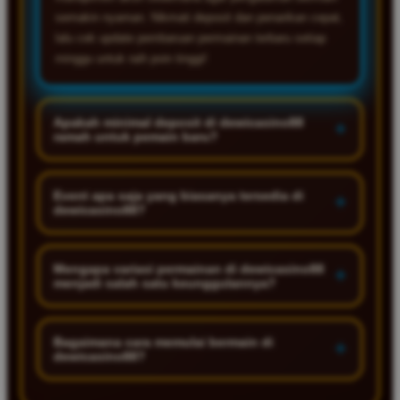
semakin nyaman. Nikmati deposit dan penarikan cepat,
lalu cek update pembaruan permainan terbaru setiap
minggu untuk raih poin tinggi!
Apakah minimal deposit di dewicasino88
+
ramah untuk pemain baru?
Platform ini menyediakan beragam pilihan permainan
online untuk Anda nikmati, mulai dari digital slots dan
Event apa saja yang biasanya tersedia di
+
dewicasino88?
bingo hingga table games dan sports-related gaming.
Sebagai contoh, selain mengakses beragam pilihan
Setelah mendaftar, anggota dapat menggunakan tips
game yang tersedia, Anda juga dapat mempelajari
untuk menavigasi berbagai permainan kasino, slot,
Mengapa variasi permainan di dewicasino88
strategize untuk meningkatkan peluang bermain seperti
+
menjadi salah satu keunggulannya?
bingo, dan taruhan olahraga di platform ini. Misalnya,
menganalisis peringkat permainan untuk membuat
para pemain bisa memilih permainan yang memiliki poin
keputusan lebih hati-hati dalam taruhan olahraga. Cara
Platform ini memungkinkan kamu untuk menjelajahi
tinggi atau strategi seperti menganalisis peringkat
ini dapat membantu Anda lebih menikmati pengalaman
berbagai macam permainan online, seperti slot, bingo,
Bagaimana cara memulai bermain di
permainan dalam kategori olahraga untuk membuat
+
berpartisipasi dalam berbagai macam event olahraga.
dewicasino88?
dan berbagai jenis permainan meja. Misalnya, kamu
keputusan yang lebih hati-hati. Selain itu, pengguna
Selain itu, platform ini menawarkan tips untuk
bisa mencoba slot dengan hadiah-hadiah menarik atau
dapat mengakses tips tentang cara mendaftar gratis
Setelah daftar akun selesai, kamu bisa menggunakan
manajemen akun yang efektif, seperti beralih dengan
menantang dirimu dalam game bingo dengan strategi