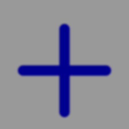
X
Xootz
Y
Yamatoya
Z
Zaxy
Zoggs
0-9
4Moms
59S