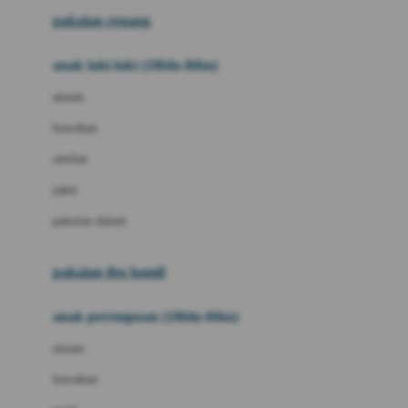
Buggygear
pakaian renang
Bumkins
anak laki-laki (18bln-8thn)
C
atasan
Cetaphil
bawahan
Chicco
setelan
Childlife
jaket
Clevamama
pakaian dalam
Cocolatte
Cottonseeds
pakaian ibu hamil
Cozy N Safe
anak perempuan (18bln-8thn)
Crane
atasan
Cybex
bawahan
D