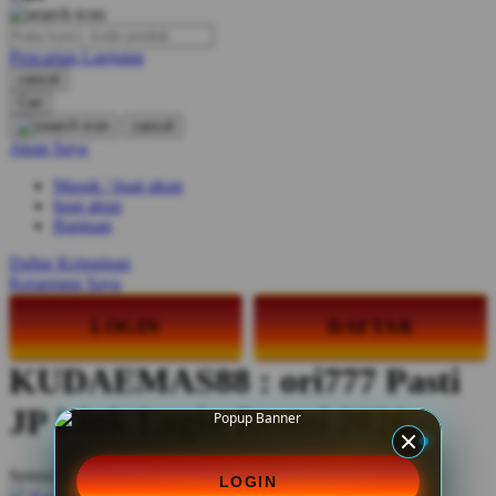
O
Pencarian Lanjutan
Oh Ma Grain
cancel
Okiedog
Cari
cancel
P
Akun Saya
Masuk / buat akun
Peachy
buat akun
Phil & Ted's
Bantuan
Philips Avent
Daftar Keinginan
Keranjang Saya
Pigeon
LOGIN
DAFTAR
Playgro
KUDAEMAS88 : ori777 Pasti
Poled Global
JP Link Login Resmi 2026
Ponycycle
Puma
Serendah
Rp 10.000
LOGIN
Pureats