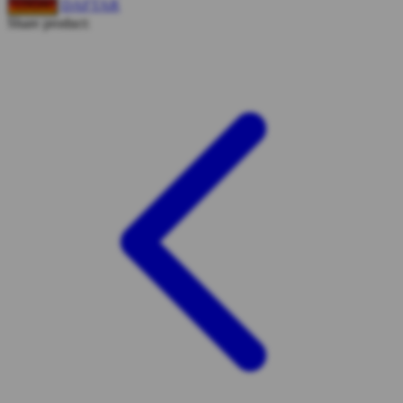
DAFTAR
LOGIN
Squishmallows
Share product:
Starbooks
Stick-O
Stokke
Sudocrem
Sumimo
Sunnylife
Sun-Staches
Swimava
T
Tommee Tippee
Trunki
Tutti Bambini