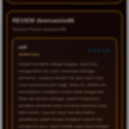
atau melihat promosi terbaru. Platform ini menyediakan
berbagai tips untuk menjelajahi platform. Misalnya,
cepat antara kategori game kasino dan aktivitas terkait
khusus. Selain itu, platform ini juga menyediakan
panduan penggunaan yang aman dan cepat untuk
kamu bisa mencoba strategi baru untuk permainan
olahraga. Anda dapat mengatur akun Anda dengan
pilihan untuk taruhan olahraga, dimana kamu dapat
mengelola akun, beralih antara kategori permainan, dan
bingo atau mempelajari cara menganalisis peringkat
mudah, memeriksa riwayat aktivitas, dan
mengikuti pertandingan favoritmu dan berpartisipasi
REVIEW dewicasino88
melakukan deposit maupun penarikan. Pengguna juga
dalam taruhan olahraga untuk mengambil keputusan
mengoptimalkan pengalaman bermain Anda secara
secara virtual. Untuk pengalaman yang lebih optimal,
bisa mendapatkan bantuan dukungan jika diperlukan.
Testimoni Pemain dewicasino88.
yang lebih tepat. Platform ini juga menyediakan
online. Platform ini juga memberikan informasi terbaru
terdapat tips dan strategi yang bisa kamu gunakan,
informasi tentang cara mengelola poin dan
tentang petunjuk menggunakan fitur-fitur platform dan
seperti mempelajari cara terbaik untuk mengelola
memanfaatkan promosi yang tersedia. Selain itu, kamu
update permainan yang terbaru. Dengan mempelajari
akunmu, mulai dari daftar (register) sebagai anggota
dina
bisa mendapatkan tips untuk navigasi cepat antar
★★★★★
tips dan strategi yang tersedia, Anda dapat
hingga memantau poin atau saldo. Pengguna juga
Verified User
kategori permainan, seperti dari casino ke olahraga atau
memaksimalkan pengalaman bermain dan menjelajahi
dapat dengan mudah beralih antara kategori permainan
sebaliknya. Bagi yang baru bergabung, ada panduan
Setelah mengunduh aplikasi dan mendaftar menjadi
berbagai macam game yang ditawarkan dengan cara
hanya dalam beberapa klik. Jadi, kamu dapat
mengenai cara daftar dan melakukan deposit serta
yang lebih mudah dan menyenangkan.
anggota, kamu bisa memulai petualangan seru di dunia
menikmati platform ini secara efektif dengan mengikuti
withdrawal dengan aman dan efisien. Dengan
online casino ini! Platform ini menyediakan beragam
alur penggunaan serta tips yang diberikan, untuk
mempelajari cara-cara ini, kamu akan lebih mudah
permainan seperti slot, bingo, dan berbagai jenis game
pengalaman bermain online yang menyenangkan dan
menikmati beragam game online seperti slot, table
optimal.
meja. Misalnya, untuk kamu penggemar olahraga,
games, dan sports betting dengan menciptakan
tersedia juga sports-related gaming untuk memuaskan
pengalaman yang menyenangkan dan bermanfaat.
semangatmu. Untuk memaksimalkan pengalaman
bermain, cobalah tips dan strategi yang tersedia, salah
satunya adalah analisa peringkat permainan agar
keputusanmu lebih tepat. Selain itu, platform ini juga