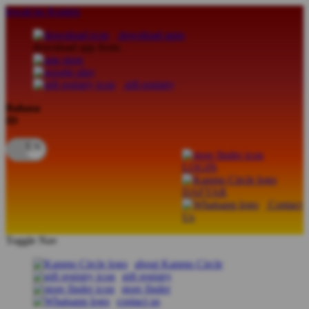
lewati ke Konten
download apps
download app from:
gift registry
Bahasa
ID
LOGIN
DAFTAR
Contact
Us
Toggle Nav
about Kanmo Circle
gift registry
store finder
contact us