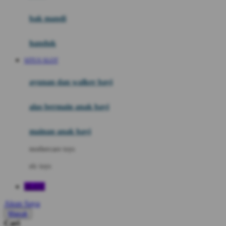
Mini Monkey
Moby
bak mandi
Momami
handuk
Mothercare
SITUS SLOT
Mustela
ayunan dan walker bayi
My Buddy Tag
My K
alas bermain anak bayi
N
mainan anak bayi
Naif
mothercare toys
Nike
elc toys
Nordic Natural
SLOT
Nuby
Akun Saya
Nuna
Masuk
Cari