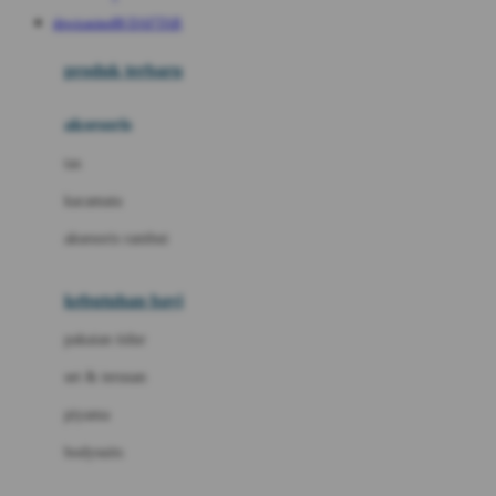
Awan
dewicasino88 DAFTAR
Azetabio
produk terbaru
B
aksesoris
Baabaasheepz
tas
Babiators
kacamata
Baby Dove
aksesoris rambut
Baby Jogger
Baby Rovega
kebutuhan bayi
Babybee
pakaian tidur
Banana Boat
set & terusan
Banz
piyama
Barbie
bodysuits
Beaba