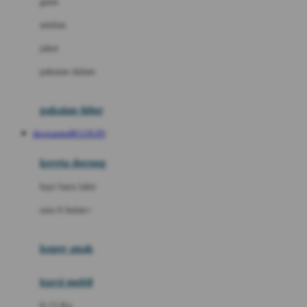
gaun
Dae Organics
setelan
Docare
jaket
Doona
pakaian dalam
Down To Earth
Drew
pakaian tidur
Dr. Brown's
dewicasino88 LOGIN
E
kereta dorong
ELC
bayi baru lahir
Ergobaby
usia 6 bulan+
Expert Care
koper anak
Ezyroller
kursi mobil
F
0-13 Kg