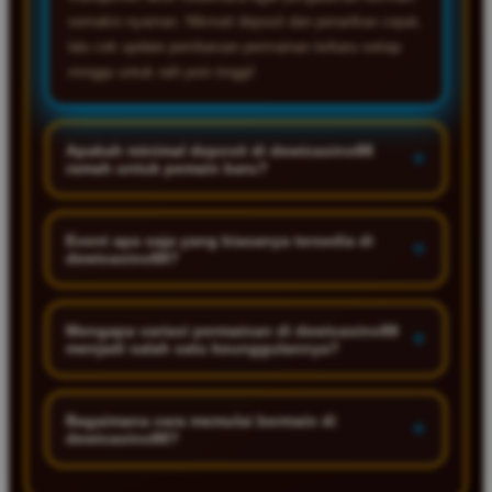
semakin nyaman. Nikmati deposit dan penarikan cepat,
lalu cek update pembaruan permainan terbaru setiap
minggu untuk raih poin tinggi!
Apakah minimal deposit di dewicasino88
+
ramah untuk pemain baru?
Platform ini menyediakan beragam pilihan permainan
online untuk Anda nikmati, mulai dari digital slots dan
Event apa saja yang biasanya tersedia di
+
dewicasino88?
bingo hingga table games dan sports-related gaming.
Sebagai contoh, selain mengakses beragam pilihan
Setelah mendaftar, anggota dapat menggunakan tips
game yang tersedia, Anda juga dapat mempelajari
untuk menavigasi berbagai permainan kasino, slot,
Mengapa variasi permainan di dewicasino88
strategize untuk meningkatkan peluang bermain seperti
+
menjadi salah satu keunggulannya?
bingo, dan taruhan olahraga di platform ini. Misalnya,
menganalisis peringkat permainan untuk membuat
para pemain bisa memilih permainan yang memiliki poin
keputusan lebih hati-hati dalam taruhan olahraga. Cara
Platform ini memungkinkan kamu untuk menjelajahi
tinggi atau strategi seperti menganalisis peringkat
ini dapat membantu Anda lebih menikmati pengalaman
berbagai macam permainan online, seperti slot, bingo,
Bagaimana cara memulai bermain di
permainan dalam kategori olahraga untuk membuat
+
berpartisipasi dalam berbagai macam event olahraga.
dewicasino88?
dan berbagai jenis permainan meja. Misalnya, kamu
keputusan yang lebih hati-hati. Selain itu, pengguna
Selain itu, platform ini menawarkan tips untuk
bisa mencoba slot dengan hadiah-hadiah menarik atau
dapat mengakses tips tentang cara mendaftar gratis
Setelah daftar akun selesai, kamu bisa menggunakan
manajemen akun yang efektif, seperti beralih dengan
menantang dirimu dalam game bingo dengan strategi