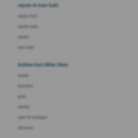
Beauty Barn
sepatu & kaus kaki
Bio Oil
sepatu bayi
Biolane
sepatu anak
Bite Fighters
sandal
Bizzi Growin
kaus kaki
Blackmores
fashion bayi (0bln-3thn)
Blooming Marvellous
atasan
Bonnels
bawahan
Bravado
gaun
Bruder
setelan
Brush Baby
jaket & kardigan
Buds Organics
aksesoris
Bugaboo