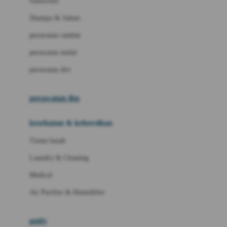
Sunscreen
London Taxi
Shampo & Sabun
Love To Dream
perawatan rambut
perawatan mulut
M
perawatan diri
Magformers
Mama's Choice
perawatan ibu
Mamas&Papas
kesehatan & kebersihan
Mamaway
Tissue basah
Maxi Cosi
Laundry & Cleaning
Megabloks
Medical
Micro
Air Purifier & Humidifier
MiDeer
Mimi & Lula
potty