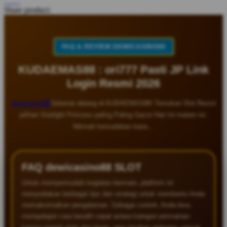
Share product:
FAQ & REVIEW DEWICASINO88
KUDAEMAS88 : ori777 Pasti JP Link
Login Resmi 2026
dewicasino88
Selamat datang di KUDAEMAS88! Temukan Slot Resmi
pilihan Starlight Princess paling Paling Gacor Hari Ini malam ini.
Nikmati kemudahan trans...
FAQ dewicasino88 SLOT
Untuk mempermudah kegiatan bermain, platform ini
menyediakan berbagai tips dan strategi untuk membantu Anda
memaksimalkan pengalaman. Sebagai contoh, Anda bisa
mempelajari cara beralih cepat antara kategori permainan