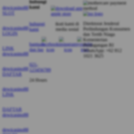
Perlindungan Konsumen
kami
media sosial
LOGIN
dan Tertib Niaga
Kementerian
bantuan
Perdagangan RI
LINK
dan faq
WhatsApp: +62 812
dewicasino88
1021 3625
021-
dewicasino88
123456789
DAFTAR
24 Hours
dewicasino88
LINK
DAFTAR
dewicasino88
dewicasino88
TOGEL
SITUS
dewicasino88