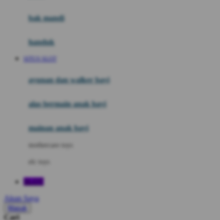
Mini Monkey
Moby
bak mandi
Momami
handuk
Mothercare
SITUS SLOT
Mustela
ayunan dan walker bayi
My Buddy Tag
My K
alas bermain anak bayi
N
mainan anak bayi
Naif
mothercare toys
Nike
elc toys
Nordic Natural
SLOT
Nuby
Akun Saya
Nuna
Masuk
Cari