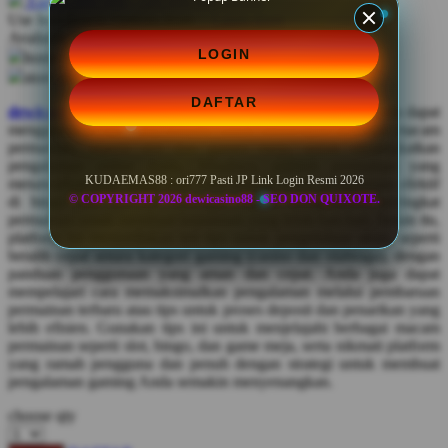
Earn
1.000.000
-
100.000.000
Bonus
Use Installment Options from
.
Laarn more
Q
Available for :
LOGIN
home delivery
QV Baby
store pickup
DAFTAR
dewicasino88
Setelah Anda mendaftar sebagai anggota, Anda dapat
R
menggunakan tips yang tersedia untuk menavigasi berbagai macam
permainan, seperti slot dan games meja, untuk meningkatkan
Real Shades
pengalaman online Anda. Misalnya, pilihlah permainan yang
KUDAEMAS88 : ori777 Pasti JP Link Login Resmi 2026
menawarkan poin tinggi atau coba strategi untuk penggunaan efektif
Red Castle
© COPYRIGHT 2026 dewicasino88 - SEO DON QUIXOTE.
di bingo dan taruhan olahraga, seperti menganalisis peringkat
permainan untuk membuat keputusan yang lebih hati-hati. Selain itu,
Ribbon Madness
platform ini menyediakan ten tips untuk pengelolaan akun, seperti
beralih cepat antara kategori gaming (casino dan olahraga), dengan
S
panduan penggunaan yang aman dan cepat. Anda juga dapat
mempelajari cara memaksimalkan pengalaman melalui pembaruan
Sebamed
permainan terbaru atau tips untuk proses deposit dan penarikan yang
lebih efisien. Gunakan tips ini untuk menjelajahi berbagai macam
Silver Cross
permainan seperti slot, bingo, dan game meja, serta nikmati platform
yang ramah pengguna dan penuh dengan strategi untuk membuat
Simply Idea
pengalaman gaming Anda semakin menyenangkan.
Skip Hop
choose qty
Spectra