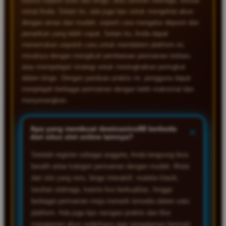
kasino seperti slots dan bingo, atau taruhan olahraga, sesuai
minat Anda. Selain itu, ada juga tips untuk mengelola akun
dengan aman dan mudah, seperti cara mengatur deposit dan
penarikan yang lebih cepat. Selain itu, Anda dapat
menemukan sepuluh cara untuk mendalami platform ini,
misalnya dengan mengikuti pembaruan permainan terbaru
atau mempelajari strategi untuk meningkatkan peringkat
dalam bingo. Dengan panduan praktis ini, pengguna dapat
menjelajah berbagai permainan dengan lebih maksimal dan
menyenangkan.
Apa yang membuat dewicasino88 berbeda
+
dari situs slot online lainnya?
Setelah register sebagai anggota, Anda langsung bisa
beralih antar kategori permainan dengan mudah. Mulai
dari slot yang seru, bingo interaktif, roulette klasik,
taruhan olahraga, kasino live berkualitas, hingga
berbagai permainan meja menarik tersedia dalam satu
platform. Ada juga tips navigasi praktis dan fitur
manajemen akun sederhana agar pengalaman bermain