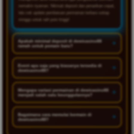
semakin nyaman. Nikmati deposit dan penarikan cepat,
lalu cek update pembaruan permainan terbaru setiap
minggu untuk raih poin tinggi!
Apakah minimal deposit di dewicasino88
+
ramah untuk pemain baru?
Platform ini menyediakan beragam pilihan permainan
online untuk Anda nikmati, mulai dari digital slots dan
Event apa saja yang biasanya tersedia di
+
dewicasino88?
bingo hingga table games dan sports-related gaming.
Sebagai contoh, selain mengakses beragam pilihan
Setelah mendaftar, anggota dapat menggunakan tips
game yang tersedia, Anda juga dapat mempelajari
untuk menavigasi berbagai permainan kasino, slot,
Mengapa variasi permainan di dewicasino88
strategize untuk meningkatkan peluang bermain seperti
+
menjadi salah satu keunggulannya?
bingo, dan taruhan olahraga di platform ini. Misalnya,
menganalisis peringkat permainan untuk membuat
para pemain bisa memilih permainan yang memiliki poin
keputusan lebih hati-hati dalam taruhan olahraga. Cara
Platform ini memungkinkan kamu untuk menjelajahi
tinggi atau strategi seperti menganalisis peringkat
ini dapat membantu Anda lebih menikmati pengalaman
berbagai macam permainan online, seperti slot, bingo,
Bagaimana cara memulai bermain di
permainan dalam kategori olahraga untuk membuat
+
berpartisipasi dalam berbagai macam event olahraga.
dewicasino88?
dan berbagai jenis permainan meja. Misalnya, kamu
keputusan yang lebih hati-hati. Selain itu, pengguna
Selain itu, platform ini menawarkan tips untuk
bisa mencoba slot dengan hadiah-hadiah menarik atau
dapat mengakses tips tentang cara mendaftar gratis
Setelah daftar akun selesai, kamu bisa menggunakan
manajemen akun yang efektif, seperti beralih dengan
menantang dirimu dalam game bingo dengan strategi