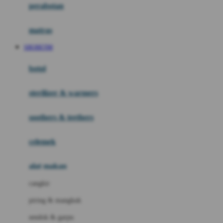
perabotan
Happy Tummy
Hauck
matras
Havaianas
SBOBET88
Hegen
botol
Hot Wheels
sterilizer & warmers
Hybrid
soothers & teethers
I
Inlacta DHA
celemek
Interlac
alat makan
Ivenet
cangkir
J
piring & mangkuk
Jack N Jill
sendok & garpu