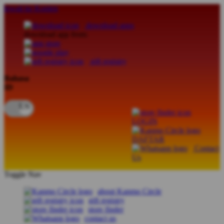
lewati ke Konten
download apps
download app from:
gift registry
Bahasa
ID
LOGIN
DAFTAR
Contact
Us
Toggle Nav
about Kanmo Circle
gift registry
store finder
contact us