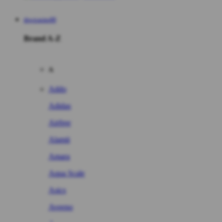
dewicasino88
Brand A-Z
A
Addo
Adidas
Airfree
Alamii
Amara
Aqua Scale
Asics
Aveeno