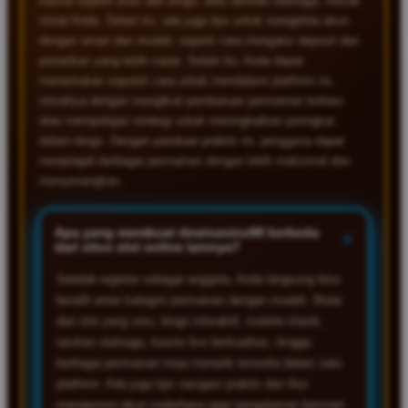
kasino seperti slots dan bingo, atau taruhan olahraga, sesuai
minat Anda. Selain itu, ada juga tips untuk mengelola akun
dengan aman dan mudah, seperti cara mengatur deposit dan
penarikan yang lebih cepat. Selain itu, Anda dapat
menemukan sepuluh cara untuk mendalami platform ini,
misalnya dengan mengikuti pembaruan permainan terbaru
atau mempelajari strategi untuk meningkatkan peringkat
dalam bingo. Dengan panduan praktis ini, pengguna dapat
menjelajah berbagai permainan dengan lebih maksimal dan
menyenangkan.
Apa yang membuat dewicasino88 berbeda
+
dari situs slot online lainnya?
Setelah register sebagai anggota, Anda langsung bisa
beralih antar kategori permainan dengan mudah. Mulai
dari slot yang seru, bingo interaktif, roulette klasik,
taruhan olahraga, kasino live berkualitas, hingga
berbagai permainan meja menarik tersedia dalam satu
platform. Ada juga tips navigasi praktis dan fitur
manajemen akun sederhana agar pengalaman bermain