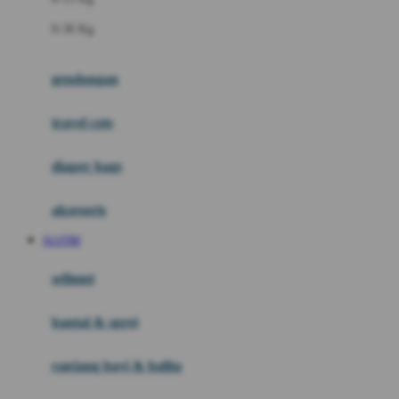
Felt So Sweet
0-36 Kg
Fisher Price
Flipper
gendongan
Friends Of Sally
travel cots
G
diaper bags
Gb
Geko
aksesoris
Graco
SLOT88
Gund
selimut
H
bantal & sprei
Habbie
Haenim
ranjang bayi & balita
Happy Horse