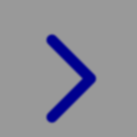
Twistshake
TY Toys
U
V
Veja
Vitaflow
Vtech
W
Waterland
Wellness