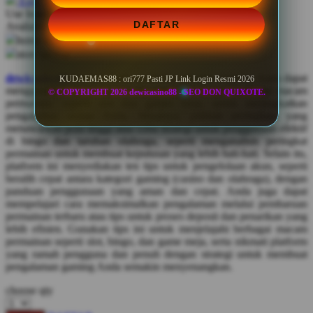
Earn
1.000.000
-
100.000.000
Bonus
Use Installment Options from
.
Laarn more
Q
DAFTAR
Available for :
home delivery
QV Baby
store pickup
dewicasino88
Setelah Anda mendaftar sebagai anggota, Anda dapat
KUDAEMAS88 : ori777 Pasti JP Link Login Resmi 2026
R
menggunakan tips yang tersedia untuk menavigasi berbagai macam
© COPYRIGHT 2026 dewicasino88 - SEO DON QUIXOTE.
permainan, seperti slot dan games meja, untuk meningkatkan
Real Shades
pengalaman online Anda. Misalnya, pilihlah permainan yang
menawarkan poin tinggi atau coba strategi untuk penggunaan efektif
Red Castle
di bingo dan taruhan olahraga, seperti menganalisis peringkat
permainan untuk membuat keputusan yang lebih hati-hati. Selain itu,
Ribbon Madness
platform ini menyediakan ten tips untuk pengelolaan akun, seperti
beralih cepat antara kategori gaming (casino dan olahraga), dengan
S
panduan penggunaan yang aman dan cepat. Anda juga dapat
mempelajari cara memaksimalkan pengalaman melalui pembaruan
Sebamed
permainan terbaru atau tips untuk proses deposit dan penarikan yang
lebih efisien. Gunakan tips ini untuk menjelajahi berbagai macam
Silver Cross
permainan seperti slot, bingo, dan game meja, serta nikmati platform
yang ramah pengguna dan penuh dengan strategi untuk membuat
Simply Idea
pengalaman gaming Anda semakin menyenangkan.
Skip Hop
choose qty
Spectra