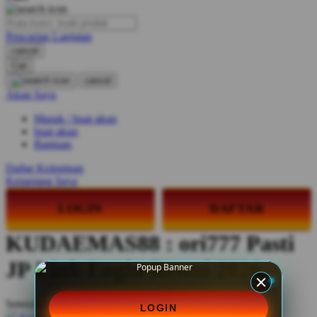
O
Pencarian Lanjutan
Oh Ma Grain
cancel
Okiedog
Cari
cancel
P
Akun Saya
Masuk / buat akun
Peachy
buat akun
Phil & Ted's
Bantuan
Philips Avent
Daftar Keinginan
Keranjang Saya
Pigeon
LOGIN
DAFTAR
Playgro
KUDAEMAS88 : ori777 Pasti
Poled Global
JP Link Login Resmi 2026
Ponycycle
Puma
Serendah
Rp 10.000
LOGIN
Pureats