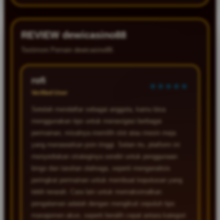
atau melihat promosi terbaru. Platform ini menyediakan
berbagai tips untuk menjelajahi platform. Misalnya,
cepat antara kategori game kasino dan aktivitas terkait
khusus. Selain itu, platform ini juga menyediakan
panduan penggunaan yang aman dan cepat untuk
kamu bisa mencoba strategi baru untuk permainan
olahraga. Anda dapat mengatur akun Anda dengan
pilihan untuk taruhan olahraga, dimana kamu dapat
mengelola akun, beralih antara kategori permainan, dan
bingo atau mempelajari cara menganalisis peringkat
mudah, memeriksa riwayat aktivitas, dan
mengikuti pertandingan favoritmu dan berpartisipasi
REVIEW dewicasino88
melakukan deposit maupun penarikan. Pengguna juga
dalam taruhan olahraga untuk mengambil keputusan
mengoptimalkan pengalaman bermain Anda secara
secara virtual. Untuk pengalaman yang lebih optimal,
bisa mendapatkan bantuan dukungan jika diperlukan.
Testimoni Pemain dewicasino88.
yang lebih tepat. Platform ini juga menyediakan
online. Platform ini juga memberikan informasi terbaru
terdapat tips dan strategi yang bisa kamu gunakan,
informasi tentang cara mengelola poin dan
tentang petunjuk menggunakan fitur-fitur platform dan
seperti mempelajari cara terbaik untuk mengelola
memanfaatkan promosi yang tersedia. Selain itu, kamu
update permainan yang terbaru. Dengan mempelajari
akunmu, mulai dari daftar (register) sebagai anggota
dina
bisa mendapatkan tips untuk navigasi cepat antar
tips dan strategi yang tersedia, Anda dapat
hingga memantau poin atau saldo. Pengguna juga
kategori permainan, seperti dari casino ke olahraga atau
Verified User
memaksimalkan pengalaman bermain dan menjelajahi
dapat dengan mudah beralih antara kategori permainan
sebaliknya. Bagi yang baru bergabung, ada panduan
berbagai macam game yang ditawarkan dengan cara
hanya dalam beberapa klik. Jadi, kamu dapat
mengenai cara daftar dan melakukan deposit serta
yang lebih mudah dan menyenangkan.
menikmati platform ini secara efektif dengan mengikuti
withdrawal dengan aman dan efisien. Dengan
alur penggunaan serta tips yang diberikan, untuk
mempelajari cara-cara ini, kamu akan lebih mudah
pengalaman bermain online yang menyenangkan dan
menikmati beragam game online seperti slot, table
optimal.
games, dan sports betting dengan menciptakan
pengalaman yang menyenangkan dan bermanfaat.