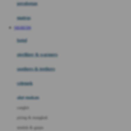
perabotan
Happy Tummy
Hauck
matras
Havaianas
SBOBET88
Hegen
botol
Hot Wheels
sterilizer & warmers
Hybrid
soothers & teethers
I
Inlacta DHA
celemek
Interlac
alat makan
Ivenet
cangkir
J
piring & mangkuk
Jack N Jill
sendok & garpu