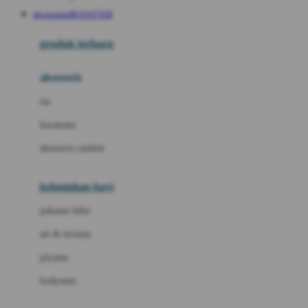
Awan
dewicasino88 DAFTAR
Azetabio
produk terbaru
B
aksesoris
Baabaasheepz
tas
Babiators
kacamata
Baby Dove
aksesoris rambut
Baby Jogger
Baby Rovega
kebutuhan bayi
Babybee
pakaian tidur
Banana Boat
set & terusan
Banz
piyama
Barbie
bodysuits
Beaba