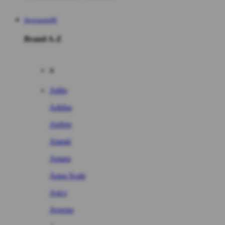
dewicasino88
Brand A-Z
A
Addo
Adidas
Airfree
Alamii
Amara
Aqua Scale
Asics
Aveeno