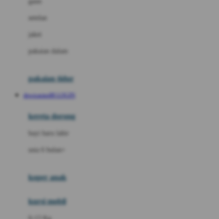
gaun
Dae Organics
setelan
Docare
jaket
Doona
pakaian dalam
Down To Earth
Drew
pakaian tidur
Dr. Brown's
dewicasino88 LOGIN
E
kereta dorong
ELC
bayi baru lahir
Ergobaby
usia 6 bulan+
Expert Care
koper anak
Ezyroller
kursi mobil
F
0-13 Kg