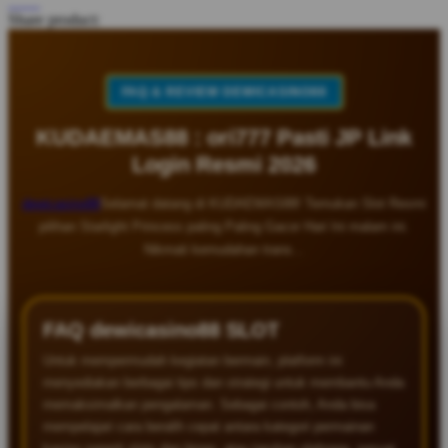
Share product:
FAQ & REVIEW DEWICASINO88
KUDAEMAS88 : ori777 Pasti JP Link
Login Resmi 2026
dewicasino88
Selamat datang di KUDAEMAS88! Temukan Slot Resmi
pilihan Starlight Princess paling Paling Gacor Hari Ini malam ini.
Nikmati kemudahan trans...
FAQ dewicasino88 SLOT
Untuk mempermudah kegiatan bermain, platform ini
menyediakan berbagai tips dan strategi untuk membantu Anda
memaksimalkan pengalaman. Sebagai contoh, Anda bisa
mempelajari cara beralih cepat antara kategori permainan