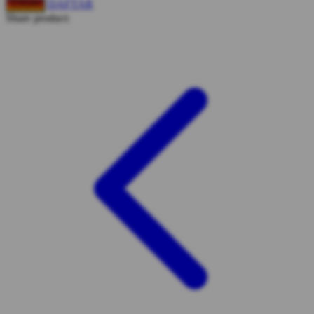
DAFTAR
LOGIN
Squishmallows
Share product:
Starbooks
Stick-O
Stokke
Sudocrem
Sumimo
Sunnylife
Sun-Staches
Swimava
T
Tommee Tippee
Trunki
Tutti Bambini