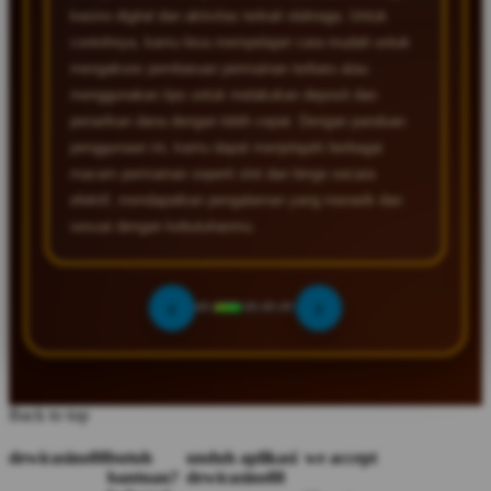
‹
›
Back to top
dewicasino88
butuh
unduh aplikasi
we accept
bantuan?
dewicasino88
hubungi
kami
dewicasino88
SLOT
Direktorat Jenderal
hubungi
ikuti kami di
dewicasino88