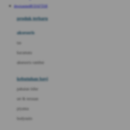
Awan
dewicasino88 DAFTAR
Azetabio
produk terbaru
B
aksesoris
Baabaasheepz
tas
Babiators
kacamata
Baby Dove
aksesoris rambut
Baby Jogger
Baby Rovega
kebutuhan bayi
Babybee
pakaian tidur
Banana Boat
set & terusan
Banz
piyama
Barbie
bodysuits
Beaba