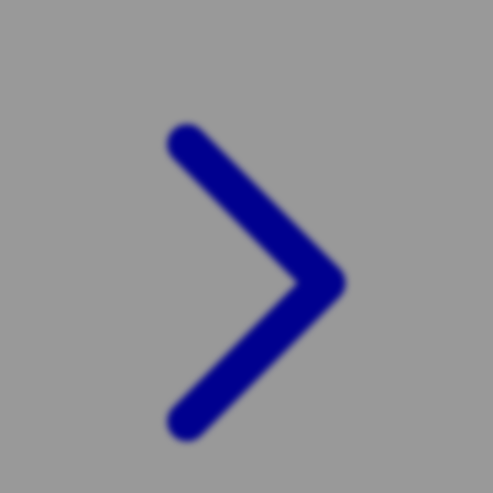
Twistshake
TY Toys
U
V
Veja
Vitaflow
Vtech
W
Waterland
Wellness