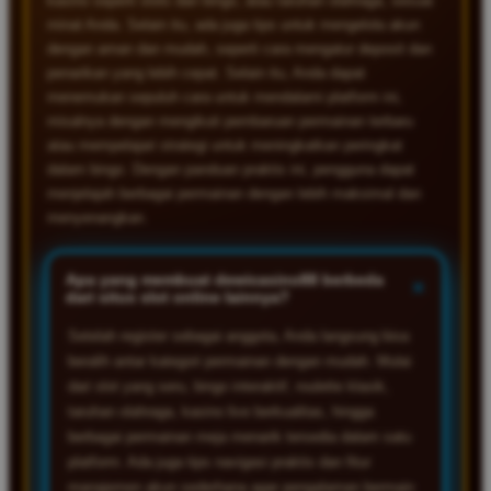
kasino seperti slots dan bingo, atau taruhan olahraga, sesuai
minat Anda. Selain itu, ada juga tips untuk mengelola akun
dengan aman dan mudah, seperti cara mengatur deposit dan
penarikan yang lebih cepat. Selain itu, Anda dapat
menemukan sepuluh cara untuk mendalami platform ini,
misalnya dengan mengikuti pembaruan permainan terbaru
atau mempelajari strategi untuk meningkatkan peringkat
dalam bingo. Dengan panduan praktis ini, pengguna dapat
menjelajah berbagai permainan dengan lebih maksimal dan
menyenangkan.
Apa yang membuat dewicasino88 berbeda
+
dari situs slot online lainnya?
Setelah register sebagai anggota, Anda langsung bisa
beralih antar kategori permainan dengan mudah. Mulai
dari slot yang seru, bingo interaktif, roulette klasik,
taruhan olahraga, kasino live berkualitas, hingga
berbagai permainan meja menarik tersedia dalam satu
platform. Ada juga tips navigasi praktis dan fitur
manajemen akun sederhana agar pengalaman bermain