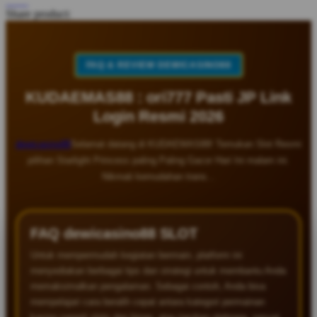
Share product:
FAQ & REVIEW DEWICASINO88
KUDAEMAS88 : ori777 Pasti JP Link
Login Resmi 2026
dewicasino88
Selamat datang di KUDAEMAS88! Temukan Slot Resmi
pilihan Starlight Princess paling Paling Gacor Hari Ini malam ini.
Nikmati kemudahan trans...
FAQ dewicasino88 SLOT
Untuk mempermudah kegiatan bermain, platform ini
menyediakan berbagai tips dan strategi untuk membantu Anda
memaksimalkan pengalaman. Sebagai contoh, Anda bisa
mempelajari cara beralih cepat antara kategori permainan