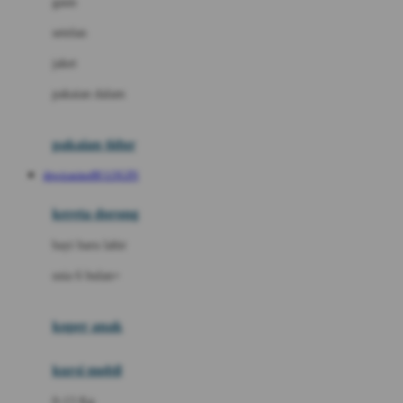
gaun
Dae Organics
setelan
Docare
jaket
Doona
pakaian dalam
Down To Earth
Drew
pakaian tidur
Dr. Brown's
dewicasino88 LOGIN
E
kereta dorong
ELC
bayi baru lahir
Ergobaby
usia 6 bulan+
Expert Care
koper anak
Ezyroller
kursi mobil
F
0-13 Kg