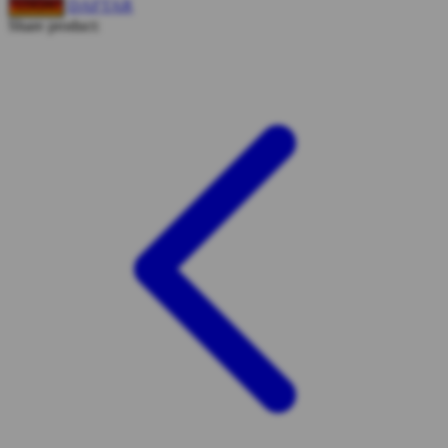
DAFTAR
LOGIN
Squishmallows
Share product:
Starbooks
Stick-O
Stokke
Sudocrem
Sumimo
Sunnylife
Sun-Staches
Swimava
T
Tommee Tippee
Trunki
Tutti Bambini