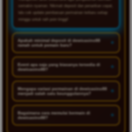
semakin nyaman. Nikmati deposit dan penarikan cepat,
lalu cek update pembaruan permainan terbaru setiap
minggu untuk raih poin tinggi!
Apakah minimal deposit di dewicasino88
+
ramah untuk pemain baru?
Platform ini menyediakan beragam pilihan permainan
online untuk Anda nikmati, mulai dari digital slots dan
Event apa saja yang biasanya tersedia di
+
dewicasino88?
bingo hingga table games dan sports-related gaming.
Sebagai contoh, selain mengakses beragam pilihan
Setelah mendaftar, anggota dapat menggunakan tips
game yang tersedia, Anda juga dapat mempelajari
untuk menavigasi berbagai permainan kasino, slot,
Mengapa variasi permainan di dewicasino88
strategize untuk meningkatkan peluang bermain seperti
+
menjadi salah satu keunggulannya?
bingo, dan taruhan olahraga di platform ini. Misalnya,
menganalisis peringkat permainan untuk membuat
para pemain bisa memilih permainan yang memiliki poin
keputusan lebih hati-hati dalam taruhan olahraga. Cara
Platform ini memungkinkan kamu untuk menjelajahi
tinggi atau strategi seperti menganalisis peringkat
ini dapat membantu Anda lebih menikmati pengalaman
berbagai macam permainan online, seperti slot, bingo,
Bagaimana cara memulai bermain di
permainan dalam kategori olahraga untuk membuat
+
berpartisipasi dalam berbagai macam event olahraga.
dewicasino88?
dan berbagai jenis permainan meja. Misalnya, kamu
keputusan yang lebih hati-hati. Selain itu, pengguna
Selain itu, platform ini menawarkan tips untuk
bisa mencoba slot dengan hadiah-hadiah menarik atau
dapat mengakses tips tentang cara mendaftar gratis
Setelah daftar akun selesai, kamu bisa menggunakan
manajemen akun yang efektif, seperti beralih dengan
menantang dirimu dalam game bingo dengan strategi