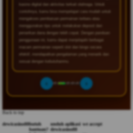
menawarkan panduan tentang cara mudah mengelola
akun, seperti beralih cepat antara kategori permainan
atau memeriksa riwayat aktivitas secara teratur.
Jangan lupa, akses update terbaru untuk menikmati
permainan baru dan fitur-fitur menarik!
‹
›
Back to top
dewicasino88
butuh
unduh aplikasi
we accept
bantuan?
dewicasino88
hubungi
kami
dewicasino88
SLOT
Direktorat Jenderal
hubungi
ikuti kami di
dewicasino88