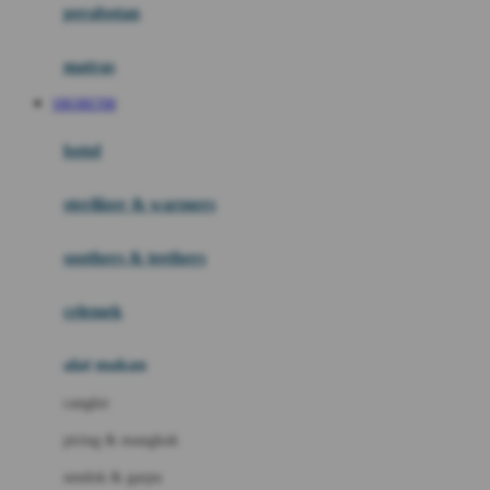
perabotan
Happy Tummy
Hauck
matras
Havaianas
SBOBET88
Hegen
botol
Hot Wheels
sterilizer & warmers
Hybrid
soothers & teethers
I
Inlacta DHA
celemek
Interlac
alat makan
Ivenet
cangkir
J
piring & mangkuk
Jack N Jill
sendok & garpu