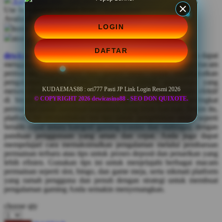
Earn
1.000.000
-
100.000.000
Bonus
Use Installment Options from
.
Laarn more
Q
Available for :
LOGIN
home delivery
QV Baby
store pickup
DAFTAR
dewicasino88
Setelah Anda mendaftar sebagai anggota, Anda dapat
R
menggunakan tips yang tersedia untuk menavigasi berbagai macam
permainan, seperti slot dan games meja, untuk meningkatkan
Real Shades
pengalaman online Anda. Misalnya, pilihlah permainan yang
KUDAEMAS88 : ori777 Pasti JP Link Login Resmi 2026
menawarkan poin tinggi atau coba strategi untuk penggunaan efektif
Red Castle
© COPYRIGHT 2026 dewicasino88 - SEO DON QUIXOTE.
di bingo dan taruhan olahraga, seperti menganalisis peringkat
permainan untuk membuat keputusan yang lebih hati-hati. Selain itu,
Ribbon Madness
platform ini menyediakan ten tips untuk pengelolaan akun, seperti
beralih cepat antara kategori gaming (casino dan olahraga), dengan
S
panduan penggunaan yang aman dan cepat. Anda juga dapat
mempelajari cara memaksimalkan pengalaman melalui pembaruan
Sebamed
permainan terbaru atau tips untuk proses deposit dan penarikan yang
lebih efisien. Gunakan tips ini untuk menjelajahi berbagai macam
Silver Cross
permainan seperti slot, bingo, dan game meja, serta nikmati platform
yang ramah pengguna dan penuh dengan strategi untuk membuat
Simply Idea
pengalaman gaming Anda semakin menyenangkan.
Skip Hop
choose qty
Spectra