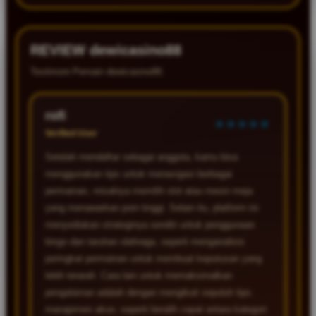
atau melihat promosi terbaru. Platform ini menyediakan
berbagai tips untuk menjelajahi platform. Misalnya,
cepat antara kategori game kasino dan aktivitas terkait
khusus. Selain itu, platform ini juga menyediakan
panduan penggunaan yang aman dan cepat untuk
kamu bisa mencoba strategi baru untuk permainan
olahraga. Anda dapat mengatur akun Anda dengan
pilihan untuk taruhan olahraga, dimana kamu dapat
mengelola akun, beralih antara kategori permainan, dan
bingo atau mempelajari cara menganalisis peringkat
mudah, memeriksa riwayat aktivitas, dan
mengikuti pertandingan favoritmu dan berpartisipasi
REVIEW dewicasino88
melakukan deposit maupun penarikan. Pengguna juga
dalam taruhan olahraga untuk mengambil keputusan
mengoptimalkan pengalaman bermain Anda secara
secara virtual. Untuk pengalaman yang lebih optimal,
bisa mendapatkan bantuan dukungan jika diperlukan.
Testimoni Pemain dewicasino88.
yang lebih tepat. Platform ini juga menyediakan
online. Platform ini juga memberikan informasi terbaru
terdapat tips dan strategi yang bisa kamu gunakan,
informasi tentang cara mengelola poin dan
tentang petunjuk menggunakan fitur-fitur platform dan
seperti mempelajari cara terbaik untuk mengelola
memanfaatkan promosi yang tersedia. Selain itu, kamu
update permainan yang terbaru. Dengan mempelajari
akunmu, mulai dari daftar (register) sebagai anggota
dina
bisa mendapatkan tips untuk navigasi cepat antar
★★★★★
tips dan strategi yang tersedia, Anda dapat
hingga memantau poin atau saldo. Pengguna juga
Verified User
kategori permainan, seperti dari casino ke olahraga atau
memaksimalkan pengalaman bermain dan menjelajahi
dapat dengan mudah beralih antara kategori permainan
sebaliknya. Bagi yang baru bergabung, ada panduan
Setelah mengunduh aplikasi dan mendaftar menjadi
berbagai macam game yang ditawarkan dengan cara
hanya dalam beberapa klik. Jadi, kamu dapat
mengenai cara daftar dan melakukan deposit serta
yang lebih mudah dan menyenangkan.
anggota, kamu bisa memulai petualangan seru di dunia
menikmati platform ini secara efektif dengan mengikuti
withdrawal dengan aman dan efisien. Dengan
online casino ini! Platform ini menyediakan beragam
alur penggunaan serta tips yang diberikan, untuk
mempelajari cara-cara ini, kamu akan lebih mudah
permainan seperti slot, bingo, dan berbagai jenis game
pengalaman bermain online yang menyenangkan dan
menikmati beragam game online seperti slot, table
optimal.
meja. Misalnya, untuk kamu penggemar olahraga,
games, dan sports betting dengan menciptakan
tersedia juga sports-related gaming untuk memuaskan
pengalaman yang menyenangkan dan bermanfaat.
semangatmu. Untuk memaksimalkan pengalaman
bermain, cobalah tips dan strategi yang tersedia, salah
satunya adalah analisa peringkat permainan agar
keputusanmu lebih tepat. Selain itu, platform ini juga