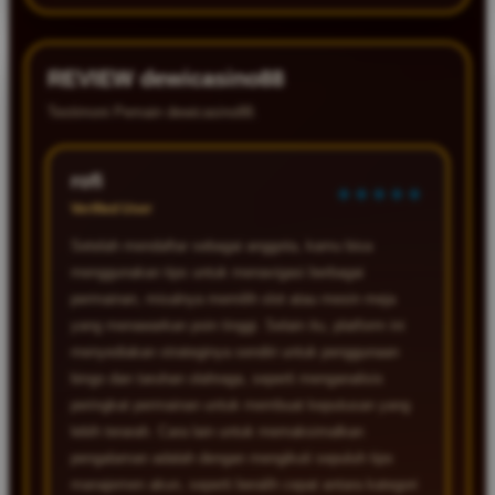
atau melihat promosi terbaru. Platform ini menyediakan
berbagai tips untuk menjelajahi platform. Misalnya,
cepat antara kategori game kasino dan aktivitas terkait
khusus. Selain itu, platform ini juga menyediakan
panduan penggunaan yang aman dan cepat untuk
kamu bisa mencoba strategi baru untuk permainan
olahraga. Anda dapat mengatur akun Anda dengan
pilihan untuk taruhan olahraga, dimana kamu dapat
mengelola akun, beralih antara kategori permainan, dan
bingo atau mempelajari cara menganalisis peringkat
mudah, memeriksa riwayat aktivitas, dan
mengikuti pertandingan favoritmu dan berpartisipasi
REVIEW dewicasino88
melakukan deposit maupun penarikan. Pengguna juga
dalam taruhan olahraga untuk mengambil keputusan
mengoptimalkan pengalaman bermain Anda secara
secara virtual. Untuk pengalaman yang lebih optimal,
bisa mendapatkan bantuan dukungan jika diperlukan.
Testimoni Pemain dewicasino88.
yang lebih tepat. Platform ini juga menyediakan
online. Platform ini juga memberikan informasi terbaru
terdapat tips dan strategi yang bisa kamu gunakan,
informasi tentang cara mengelola poin dan
tentang petunjuk menggunakan fitur-fitur platform dan
seperti mempelajari cara terbaik untuk mengelola
memanfaatkan promosi yang tersedia. Selain itu, kamu
update permainan yang terbaru. Dengan mempelajari
akunmu, mulai dari daftar (register) sebagai anggota
dina
bisa mendapatkan tips untuk navigasi cepat antar
tips dan strategi yang tersedia, Anda dapat
hingga memantau poin atau saldo. Pengguna juga
kategori permainan, seperti dari casino ke olahraga atau
Verified User
memaksimalkan pengalaman bermain dan menjelajahi
dapat dengan mudah beralih antara kategori permainan
sebaliknya. Bagi yang baru bergabung, ada panduan
berbagai macam game yang ditawarkan dengan cara
hanya dalam beberapa klik. Jadi, kamu dapat
mengenai cara daftar dan melakukan deposit serta
yang lebih mudah dan menyenangkan.
menikmati platform ini secara efektif dengan mengikuti
withdrawal dengan aman dan efisien. Dengan
alur penggunaan serta tips yang diberikan, untuk
mempelajari cara-cara ini, kamu akan lebih mudah
pengalaman bermain online yang menyenangkan dan
menikmati beragam game online seperti slot, table
optimal.
games, dan sports betting dengan menciptakan
pengalaman yang menyenangkan dan bermanfaat.