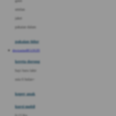
gaun
Dae Organics
setelan
Docare
jaket
Doona
pakaian dalam
Down To Earth
Drew
pakaian tidur
Dr. Brown's
dewicasino88 LOGIN
E
kereta dorong
ELC
bayi baru lahir
Ergobaby
usia 6 bulan+
Expert Care
koper anak
Ezyroller
kursi mobil
F
0-13 Kg