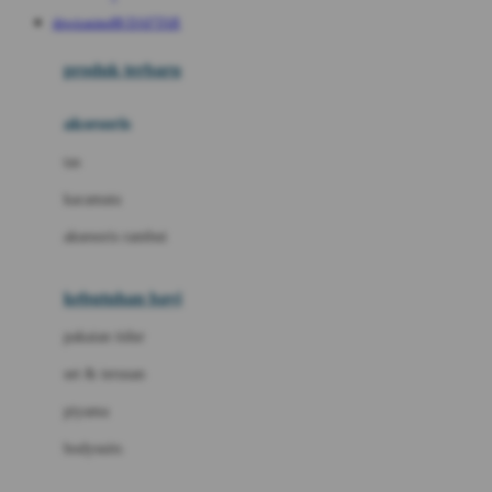
Awan
dewicasino88 DAFTAR
Azetabio
produk terbaru
B
aksesoris
Baabaasheepz
tas
Babiators
kacamata
Baby Dove
aksesoris rambut
Baby Jogger
Baby Rovega
kebutuhan bayi
Babybee
pakaian tidur
Banana Boat
set & terusan
Banz
piyama
Barbie
bodysuits
Beaba