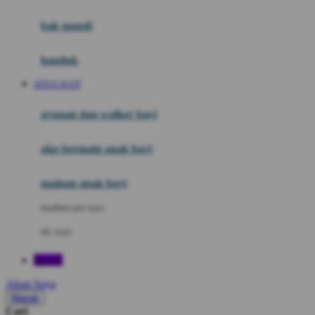
Mini Monkey
Moby
bak mandi
Momami
handuk
Mothercare
SITUS SLOT
Mustela
ayunan dan walker bayi
My Buddy Tag
My K
alas bermain anak bayi
N
mainan anak bayi
Naif
mothercare toys
Nike
elc toys
Nordic Natural
SLOT
Nuby
Akun Saya
Nuna
Masuk
Cari