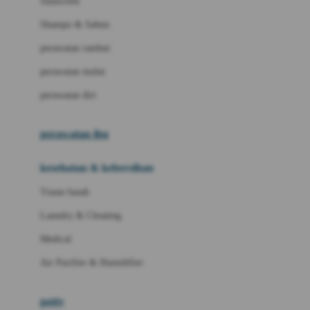
Sunscreen
London Taxi
Shampo & Sabun
Love To Dream
perawatan rambut
perawatan mulut
M
perawatan diri
Magformers
Mama's Choice
perawatan ibu
Mamas&Papas
kesehatan & kebersihan
Mamaway
Tissue basah
Maxi Cosi
Laundry & Cleaning
Megabloks
Medical
Micro
Air Purifier & Humidifier
MiDeer
Mimi & Lula
potty