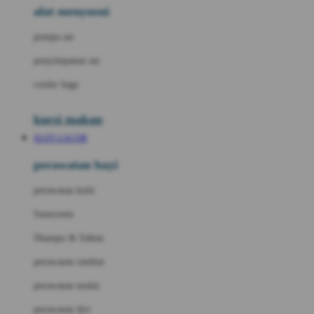
alat menyusui
pompa asi
penyimpanan asi
cooler bags
kursi makan
SLOT GACOR
perawatan bayi
perawatan kulit
Sunscreen
Shampo & Sabun
perawatan rambut
perawatan mulut
perawatan diri