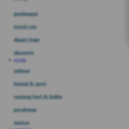
gendongan
travel cots
diaper bags
aksesoris
SLOT88
selimut
bantal & sprei
ranjang bayi & balita
perabotan
matras