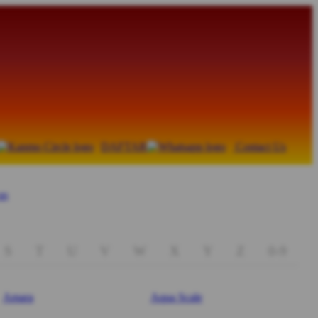
DAFTAR
Contact Us
us
S
T
U
V
W
X
Y
Z
0-9
Amara
Aqua Scale