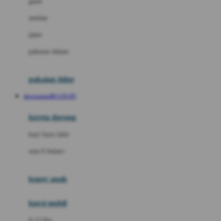
gaun
Dae Organics
setelan
Docare
jaket
Doona
pakaian dalam
Down To Earth
Drew
pakaian tidur
Dr. Brown's
dewicasino88 LOGIN
E
kereta dorong
ELC
bayi baru lahir
Ergobaby
usia 6 bulan+
Expert Care
koper anak
Ezyroller
kursi mobil
F
0-13 Kg