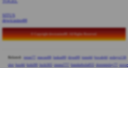
© Copyright dewicasino88. All Rights Reserved.
Related:
intan77
macau88
laskar89
dewa99
tiara4d
bocah4d
sedayu138
slot
bus4d
hoki99
luck365
istana777
bandarbola855
doremiplay77
nova