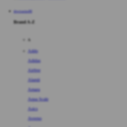
dewicasino88
Brand A-Z
A
Addo
Adidas
Airfree
Alamii
Amara
Aqua Scale
Asics
Aveeno