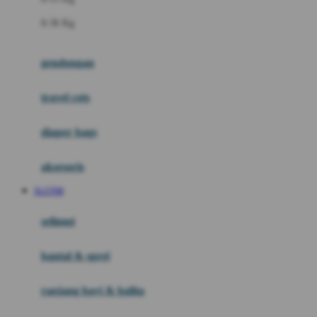
Felt So Sweet
0-36 Kg
Fisher Price
Flipper
gendongan
Friends Of Sally
travel cots
G
diaper bags
Gb
Geko
aksesoris
Graco
SLOT88
Gund
selimut
H
bantal & sprei
Habbie
Haenim
ranjang bayi & balita
Happy Horse