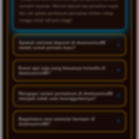
semakin nyaman. Nikmati deposit dan penarikan cepat,
lalu cek update pembaruan permainan terbaru setiap
minggu untuk raih poin tinggi!
Apakah minimal deposit di dewicasino88
+
ramah untuk pemain baru?
Platform ini menyediakan beragam pilihan permainan
online untuk Anda nikmati, mulai dari digital slots dan
Event apa saja yang biasanya tersedia di
+
dewicasino88?
bingo hingga table games dan sports-related gaming.
Sebagai contoh, selain mengakses beragam pilihan
Setelah mendaftar, anggota dapat menggunakan tips
game yang tersedia, Anda juga dapat mempelajari
untuk menavigasi berbagai permainan kasino, slot,
Mengapa variasi permainan di dewicasino88
strategize untuk meningkatkan peluang bermain seperti
+
menjadi salah satu keunggulannya?
bingo, dan taruhan olahraga di platform ini. Misalnya,
menganalisis peringkat permainan untuk membuat
para pemain bisa memilih permainan yang memiliki poin
keputusan lebih hati-hati dalam taruhan olahraga. Cara
Platform ini memungkinkan kamu untuk menjelajahi
tinggi atau strategi seperti menganalisis peringkat
ini dapat membantu Anda lebih menikmati pengalaman
berbagai macam permainan online, seperti slot, bingo,
Bagaimana cara memulai bermain di
permainan dalam kategori olahraga untuk membuat
+
berpartisipasi dalam berbagai macam event olahraga.
dewicasino88?
dan berbagai jenis permainan meja. Misalnya, kamu
keputusan yang lebih hati-hati. Selain itu, pengguna
Selain itu, platform ini menawarkan tips untuk
bisa mencoba slot dengan hadiah-hadiah menarik atau
dapat mengakses tips tentang cara mendaftar gratis
Setelah daftar akun selesai, kamu bisa menggunakan
manajemen akun yang efektif, seperti beralih dengan
menantang dirimu dalam game bingo dengan strategi