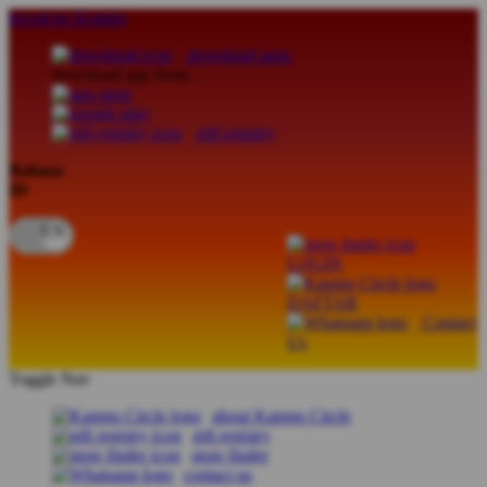
lewati ke Konten
download apps
download app from:
gift registry
Bahasa
ID
LOGIN
DAFTAR
Contact
Us
Toggle Nav
about Kanmo Circle
gift registry
store finder
contact us