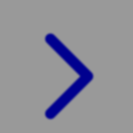
Twistshake
TY Toys
U
V
Veja
Vitaflow
Vtech
W
Waterland
Wellness