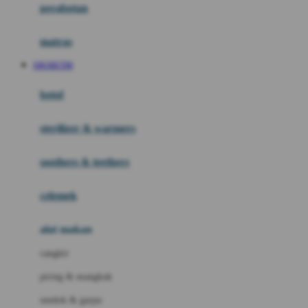
perabotan
Happy Tummy
Hauck
matras
Havaianas
SBOBET88
Hegen
botol
Hot Wheels
sterilizer & warmers
Hybrid
soothers & teethers
I
Inlacta DHA
celemek
Interlac
alat makan
Ivenet
cangkir
J
piring & mangkuk
Jack N Jill
sendok & garpu