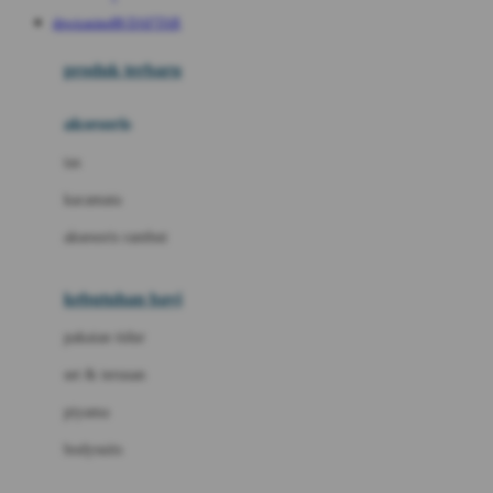
Awan
dewicasino88 DAFTAR
Azetabio
produk terbaru
B
aksesoris
Baabaasheepz
tas
Babiators
kacamata
Baby Dove
aksesoris rambut
Baby Jogger
Baby Rovega
kebutuhan bayi
Babybee
pakaian tidur
Banana Boat
set & terusan
Banz
piyama
Barbie
bodysuits
Beaba