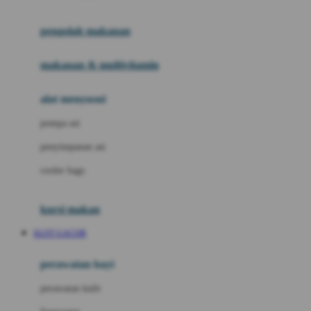
Joie
pengolah makanan
Joolz
Jujube
makanan & multivitamin
K
alat menyusui
Kiddycuts
pompa asi
Kumon
penyimpanan asi
L
cooler bags
Leapfrog
kursi makan
Leclerc
SLOT GACOR
Lee Vierra
Lillebaby
perawatan bayi
Little Bird Told Me
perawatan kulit
Little Miss Janis