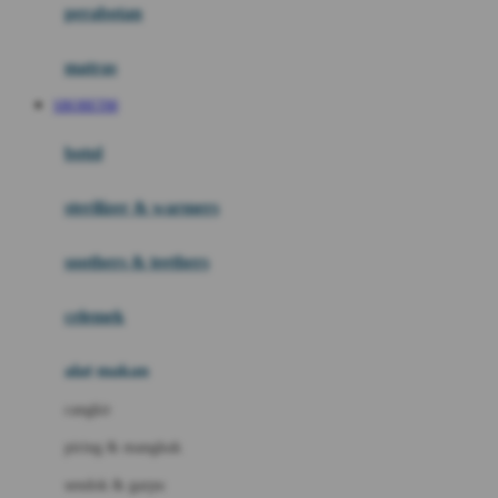
perabotan
Happy Tummy
Hauck
matras
Havaianas
SBOBET88
Hegen
botol
Hot Wheels
sterilizer & warmers
Hybrid
soothers & teethers
I
Inlacta DHA
celemek
Interlac
alat makan
Ivenet
cangkir
J
piring & mangkuk
Jack N Jill
sendok & garpu