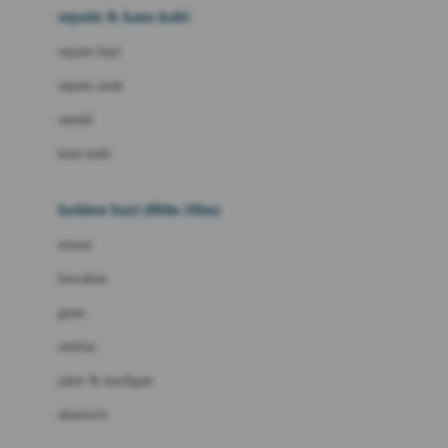
Beauty Barn
sepatu & kaus kaki
Bio Oil
sepatu bayi
Biolane
sepatu anak
Bite Fighters
sandal
Bizzi Growin
kaus kaki
Blackmores
fashion bayi (0bln-3thn)
Blooming Marvellous
atasan
Bonnels
bawahan
Bravado
gaun
Bruder
setelan
Brush Baby
jaket & kardigan
Buds Organics
aksesoris
Bugaboo