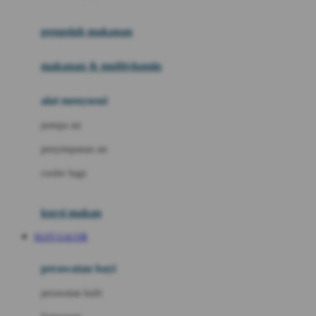
Joie
pengolah makanan
Joolz
Jujube
makanan & multivitamin
K
alat menyusui
Kiddycuts
pompa asi
Kumon
penyimpanan asi
L
cooler bags
Leapfrog
kursi makan
Leclerc
SLOT GACOR
Lee Vierra
Lillebaby
perawatan bayi
Little Bird Told Me
perawatan kulit
Little Miss Janis