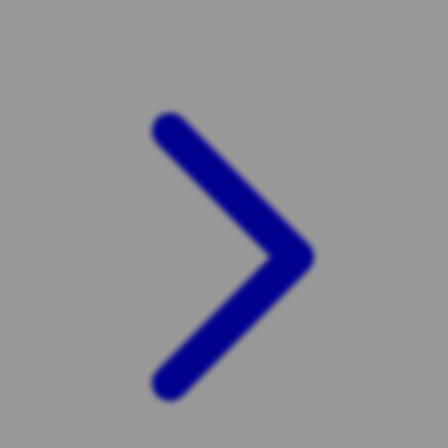
Twistshake
TY Toys
U
V
Veja
Vitaflow
Vtech
W
Waterland
Wellness