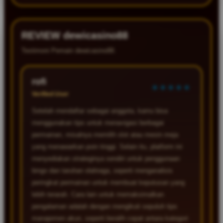
atau melihat promosi terbaru. Platform ini menyediakan
berbagai tips untuk menjelajahi platform. Misalnya,
cepat antara kategori game kasino dan aktivitas terkait
khusus. Selain itu, platform ini juga menyediakan
panduan penggunaan yang aman dan cepat untuk
kamu bisa mencoba strategi baru untuk permainan
olahraga. Anda dapat mengatur akun Anda dengan
pilihan untuk taruhan olahraga, dimana kamu dapat
mengelola akun, beralih antara kategori permainan, dan
bingo atau mempelajari cara menganalisis peringkat
mudah, memeriksa riwayat aktivitas, dan
mengikuti pertandingan favoritmu dan berpartisipasi
REVIEW dewicasino88
melakukan deposit maupun penarikan. Pengguna juga
dalam taruhan olahraga untuk mengambil keputusan
mengoptimalkan pengalaman bermain Anda secara
secara virtual. Untuk pengalaman yang lebih optimal,
bisa mendapatkan bantuan dukungan jika diperlukan.
Testimoni Pemain dewicasino88.
yang lebih tepat. Platform ini juga menyediakan
online. Platform ini juga memberikan informasi terbaru
terdapat tips dan strategi yang bisa kamu gunakan,
informasi tentang cara mengelola poin dan
tentang petunjuk menggunakan fitur-fitur platform dan
seperti mempelajari cara terbaik untuk mengelola
memanfaatkan promosi yang tersedia. Selain itu, kamu
update permainan yang terbaru. Dengan mempelajari
akunmu, mulai dari daftar (register) sebagai anggota
dina
bisa mendapatkan tips untuk navigasi cepat antar
tips dan strategi yang tersedia, Anda dapat
hingga memantau poin atau saldo. Pengguna juga
kategori permainan, seperti dari casino ke olahraga atau
Verified User
memaksimalkan pengalaman bermain dan menjelajahi
dapat dengan mudah beralih antara kategori permainan
sebaliknya. Bagi yang baru bergabung, ada panduan
berbagai macam game yang ditawarkan dengan cara
hanya dalam beberapa klik. Jadi, kamu dapat
mengenai cara daftar dan melakukan deposit serta
yang lebih mudah dan menyenangkan.
menikmati platform ini secara efektif dengan mengikuti
withdrawal dengan aman dan efisien. Dengan
alur penggunaan serta tips yang diberikan, untuk
mempelajari cara-cara ini, kamu akan lebih mudah
pengalaman bermain online yang menyenangkan dan
menikmati beragam game online seperti slot, table
optimal.
games, dan sports betting dengan menciptakan
pengalaman yang menyenangkan dan bermanfaat.