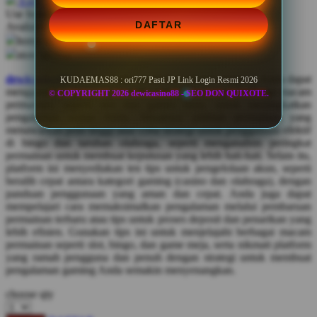
Earn
1.000.000
-
100.000.000
Bonus
Use Installment Options from
.
Laarn more
Q
DAFTAR
Available for :
home delivery
QV Baby
store pickup
dewicasino88
Setelah Anda mendaftar sebagai anggota, Anda dapat
KUDAEMAS88 : ori777 Pasti JP Link Login Resmi 2026
R
menggunakan tips yang tersedia untuk menavigasi berbagai macam
© COPYRIGHT 2026 dewicasino88 - SEO DON QUIXOTE.
permainan, seperti slot dan games meja, untuk meningkatkan
Real Shades
pengalaman online Anda. Misalnya, pilihlah permainan yang
menawarkan poin tinggi atau coba strategi untuk penggunaan efektif
Red Castle
di bingo dan taruhan olahraga, seperti menganalisis peringkat
permainan untuk membuat keputusan yang lebih hati-hati. Selain itu,
Ribbon Madness
platform ini menyediakan ten tips untuk pengelolaan akun, seperti
beralih cepat antara kategori gaming (casino dan olahraga), dengan
S
panduan penggunaan yang aman dan cepat. Anda juga dapat
mempelajari cara memaksimalkan pengalaman melalui pembaruan
Sebamed
permainan terbaru atau tips untuk proses deposit dan penarikan yang
lebih efisien. Gunakan tips ini untuk menjelajahi berbagai macam
Silver Cross
permainan seperti slot, bingo, dan game meja, serta nikmati platform
yang ramah pengguna dan penuh dengan strategi untuk membuat
Simply Idea
pengalaman gaming Anda semakin menyenangkan.
Skip Hop
choose qty
Spectra