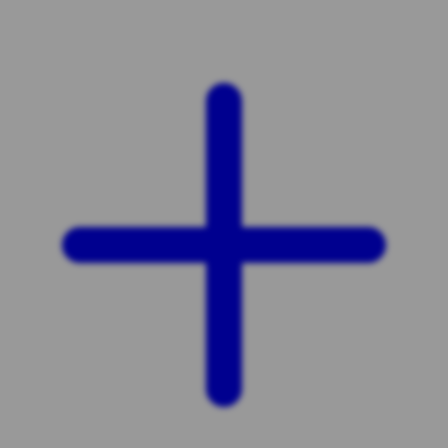
X
Xootz
Y
Yamatoya
Z
Zaxy
Zoggs
0-9
4Moms
59S