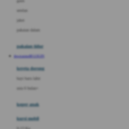
gaun
Dae Organics
setelan
Docare
jaket
Doona
pakaian dalam
Down To Earth
Drew
pakaian tidur
Dr. Brown's
dewicasino88 LOGIN
E
kereta dorong
ELC
bayi baru lahir
Ergobaby
usia 6 bulan+
Expert Care
koper anak
Ezyroller
kursi mobil
F
0-13 Kg