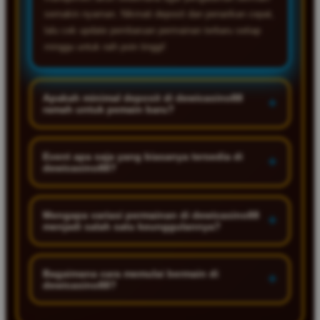
semakin nyaman. Nikmati deposit dan penarikan cepat,
lalu cek update pembaruan permainan terbaru setiap
minggu untuk raih poin tinggi!
Apakah minimal deposit di dewicasino88
+
ramah untuk pemain baru?
Platform ini menyediakan beragam pilihan permainan
online untuk Anda nikmati, mulai dari digital slots dan
Event apa saja yang biasanya tersedia di
+
dewicasino88?
bingo hingga table games dan sports-related gaming.
Sebagai contoh, selain mengakses beragam pilihan
Setelah mendaftar, anggota dapat menggunakan tips
game yang tersedia, Anda juga dapat mempelajari
untuk menavigasi berbagai permainan kasino, slot,
Mengapa variasi permainan di dewicasino88
strategize untuk meningkatkan peluang bermain seperti
+
menjadi salah satu keunggulannya?
bingo, dan taruhan olahraga di platform ini. Misalnya,
menganalisis peringkat permainan untuk membuat
para pemain bisa memilih permainan yang memiliki poin
keputusan lebih hati-hati dalam taruhan olahraga. Cara
Platform ini memungkinkan kamu untuk menjelajahi
tinggi atau strategi seperti menganalisis peringkat
ini dapat membantu Anda lebih menikmati pengalaman
berbagai macam permainan online, seperti slot, bingo,
Bagaimana cara memulai bermain di
permainan dalam kategori olahraga untuk membuat
+
berpartisipasi dalam berbagai macam event olahraga.
dewicasino88?
dan berbagai jenis permainan meja. Misalnya, kamu
keputusan yang lebih hati-hati. Selain itu, pengguna
Selain itu, platform ini menawarkan tips untuk
bisa mencoba slot dengan hadiah-hadiah menarik atau
dapat mengakses tips tentang cara mendaftar gratis
Setelah daftar akun selesai, kamu bisa menggunakan
manajemen akun yang efektif, seperti beralih dengan
menantang dirimu dalam game bingo dengan strategi