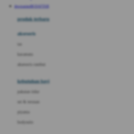
Awan
dewicasino88 DAFTAR
Azetabio
produk terbaru
B
aksesoris
Baabaasheepz
tas
Babiators
kacamata
Baby Dove
aksesoris rambut
Baby Jogger
Baby Rovega
kebutuhan bayi
Babybee
pakaian tidur
Banana Boat
set & terusan
Banz
piyama
Barbie
bodysuits
Beaba