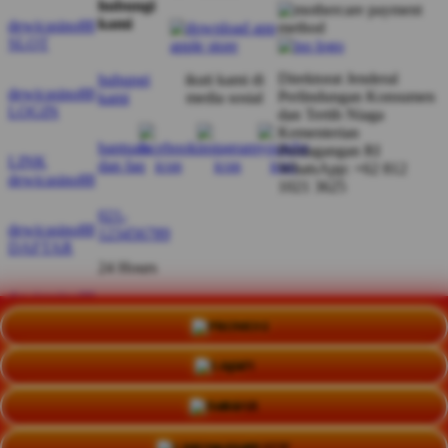
Perlindungan Konsumen
kami
media sosial
LOGIN
dan Tertib Niaga
Kementerian
bantuan
Perdagangan RI
LINK
dan faq
WhatsApp: +62 812
dewicasino88
1021 3625
021-
dewicasino88
123456789
DAFTAR
24 Hours
dewicasino88
LINK
DAFTAR
dewicasino88
PROMO
dewicasino88
TOGEL
LOGIN
SITUS
DAFTAR
dewicasino88