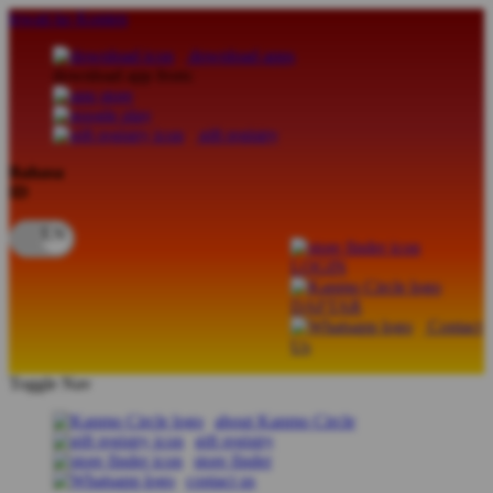
lewati ke Konten
download apps
download app from:
gift registry
Bahasa
ID
LOGIN
DAFTAR
Contact
Us
Toggle Nav
about Kanmo Circle
gift registry
store finder
contact us