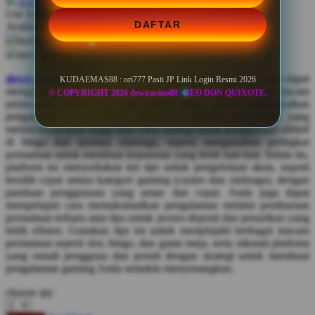
Earn
1.000.000
-
100.000.000
Bonus
Use Installment Options from
.
Laarn more
Q
DAFTAR
Available for :
home delivery
QV Baby
store pickup
dewicasino88
Setelah Anda mendaftar sebagai anggota, Anda dapat
KUDAEMAS88 : ori777 Pasti JP Link Login Resmi 2026
R
menggunakan tips yang tersedia untuk menavigasi berbagai macam
© COPYRIGHT 2026 dewicasino88 - SEO DON QUIXOTE.
permainan, seperti slot dan games meja, untuk meningkatkan
Real Shades
pengalaman online Anda. Misalnya, pilihlah permainan yang
menawarkan poin tinggi atau coba strategi untuk penggunaan efektif
Red Castle
di bingo dan taruhan olahraga, seperti menganalisis peringkat
permainan untuk membuat keputusan yang lebih hati-hati. Selain itu,
Ribbon Madness
platform ini menyediakan ten tips untuk pengelolaan akun, seperti
beralih cepat antara kategori gaming (casino dan olahraga), dengan
S
panduan penggunaan yang aman dan cepat. Anda juga dapat
mempelajari cara memaksimalkan pengalaman melalui pembaruan
Sebamed
permainan terbaru atau tips untuk proses deposit dan penarikan yang
lebih efisien. Gunakan tips ini untuk menjelajahi berbagai macam
Silver Cross
permainan seperti slot, bingo, dan game meja, serta nikmati platform
yang ramah pengguna dan penuh dengan strategi untuk membuat
Simply Idea
pengalaman gaming Anda semakin menyenangkan.
Skip Hop
choose qty
Spectra