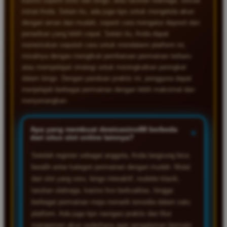
kasino seperti slots dan bingo, atau taruhan olahraga, sesuai
minat Anda. Selain itu, ada juga tips untuk mengelola akun
dengan aman dan mudah, seperti cara mengatur deposit dan
penarikan yang lebih cepat. Selain itu, Anda dapat
menemukan sepuluh cara untuk mendalami platform ini,
misalnya dengan mengikuti pembaruan permainan terbaru
atau mempelajari strategi untuk meningkatkan peringkat
dalam bingo. Dengan panduan praktis ini, pengguna dapat
menjelajah berbagai permainan dengan lebih maksimal dan
menyenangkan.
Apa yang membuat dewicasino88 berbeda
+
dari situs slot online lainnya?
Setelah register sebagai anggota, Anda langsung bisa
beralih antar kategori permainan dengan mudah. Mulai
dari slot yang seru, bingo interaktif, roulette klasik,
taruhan olahraga, kasino live berkualitas, hingga
berbagai permainan meja menarik tersedia dalam satu
platform. Ada juga tips navigasi praktis dan fitur
manajemen akun sederhana agar pengalaman bermain