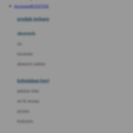
Awan
dewicasino88 DAFTAR
Azetabio
produk terbaru
B
aksesoris
Baabaasheepz
tas
Babiators
kacamata
Baby Dove
aksesoris rambut
Baby Jogger
Baby Rovega
kebutuhan bayi
Babybee
pakaian tidur
Banana Boat
set & terusan
Banz
piyama
Barbie
bodysuits
Beaba