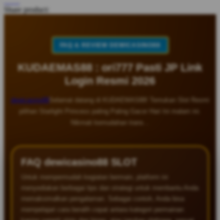
Share product:
FAQ & REVIEW DEWICASINO88
KUDAEMAS88 : ori777 Pasti JP Link
Login Resmi 2026
dewicasino88
Selamat datang di KUDAEMAS88! Temukan Slot Resmi
pilihan Starlight Princess paling Paling Gacor Hari Ini malam ini.
Nikmati kemudahan trans...
FAQ dewicasino88 SLOT
Untuk mempermudah kegiatan bermain, platform ini
menyediakan berbagai tips dan strategi untuk membantu Anda
memaksimalkan pengalaman. Sebagai contoh, Anda bisa
mempelajari cara beralih cepat antara kategori permainan