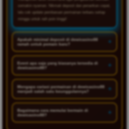
semakin nyaman. Nikmati deposit dan penarikan cepat,
lalu cek update pembaruan permainan terbaru setiap
minggu untuk raih poin tinggi!
Apakah minimal deposit di dewicasino88
+
ramah untuk pemain baru?
Platform ini menyediakan beragam pilihan permainan
online untuk Anda nikmati, mulai dari digital slots dan
Event apa saja yang biasanya tersedia di
+
dewicasino88?
bingo hingga table games dan sports-related gaming.
Sebagai contoh, selain mengakses beragam pilihan
Setelah mendaftar, anggota dapat menggunakan tips
game yang tersedia, Anda juga dapat mempelajari
untuk menavigasi berbagai permainan kasino, slot,
Mengapa variasi permainan di dewicasino88
strategize untuk meningkatkan peluang bermain seperti
+
menjadi salah satu keunggulannya?
bingo, dan taruhan olahraga di platform ini. Misalnya,
menganalisis peringkat permainan untuk membuat
para pemain bisa memilih permainan yang memiliki poin
keputusan lebih hati-hati dalam taruhan olahraga. Cara
Platform ini memungkinkan kamu untuk menjelajahi
tinggi atau strategi seperti menganalisis peringkat
ini dapat membantu Anda lebih menikmati pengalaman
berbagai macam permainan online, seperti slot, bingo,
Bagaimana cara memulai bermain di
permainan dalam kategori olahraga untuk membuat
+
berpartisipasi dalam berbagai macam event olahraga.
dewicasino88?
dan berbagai jenis permainan meja. Misalnya, kamu
keputusan yang lebih hati-hati. Selain itu, pengguna
Selain itu, platform ini menawarkan tips untuk
bisa mencoba slot dengan hadiah-hadiah menarik atau
dapat mengakses tips tentang cara mendaftar gratis
Setelah daftar akun selesai, kamu bisa menggunakan
manajemen akun yang efektif, seperti beralih dengan
menantang dirimu dalam game bingo dengan strategi