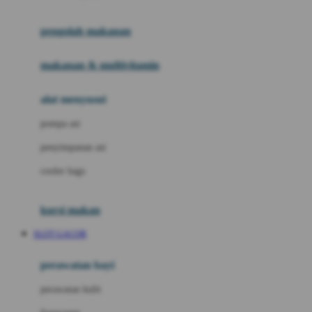
Joie
pengolah makanan
Joolz
Jujube
makanan & multivitamin
K
alat menyusui
Kiddycuts
pompa asi
Kumon
penyimpanan asi
L
cooler bags
Leapfrog
kursi makan
Leclerc
SLOT GACOR
Lee Vierra
Lillebaby
perawatan bayi
Little Bird Told Me
perawatan kulit
Little Miss Janis