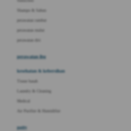
Sunscreen
London Taxi
Shampo & Sabun
Love To Dream
perawatan rambut
perawatan mulut
M
perawatan diri
Magformers
Mama's Choice
perawatan ibu
Mamas&Papas
kesehatan & kebersihan
Mamaway
Tissue basah
Maxi Cosi
Laundry & Cleaning
Megabloks
Medical
Micro
Air Purifier & Humidifier
MiDeer
Mimi & Lula
potty