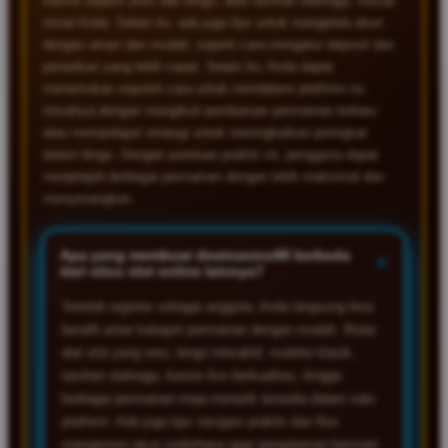
kasino seperti slots dan bingo, atau taruhan olahraga, sesuai
minat Anda. Selain itu, ada juga tips untuk mengelola akun
dengan aman dan mudah, seperti cara mengatur deposit dan
penarikan yang lebih cepat. Selain itu, Anda dapat
menemukan sepuluh cara untuk mendalami platform ini,
misalnya dengan mengikuti pembaruan permainan terbaru
atau mempelajari strategi untuk meningkatkan peringkat
dalam bingo. Dengan panduan praktis ini, pengguna dapat
menjelajah berbagai permainan dengan lebih maksimal dan
menyenangkan.
Apa yang membuat dewicasino88 berbeda
+
dari situs slot online lainnya?
Setelah register sebagai anggota, Anda langsung bisa
beralih antar kategori permainan dengan mudah. Mulai
dari slot yang seru, bingo interaktif, roulette klasik,
taruhan olahraga, kasino live berkualitas, hingga
berbagai permainan meja menarik tersedia dalam satu
platform. Ada juga tips navigasi praktis dan fitur
manajemen akun sederhana agar pengalaman bermain