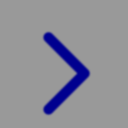
Twistshake
TY Toys
U
V
Veja
Vitaflow
Vtech
W
Waterland
Wellness