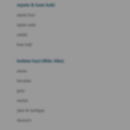
Beauty Barn
sepatu & kaus kaki
Bio Oil
sepatu bayi
Biolane
sepatu anak
Bite Fighters
sandal
Bizzi Growin
kaus kaki
Blackmores
fashion bayi (0bln-3thn)
Blooming Marvellous
atasan
Bonnels
bawahan
Bravado
gaun
Bruder
setelan
Brush Baby
jaket & kardigan
Buds Organics
aksesoris
Bugaboo