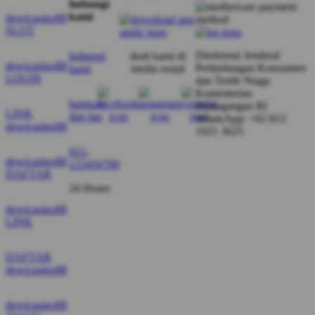
Perlindungan Konsumen
kami
media sosial
LOGIN
dan Tertib Niaga
Kementerian
bantuan
Perdagangan RI
LINK
dan faq
WhatsApp: +62 812
dewicasino88
1021 3625
021-
dewicasino88
123456789
DAFTAR
24 Hours
dewicasino88
LINK
DAFTAR
dewicasino88
dewicasino88
TOGEL
SITUS
dewicasino88