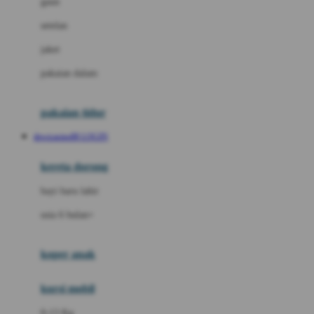
gaun
Dae Organics
setelan
Docare
jaket
Doona
pakaian dalam
Down To Earth
Drew
pakaian tidur
Dr. Brown's
dewicasino88 LOGIN
E
kereta dorong
ELC
bayi baru lahir
Ergobaby
usia 6 bulan+
Expert Care
koper anak
Ezyroller
kursi mobil
F
0-13 Kg