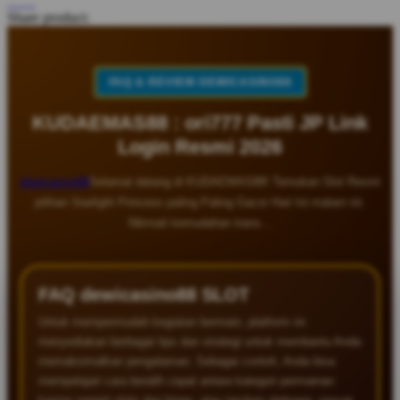
Share product:
FAQ & REVIEW DEWICASINO88
KUDAEMAS88 : ori777 Pasti JP Link
Login Resmi 2026
dewicasino88
Selamat datang di KUDAEMAS88! Temukan Slot Resmi
pilihan Starlight Princess paling Paling Gacor Hari Ini malam ini.
Nikmati kemudahan trans...
FAQ dewicasino88 SLOT
Untuk mempermudah kegiatan bermain, platform ini
menyediakan berbagai tips dan strategi untuk membantu Anda
memaksimalkan pengalaman. Sebagai contoh, Anda bisa
mempelajari cara beralih cepat antara kategori permainan