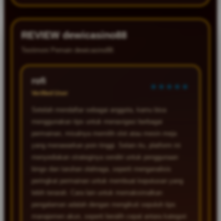
atau melihat promosi terbaru. Platform ini menyediakan
berbagai tips untuk menjelajahi platform. Misalnya,
cepat antara kategori game kasino dan aktivitas terkait
khusus. Selain itu, platform ini juga menyediakan
panduan penggunaan yang aman dan cepat untuk
kamu bisa mencoba strategi baru untuk permainan
olahraga. Anda dapat mengatur akun Anda dengan
pilihan untuk taruhan olahraga, dimana kamu dapat
mengelola akun, beralih antara kategori permainan, dan
bingo atau mempelajari cara menganalisis peringkat
mudah, memeriksa riwayat aktivitas, dan
mengikuti pertandingan favoritmu dan berpartisipasi
REVIEW dewicasino88
melakukan deposit maupun penarikan. Pengguna juga
dalam taruhan olahraga untuk mengambil keputusan
mengoptimalkan pengalaman bermain Anda secara
secara virtual. Untuk pengalaman yang lebih optimal,
bisa mendapatkan bantuan dukungan jika diperlukan.
Testimoni Pemain dewicasino88.
yang lebih tepat. Platform ini juga menyediakan
online. Platform ini juga memberikan informasi terbaru
terdapat tips dan strategi yang bisa kamu gunakan,
informasi tentang cara mengelola poin dan
tentang petunjuk menggunakan fitur-fitur platform dan
seperti mempelajari cara terbaik untuk mengelola
memanfaatkan promosi yang tersedia. Selain itu, kamu
update permainan yang terbaru. Dengan mempelajari
akunmu, mulai dari daftar (register) sebagai anggota
dina
bisa mendapatkan tips untuk navigasi cepat antar
★★★★★
tips dan strategi yang tersedia, Anda dapat
hingga memantau poin atau saldo. Pengguna juga
Verified User
kategori permainan, seperti dari casino ke olahraga atau
memaksimalkan pengalaman bermain dan menjelajahi
dapat dengan mudah beralih antara kategori permainan
sebaliknya. Bagi yang baru bergabung, ada panduan
Setelah mengunduh aplikasi dan mendaftar menjadi
berbagai macam game yang ditawarkan dengan cara
hanya dalam beberapa klik. Jadi, kamu dapat
mengenai cara daftar dan melakukan deposit serta
yang lebih mudah dan menyenangkan.
anggota, kamu bisa memulai petualangan seru di dunia
menikmati platform ini secara efektif dengan mengikuti
withdrawal dengan aman dan efisien. Dengan
online casino ini! Platform ini menyediakan beragam
alur penggunaan serta tips yang diberikan, untuk
mempelajari cara-cara ini, kamu akan lebih mudah
permainan seperti slot, bingo, dan berbagai jenis game
pengalaman bermain online yang menyenangkan dan
menikmati beragam game online seperti slot, table
optimal.
meja. Misalnya, untuk kamu penggemar olahraga,
games, dan sports betting dengan menciptakan
tersedia juga sports-related gaming untuk memuaskan
pengalaman yang menyenangkan dan bermanfaat.
semangatmu. Untuk memaksimalkan pengalaman
bermain, cobalah tips dan strategi yang tersedia, salah
satunya adalah analisa peringkat permainan agar
keputusanmu lebih tepat. Selain itu, platform ini juga