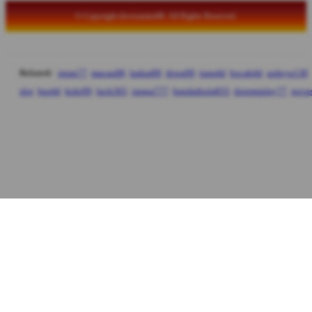
© Copyright dewicasino88. All Rights Reserved.
Related:
intan77
macau88
laskar89
dewa99
tiara4d
bocah4d
sedayu138
slot
bus4d
hoki99
luck365
istana777
bandarbola855
doremiplay77
nova