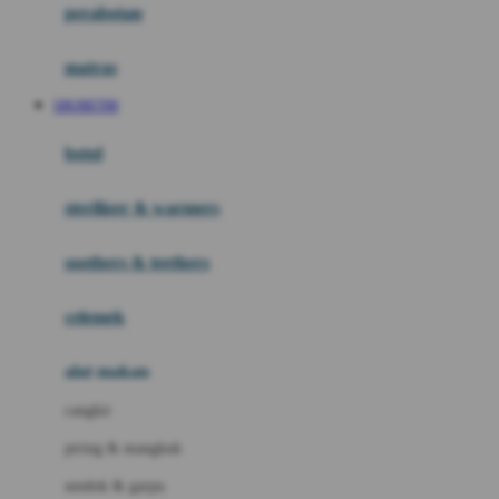
perabotan
Happy Tummy
Hauck
matras
Havaianas
SBOBET88
Hegen
botol
Hot Wheels
sterilizer & warmers
Hybrid
soothers & teethers
I
Inlacta DHA
celemek
Interlac
alat makan
Ivenet
cangkir
J
piring & mangkuk
Jack N Jill
sendok & garpu