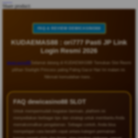
Share product:
FAQ & REVIEW DEWICASINO88
KUDAEMAS88 : ori777 Pasti JP Link
Login Resmi 2026
dewicasino88
Selamat datang di KUDAEMAS88! Temukan Slot Resmi
pilihan Starlight Princess paling Paling Gacor Hari Ini malam ini.
Nikmati kemudahan trans...
FAQ dewicasino88 SLOT
Untuk mempermudah kegiatan bermain, platform ini
menyediakan berbagai tips dan strategi untuk membantu Anda
memaksimalkan pengalaman. Sebagai contoh, Anda bisa
mempelajari cara beralih cepat antara kategori permainan