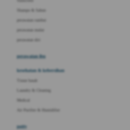
Sunscreen
London Taxi
Shampo & Sabun
Love To Dream
perawatan rambut
perawatan mulut
M
perawatan diri
Magformers
Mama's Choice
perawatan ibu
Mamas&Papas
kesehatan & kebersihan
Mamaway
Tissue basah
Maxi Cosi
Laundry & Cleaning
Megabloks
Medical
Micro
Air Purifier & Humidifier
MiDeer
Mimi & Lula
potty