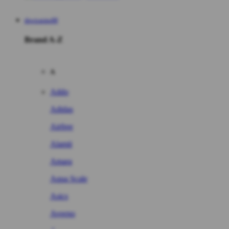
dewicasino88
Brand A-Z
A
Addo
Adidas
Airfree
Alamii
Amara
Aqua Scale
Asics
Aveeno