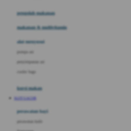
Joie
pengolah makanan
Joolz
Jujube
makanan & multivitamin
K
alat menyusui
Kiddycuts
pompa asi
Kumon
penyimpanan asi
L
cooler bags
Leapfrog
kursi makan
Leclerc
SLOT GACOR
Lee Vierra
Lillebaby
perawatan bayi
Little Bird Told Me
perawatan kulit
Little Miss Janis