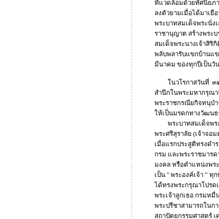
ที่แวดล้อมด้วยทัศนียภ
ลงตัวยามเมื่อได้มาเย
พระบาทสมเด็จพระนั่งเ
ราชานุญาต สร้างพระบร
สมเด็จพระนางเจ้าสิริก
พลับพลารับแขกบ้านแข
มีนาคม ของทุกปีเป็นวั
ในวโรกาสวันที่ ๓๑ ม
สำนึกในพระมหากรุณาธิ
พระราชกรณียกิจทนุบำร
ให้เป็นมรดกทางวัฒนธร
พระบาทสมเด็จพระนั่ง
พระศรีสุราลัย (เจ้าจ
เมื่อแรกประสูติทรงดำร
กรม และพระราชมารดาเ
มงคล หรือตำแหน่งพระม
เป็น " พระองค์เจ้า ” 
ได้ทรงพระกรุณาโปรดเก
พระเจ้าลูกเธอ กรมหมื
พระปรีชาสามารถในการศ
สถาปัตยกรรมศาสตร์ เ