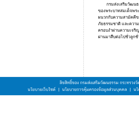
กรมส่งเสริมวัฒนธรร
ของพระบาทสมเด็จพระนั
ผนวกกับความสามัคคีขอ
ภัยธรรมชาติ และความ
ครอบงำผ่านความเจริญทา
ผ่านมาสืบต่อไปชั่วลูกช
ลิขสิทธิ์ของ กรมส่งเสริมวัฒนธรรม กระทรวง
นโยบายเว็บไซต์
|
นโยบายการคุ้มครองข้อมูลส่วนบุคคล
|
นโ