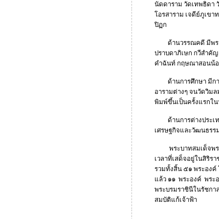
นัดดาราม วัดเทพธิดา 
โอรสาราม เจดีย์ภูเขา
ปิฏก
ด้านวรรณคดี มีพระราช
ปราบดาภิเษก กวีสำคัญ 
คำฉันท์ กฤษณาสอนน้อ
ด้านการศึกษา มีการ
อารามต่างๆ จนวัดวิมล
พิมพ์ขึ้นเป็นครั้งแรก
ด้านการต่างประเทศ มี
เศรษฐกิจและวัฒนธรร
พระบาทสมเด็จพระนั่งเ
เวลาที่เสด็จอยู่ในสิร
รวมทั้งสิ้น ๕๑ พระองค
แล้ว ๑๑ พระองค์ พระอง
พระบรมราชินีในรัชกาล
สมบัติแก้เจ้าฟ้า