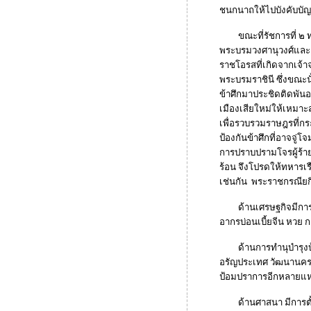
ชนกนาถให้ไปบังคับบั
ขณะที่รัชการที่ ๒ ท
พระบรมวงศานุวงศ์และเ
ราชโอรสที่เกิดจากเจ้
พระบรมราชินี ซึ่งขณะน
ข้าศึกมาประชิดติดพันอ
เมืองเสียใหม่ให้เหมาะ
เพื่อรวบรวมราษฎรที่กระ
ป้องกันข้าศึกที่อาจจู่
การปราบปรามโจรผู้ร้าย 
ร้อน จึงโปรดให้ทหาร
เช่นกัน พระราชกรณียกิ
ด้านเศรษฐกิจมีการจ
อากรบ่อนเบี้ยจีน หวย 
ด้านการทำนุบำรุงบ้าน
อรัญประเทศ วัฒนานคร 
ป้อมปราการอีกหลายแห
ด้านศาสนา มีการตั้งธ