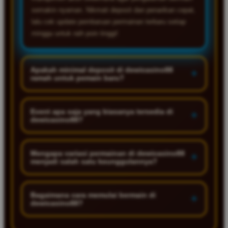
semakin nyaman. Nikmati deposit dan penarikan cepat,
lalu cek update pembaruan permainan terbaru setiap
minggu untuk raih poin tinggi!
Apakah minimal deposit di dewicasino88
+
ramah untuk pemain baru?
Platform ini menyediakan beragam pilihan permainan
online untuk Anda nikmati, mulai dari digital slots dan
Event apa saja yang biasanya tersedia di
+
dewicasino88?
bingo hingga table games dan sports-related gaming.
Sebagai contoh, selain mengakses beragam pilihan
Setelah mendaftar, anggota dapat menggunakan tips
game yang tersedia, Anda juga dapat mempelajari
untuk menavigasi berbagai permainan kasino, slot,
Mengapa variasi permainan di dewicasino88
strategize untuk meningkatkan peluang bermain seperti
+
menjadi salah satu keunggulannya?
bingo, dan taruhan olahraga di platform ini. Misalnya,
menganalisis peringkat permainan untuk membuat
para pemain bisa memilih permainan yang memiliki poin
keputusan lebih hati-hati dalam taruhan olahraga. Cara
Platform ini memungkinkan kamu untuk menjelajahi
tinggi atau strategi seperti menganalisis peringkat
ini dapat membantu Anda lebih menikmati pengalaman
berbagai macam permainan online, seperti slot, bingo,
Bagaimana cara memulai bermain di
permainan dalam kategori olahraga untuk membuat
+
berpartisipasi dalam berbagai macam event olahraga.
dewicasino88?
dan berbagai jenis permainan meja. Misalnya, kamu
keputusan yang lebih hati-hati. Selain itu, pengguna
Selain itu, platform ini menawarkan tips untuk
bisa mencoba slot dengan hadiah-hadiah menarik atau
dapat mengakses tips tentang cara mendaftar gratis
Setelah daftar akun selesai, kamu bisa menggunakan
manajemen akun yang efektif, seperti beralih dengan
menantang dirimu dalam game bingo dengan strategi