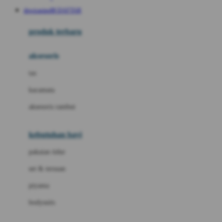
Awan
dewicasino88 DAFTAR
Azetabio
produk terbaru
B
aksesoris
Baabaasheepz
tas
Babiators
kacamata
Baby Dove
aksesoris rambut
Baby Jogger
Baby Rovega
kebutuhan bayi
Babybee
pakaian tidur
Banana Boat
set & terusan
Banz
piyama
Barbie
bodysuits
Beaba