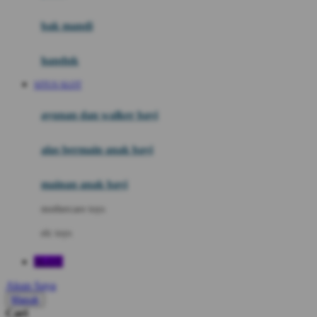
Mini Monkey
Moby
bak mandi
Momami
handuk
Mothercare
SITUS SLOT
Mustela
ayunan dan walker bayi
My Buddy Tag
My K
alas bermain anak bayi
N
mainan anak bayi
Naif
mothercare toys
Nike
elc toys
Nordic Natural
SLOT
Nuby
Akun Saya
Nuna
Masuk
Cari