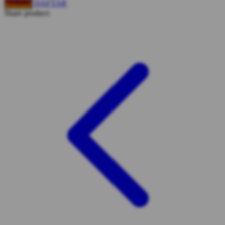
DAFTAR
LOGIN
Squishmallows
Share product:
Starbooks
Stick-O
Stokke
Sudocrem
Sumimo
Sunnylife
Sun-Staches
Swimava
T
Tommee Tippee
Trunki
Tutti Bambini