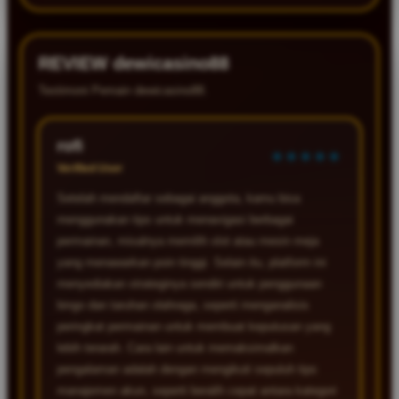
atau melihat promosi terbaru. Platform ini menyediakan
berbagai tips untuk menjelajahi platform. Misalnya,
cepat antara kategori game kasino dan aktivitas terkait
khusus. Selain itu, platform ini juga menyediakan
panduan penggunaan yang aman dan cepat untuk
kamu bisa mencoba strategi baru untuk permainan
olahraga. Anda dapat mengatur akun Anda dengan
pilihan untuk taruhan olahraga, dimana kamu dapat
mengelola akun, beralih antara kategori permainan, dan
bingo atau mempelajari cara menganalisis peringkat
mudah, memeriksa riwayat aktivitas, dan
mengikuti pertandingan favoritmu dan berpartisipasi
REVIEW dewicasino88
melakukan deposit maupun penarikan. Pengguna juga
dalam taruhan olahraga untuk mengambil keputusan
mengoptimalkan pengalaman bermain Anda secara
secara virtual. Untuk pengalaman yang lebih optimal,
bisa mendapatkan bantuan dukungan jika diperlukan.
Testimoni Pemain dewicasino88.
yang lebih tepat. Platform ini juga menyediakan
online. Platform ini juga memberikan informasi terbaru
terdapat tips dan strategi yang bisa kamu gunakan,
informasi tentang cara mengelola poin dan
tentang petunjuk menggunakan fitur-fitur platform dan
seperti mempelajari cara terbaik untuk mengelola
memanfaatkan promosi yang tersedia. Selain itu, kamu
update permainan yang terbaru. Dengan mempelajari
akunmu, mulai dari daftar (register) sebagai anggota
dina
bisa mendapatkan tips untuk navigasi cepat antar
★★★★★
tips dan strategi yang tersedia, Anda dapat
hingga memantau poin atau saldo. Pengguna juga
Verified User
kategori permainan, seperti dari casino ke olahraga atau
memaksimalkan pengalaman bermain dan menjelajahi
dapat dengan mudah beralih antara kategori permainan
sebaliknya. Bagi yang baru bergabung, ada panduan
Setelah mengunduh aplikasi dan mendaftar menjadi
berbagai macam game yang ditawarkan dengan cara
hanya dalam beberapa klik. Jadi, kamu dapat
mengenai cara daftar dan melakukan deposit serta
yang lebih mudah dan menyenangkan.
anggota, kamu bisa memulai petualangan seru di dunia
menikmati platform ini secara efektif dengan mengikuti
withdrawal dengan aman dan efisien. Dengan
online casino ini! Platform ini menyediakan beragam
alur penggunaan serta tips yang diberikan, untuk
mempelajari cara-cara ini, kamu akan lebih mudah
permainan seperti slot, bingo, dan berbagai jenis game
pengalaman bermain online yang menyenangkan dan
menikmati beragam game online seperti slot, table
optimal.
meja. Misalnya, untuk kamu penggemar olahraga,
games, dan sports betting dengan menciptakan
tersedia juga sports-related gaming untuk memuaskan
pengalaman yang menyenangkan dan bermanfaat.
semangatmu. Untuk memaksimalkan pengalaman
bermain, cobalah tips dan strategi yang tersedia, salah
satunya adalah analisa peringkat permainan agar
keputusanmu lebih tepat. Selain itu, platform ini juga