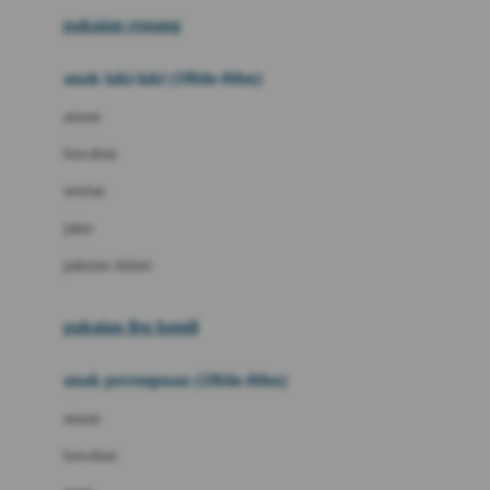
Buggygear
pakaian renang
Bumkins
anak laki-laki (18bln-8thn)
C
atasan
Cetaphil
bawahan
Chicco
setelan
Childlife
jaket
Clevamama
pakaian dalam
Cocolatte
Cottonseeds
pakaian ibu hamil
Cozy N Safe
anak perempuan (18bln-8thn)
Crane
atasan
Cybex
bawahan
D