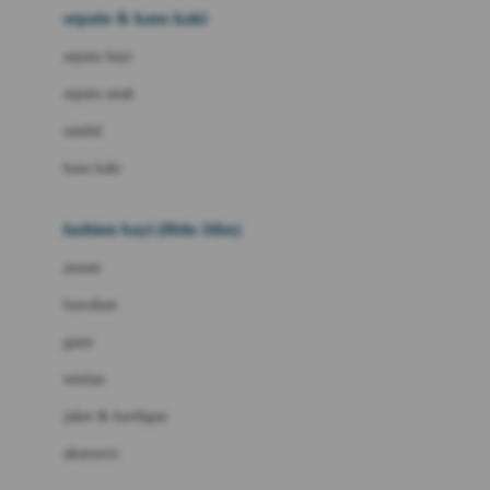
Beauty Barn
sepatu & kaus kaki
Bio Oil
sepatu bayi
Biolane
sepatu anak
Bite Fighters
sandal
Bizzi Growin
kaus kaki
Blackmores
fashion bayi (0bln-3thn)
Blooming Marvellous
atasan
Bonnels
bawahan
Bravado
gaun
Bruder
setelan
Brush Baby
jaket & kardigan
Buds Organics
aksesoris
Bugaboo