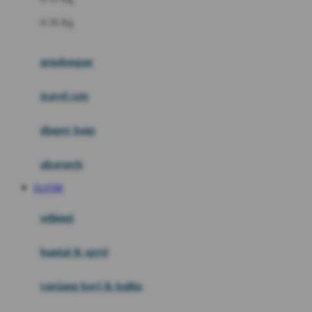
Felt So Sweet
0-36 Kg
Fisher Price
Flipper
gendongan
Friends Of Sally
travel cots
G
diaper bags
Gb
Geko
aksesoris
Graco
SLOT88
Gund
selimut
H
bantal & sprei
Habbie
Haenim
ranjang bayi & balita
Happy Horse