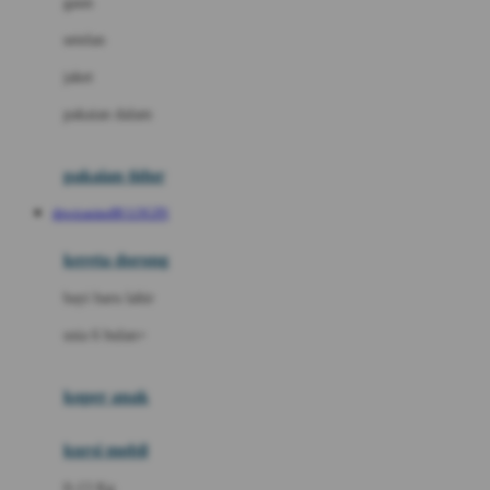
gaun
Dae Organics
setelan
Docare
jaket
Doona
pakaian dalam
Down To Earth
Drew
pakaian tidur
Dr. Brown's
dewicasino88 LOGIN
E
kereta dorong
ELC
bayi baru lahir
Ergobaby
usia 6 bulan+
Expert Care
koper anak
Ezyroller
kursi mobil
F
0-13 Kg