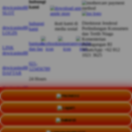
Perlindungan Konsumen
kami
media sosial
LOGIN
dan Tertib Niaga
Kementerian
bantuan
Perdagangan RI
LINK
dan faq
WhatsApp: +62 812
dewicasino88
1021 3625
021-
dewicasino88
123456789
DAFTAR
24 Hours
dewicasino88
LINK
DAFTAR
dewicasino88
PROMO
dewicasino88
TOGEL
LOGIN
SITUS
DAFTAR
dewicasino88