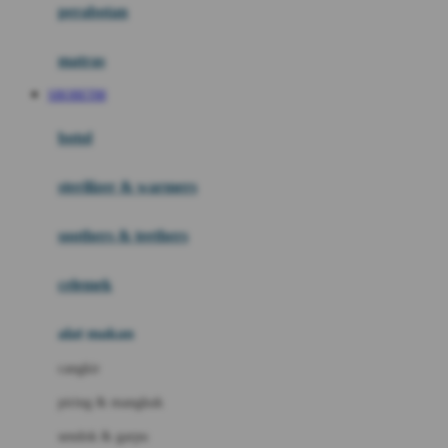
perabotan
Happy Tummy
Hauck
matras
Havaianas
SBOBET88
Hegen
botol
Hot Wheels
sterilizer & warmers
Hybrid
soothers & teethers
I
Inlacta DHA
celemek
Interlac
alat makan
Ivenet
cangkir
J
piring & mangkuk
Jack N Jill
sendok & garpu