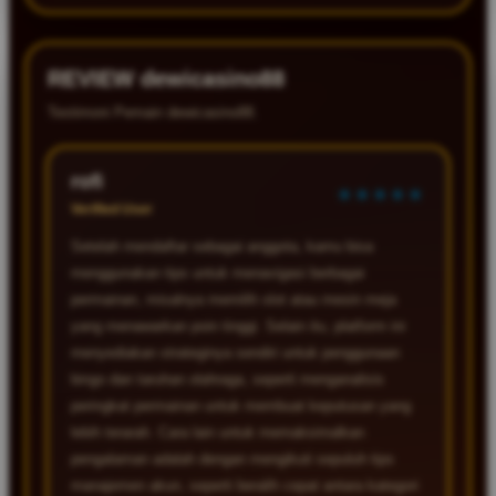
atau melihat promosi terbaru. Platform ini menyediakan
berbagai tips untuk menjelajahi platform. Misalnya,
cepat antara kategori game kasino dan aktivitas terkait
khusus. Selain itu, platform ini juga menyediakan
panduan penggunaan yang aman dan cepat untuk
kamu bisa mencoba strategi baru untuk permainan
olahraga. Anda dapat mengatur akun Anda dengan
pilihan untuk taruhan olahraga, dimana kamu dapat
mengelola akun, beralih antara kategori permainan, dan
bingo atau mempelajari cara menganalisis peringkat
mudah, memeriksa riwayat aktivitas, dan
mengikuti pertandingan favoritmu dan berpartisipasi
REVIEW dewicasino88
melakukan deposit maupun penarikan. Pengguna juga
dalam taruhan olahraga untuk mengambil keputusan
mengoptimalkan pengalaman bermain Anda secara
secara virtual. Untuk pengalaman yang lebih optimal,
bisa mendapatkan bantuan dukungan jika diperlukan.
Testimoni Pemain dewicasino88.
yang lebih tepat. Platform ini juga menyediakan
online. Platform ini juga memberikan informasi terbaru
terdapat tips dan strategi yang bisa kamu gunakan,
informasi tentang cara mengelola poin dan
tentang petunjuk menggunakan fitur-fitur platform dan
seperti mempelajari cara terbaik untuk mengelola
memanfaatkan promosi yang tersedia. Selain itu, kamu
update permainan yang terbaru. Dengan mempelajari
akunmu, mulai dari daftar (register) sebagai anggota
dina
bisa mendapatkan tips untuk navigasi cepat antar
tips dan strategi yang tersedia, Anda dapat
hingga memantau poin atau saldo. Pengguna juga
kategori permainan, seperti dari casino ke olahraga atau
Verified User
memaksimalkan pengalaman bermain dan menjelajahi
dapat dengan mudah beralih antara kategori permainan
sebaliknya. Bagi yang baru bergabung, ada panduan
berbagai macam game yang ditawarkan dengan cara
hanya dalam beberapa klik. Jadi, kamu dapat
mengenai cara daftar dan melakukan deposit serta
yang lebih mudah dan menyenangkan.
menikmati platform ini secara efektif dengan mengikuti
withdrawal dengan aman dan efisien. Dengan
alur penggunaan serta tips yang diberikan, untuk
mempelajari cara-cara ini, kamu akan lebih mudah
pengalaman bermain online yang menyenangkan dan
menikmati beragam game online seperti slot, table
optimal.
games, dan sports betting dengan menciptakan
pengalaman yang menyenangkan dan bermanfaat.