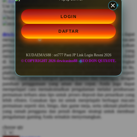
Earn
1.000.000
-
100.000.000
Bonus
Use Installment Options from
.
Laarn more
Q
Available for :
LOGIN
home delivery
QV Baby
store pickup
DAFTAR
dewicasino88
Setelah Anda mendaftar sebagai anggota, Anda dapat
R
menggunakan tips yang tersedia untuk menavigasi berbagai macam
permainan, seperti slot dan games meja, untuk meningkatkan
Real Shades
pengalaman online Anda. Misalnya, pilihlah permainan yang
KUDAEMAS88 : ori777 Pasti JP Link Login Resmi 2026
menawarkan poin tinggi atau coba strategi untuk penggunaan efektif
Red Castle
© COPYRIGHT 2026 dewicasino88 - SEO DON QUIXOTE.
di bingo dan taruhan olahraga, seperti menganalisis peringkat
permainan untuk membuat keputusan yang lebih hati-hati. Selain itu,
Ribbon Madness
platform ini menyediakan ten tips untuk pengelolaan akun, seperti
beralih cepat antara kategori gaming (casino dan olahraga), dengan
S
panduan penggunaan yang aman dan cepat. Anda juga dapat
mempelajari cara memaksimalkan pengalaman melalui pembaruan
Sebamed
permainan terbaru atau tips untuk proses deposit dan penarikan yang
lebih efisien. Gunakan tips ini untuk menjelajahi berbagai macam
Silver Cross
permainan seperti slot, bingo, dan game meja, serta nikmati platform
yang ramah pengguna dan penuh dengan strategi untuk membuat
Simply Idea
pengalaman gaming Anda semakin menyenangkan.
Skip Hop
choose qty
Spectra