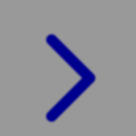
Twistshake
TY Toys
U
V
Veja
Vitaflow
Vtech
W
Waterland
Wellness