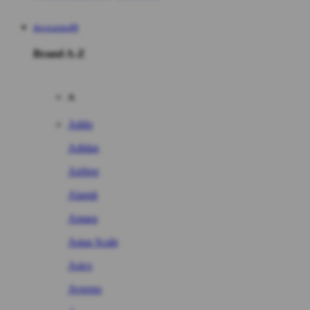
dewicasino88
Brand A-Z
A
Addo
Adidas
Airfree
Alamii
Amara
Aqua Scale
Asics
Aveeno