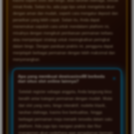
kasino seperti slots dan bingo, atau taruhan olahraga, sesuai
minat Anda. Selain itu, ada juga tips untuk mengelola akun
dengan aman dan mudah, seperti cara mengatur deposit dan
penarikan yang lebih cepat. Selain itu, Anda dapat
menemukan sepuluh cara untuk mendalami platform ini,
misalnya dengan mengikuti pembaruan permainan terbaru
atau mempelajari strategi untuk meningkatkan peringkat
dalam bingo. Dengan panduan praktis ini, pengguna dapat
menjelajah berbagai permainan dengan lebih maksimal dan
menyenangkan.
Apa yang membuat dewicasino88 berbeda
+
dari situs slot online lainnya?
Setelah register sebagai anggota, Anda langsung bisa
beralih antar kategori permainan dengan mudah. Mulai
dari slot yang seru, bingo interaktif, roulette klasik,
taruhan olahraga, kasino live berkualitas, hingga
berbagai permainan meja menarik tersedia dalam satu
platform. Ada juga tips navigasi praktis dan fitur
manajemen akun sederhana agar pengalaman bermain