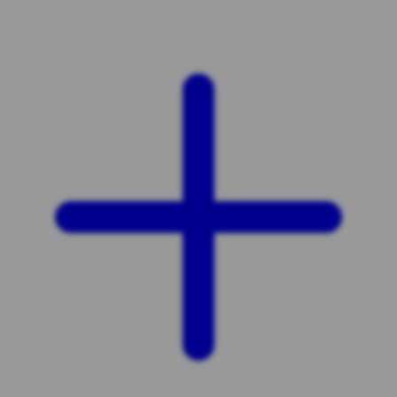
X
Xootz
Y
Yamatoya
Z
Zaxy
Zoggs
0-9
4Moms
59S