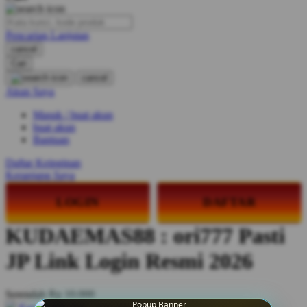
O
Pencarian Lanjutan
Oh Ma Grain
cancel
Okiedog
Cari
cancel
P
Akun Saya
Masuk / buat akun
Peachy
buat akun
Phil & Ted's
Bantuan
Philips Avent
Daftar Keinginan
Keranjang Saya
Pigeon
LOGIN
DAFTAR
Playgro
KUDAEMAS88 : ori777 Pasti
Poled Global
JP Link Login Resmi 2026
Ponycycle
Puma
Serendah
Rp 10.000
Pureats