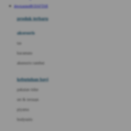
Awan
dewicasino88 DAFTAR
Azetabio
produk terbaru
B
aksesoris
Baabaasheepz
tas
Babiators
kacamata
Baby Dove
aksesoris rambut
Baby Jogger
Baby Rovega
kebutuhan bayi
Babybee
pakaian tidur
Banana Boat
set & terusan
Banz
piyama
Barbie
bodysuits
Beaba