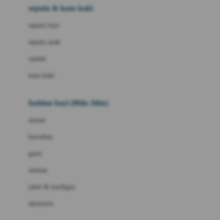
Beauty Barn
sepatu & kaus kaki
Bio Oil
sepatu bayi
Biolane
sepatu anak
Bite Fighters
sandal
Bizzi Growin
kaus kaki
Blackmores
fashion bayi (0bln-3thn)
Blooming Marvellous
atasan
Bonnels
bawahan
Bravado
gaun
Bruder
setelan
Brush Baby
jaket & kardigan
Buds Organics
aksesoris
Bugaboo