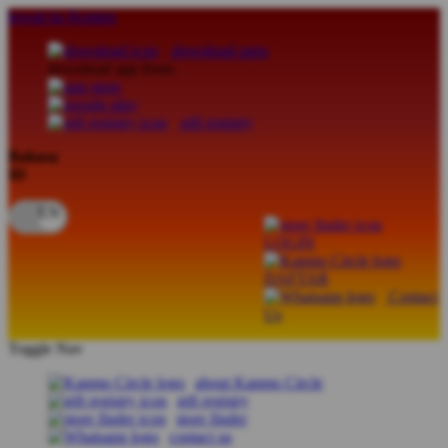
lewati ke Konten
download apps
download app from:
gift registry
Bahasa
ID
LOGIN
DAFTAR
Contact
Us
Toggle Nav
about Kanmo Circle
gift registry
store finder
contact us