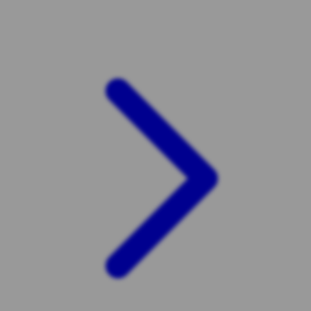
Twistshake
TY Toys
U
V
Veja
Vitaflow
Vtech
W
Waterland
Wellness