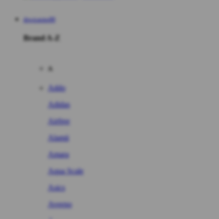
dewicasino88
Brand A-Z
A
Addo
Adidas
Airfree
Alamii
Amara
Aqua Scale
Asics
Aveeno