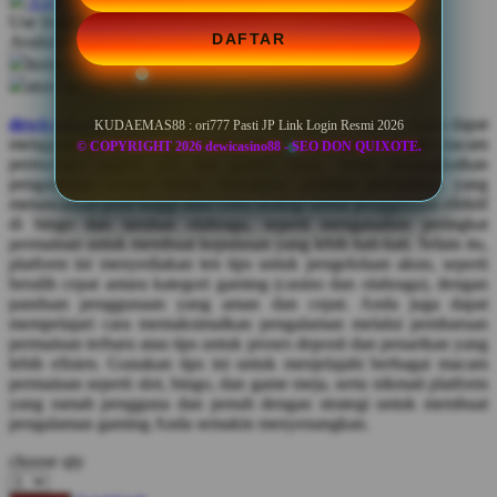
Earn
1.000.000
-
100.000.000
Bonus
Use Installment Options from
.
Laarn more
Q
DAFTAR
Available for :
home delivery
QV Baby
store pickup
dewicasino88
Setelah Anda mendaftar sebagai anggota, Anda dapat
KUDAEMAS88 : ori777 Pasti JP Link Login Resmi 2026
R
menggunakan tips yang tersedia untuk menavigasi berbagai macam
© COPYRIGHT 2026 dewicasino88 - SEO DON QUIXOTE.
permainan, seperti slot dan games meja, untuk meningkatkan
Real Shades
pengalaman online Anda. Misalnya, pilihlah permainan yang
menawarkan poin tinggi atau coba strategi untuk penggunaan efektif
Red Castle
di bingo dan taruhan olahraga, seperti menganalisis peringkat
permainan untuk membuat keputusan yang lebih hati-hati. Selain itu,
Ribbon Madness
platform ini menyediakan ten tips untuk pengelolaan akun, seperti
beralih cepat antara kategori gaming (casino dan olahraga), dengan
S
panduan penggunaan yang aman dan cepat. Anda juga dapat
mempelajari cara memaksimalkan pengalaman melalui pembaruan
Sebamed
permainan terbaru atau tips untuk proses deposit dan penarikan yang
lebih efisien. Gunakan tips ini untuk menjelajahi berbagai macam
Silver Cross
permainan seperti slot, bingo, dan game meja, serta nikmati platform
yang ramah pengguna dan penuh dengan strategi untuk membuat
Simply Idea
pengalaman gaming Anda semakin menyenangkan.
Skip Hop
choose qty
Spectra