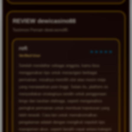
atau melihat promosi terbaru. Platform ini menyediakan
berbagai tips untuk menjelajahi platform. Misalnya,
cepat antara kategori game kasino dan aktivitas terkait
khusus. Selain itu, platform ini juga menyediakan
panduan penggunaan yang aman dan cepat untuk
kamu bisa mencoba strategi baru untuk permainan
olahraga. Anda dapat mengatur akun Anda dengan
pilihan untuk taruhan olahraga, dimana kamu dapat
mengelola akun, beralih antara kategori permainan, dan
bingo atau mempelajari cara menganalisis peringkat
mudah, memeriksa riwayat aktivitas, dan
mengikuti pertandingan favoritmu dan berpartisipasi
REVIEW dewicasino88
melakukan deposit maupun penarikan. Pengguna juga
dalam taruhan olahraga untuk mengambil keputusan
mengoptimalkan pengalaman bermain Anda secara
secara virtual. Untuk pengalaman yang lebih optimal,
bisa mendapatkan bantuan dukungan jika diperlukan.
Testimoni Pemain dewicasino88.
yang lebih tepat. Platform ini juga menyediakan
online. Platform ini juga memberikan informasi terbaru
terdapat tips dan strategi yang bisa kamu gunakan,
informasi tentang cara mengelola poin dan
tentang petunjuk menggunakan fitur-fitur platform dan
seperti mempelajari cara terbaik untuk mengelola
memanfaatkan promosi yang tersedia. Selain itu, kamu
update permainan yang terbaru. Dengan mempelajari
akunmu, mulai dari daftar (register) sebagai anggota
dina
bisa mendapatkan tips untuk navigasi cepat antar
tips dan strategi yang tersedia, Anda dapat
hingga memantau poin atau saldo. Pengguna juga
kategori permainan, seperti dari casino ke olahraga atau
Verified User
memaksimalkan pengalaman bermain dan menjelajahi
dapat dengan mudah beralih antara kategori permainan
sebaliknya. Bagi yang baru bergabung, ada panduan
berbagai macam game yang ditawarkan dengan cara
hanya dalam beberapa klik. Jadi, kamu dapat
mengenai cara daftar dan melakukan deposit serta
yang lebih mudah dan menyenangkan.
menikmati platform ini secara efektif dengan mengikuti
withdrawal dengan aman dan efisien. Dengan
alur penggunaan serta tips yang diberikan, untuk
mempelajari cara-cara ini, kamu akan lebih mudah
pengalaman bermain online yang menyenangkan dan
menikmati beragam game online seperti slot, table
optimal.
games, dan sports betting dengan menciptakan
pengalaman yang menyenangkan dan bermanfaat.