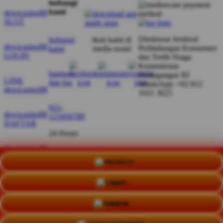
Perlindungan Konsumen
kami
media sosial
LOGIN
dan Tertib Niaga
Kementerian
bantuan
Perdagangan RI
LINK
dan faq
WhatsApp: +62 812
dewicasino88
1021 3625
021-
dewicasino88
123456789
DAFTAR
24 Hours
dewicasino88
LINK
DAFTAR
dewicasino88
PROMO
dewicasino88
TOGEL
LOGIN
SITUS
DAFTAR
dewicasino88