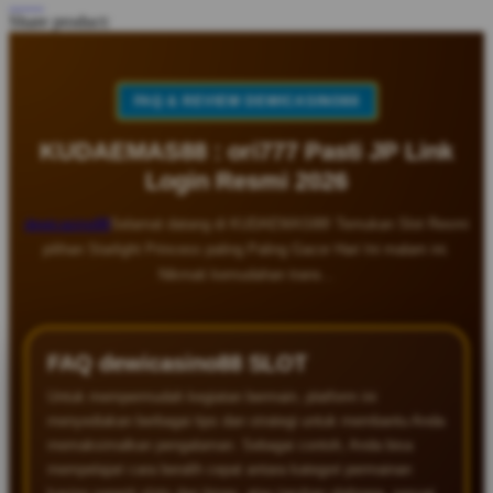
Share product:
FAQ & REVIEW DEWICASINO88
KUDAEMAS88 : ori777 Pasti JP Link
Login Resmi 2026
dewicasino88
Selamat datang di KUDAEMAS88! Temukan Slot Resmi
pilihan Starlight Princess paling Paling Gacor Hari Ini malam ini.
Nikmati kemudahan trans...
FAQ dewicasino88 SLOT
Untuk mempermudah kegiatan bermain, platform ini
menyediakan berbagai tips dan strategi untuk membantu Anda
memaksimalkan pengalaman. Sebagai contoh, Anda bisa
mempelajari cara beralih cepat antara kategori permainan