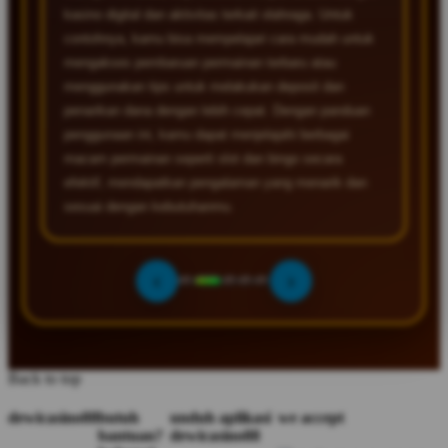
‹
›
Back to top
dewicasino88
butuh
unduh aplikasi
we accept
bantuan?
dewicasino88
hubungi
kami
dewicasino88
SLOT
Direktorat Jenderal
hubungi
ikuti kami di
dewicasino88