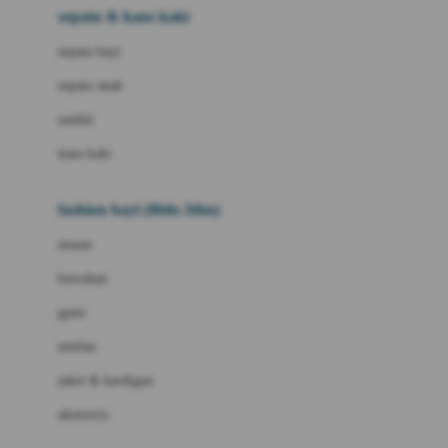
Beauty Barn
sepatu & kaus kaki
Bio Oil
sepatu bayi
Biolane
sepatu anak
Bite Fighters
sandal
Bizzi Growin
kaus kaki
Blackmores
fashion bayi (0bln-3thn)
Blooming Marvellous
atasan
Bonnels
bawahan
Bravado
gaun
Bruder
setelan
Brush Baby
jaket & kardigan
Buds Organics
aksesoris
Bugaboo