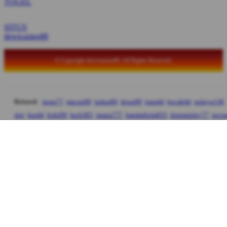
© Copyright dewicasino88. All Rights Reserved.
Related:
intan77
macau88
laskar89
dewa99
tiara4d
bocah4d
sedayu138
slot
bus4d
hoki99
luck365
istana777
bandarbola855
doremiplay77
nova