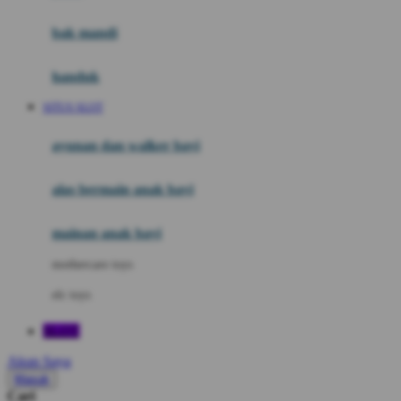
Mini Monkey
Moby
bak mandi
Momami
handuk
Mothercare
SITUS SLOT
Mustela
ayunan dan walker bayi
My Buddy Tag
My K
alas bermain anak bayi
N
mainan anak bayi
Naif
mothercare toys
Nike
elc toys
Nordic Natural
SLOT
Nuby
Akun Saya
Nuna
Masuk
Cari