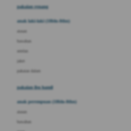
Buggygear
pakaian renang
Bumkins
anak laki-laki (18bln-8thn)
C
atasan
Cetaphil
bawahan
Chicco
setelan
Childlife
jaket
Clevamama
pakaian dalam
Cocolatte
Cottonseeds
pakaian ibu hamil
Cozy N Safe
anak perempuan (18bln-8thn)
Crane
atasan
Cybex
bawahan
D