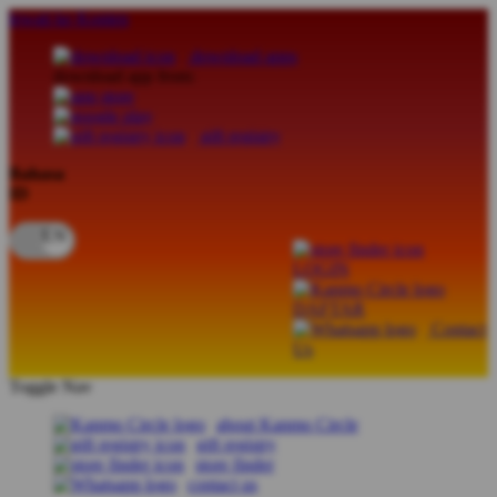
lewati ke Konten
download apps
download app from:
gift registry
Bahasa
ID
LOGIN
DAFTAR
Contact
Us
Toggle Nav
about Kanmo Circle
gift registry
store finder
contact us