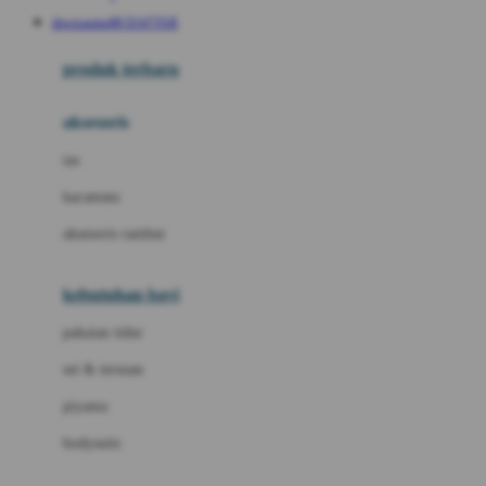
Awan
dewicasino88 DAFTAR
Azetabio
produk terbaru
B
aksesoris
Baabaasheepz
tas
Babiators
kacamata
Baby Dove
aksesoris rambut
Baby Jogger
Baby Rovega
kebutuhan bayi
Babybee
pakaian tidur
Banana Boat
set & terusan
Banz
piyama
Barbie
bodysuits
Beaba