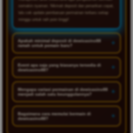
semakin nyaman. Nikmati deposit dan penarikan cepat,
lalu cek update pembaruan permainan terbaru setiap
minggu untuk raih poin tinggi!
Apakah minimal deposit di dewicasino88
+
ramah untuk pemain baru?
Platform ini menyediakan beragam pilihan permainan
online untuk Anda nikmati, mulai dari digital slots dan
Event apa saja yang biasanya tersedia di
+
dewicasino88?
bingo hingga table games dan sports-related gaming.
Sebagai contoh, selain mengakses beragam pilihan
Setelah mendaftar, anggota dapat menggunakan tips
game yang tersedia, Anda juga dapat mempelajari
untuk menavigasi berbagai permainan kasino, slot,
Mengapa variasi permainan di dewicasino88
strategize untuk meningkatkan peluang bermain seperti
+
menjadi salah satu keunggulannya?
bingo, dan taruhan olahraga di platform ini. Misalnya,
menganalisis peringkat permainan untuk membuat
para pemain bisa memilih permainan yang memiliki poin
keputusan lebih hati-hati dalam taruhan olahraga. Cara
Platform ini memungkinkan kamu untuk menjelajahi
tinggi atau strategi seperti menganalisis peringkat
ini dapat membantu Anda lebih menikmati pengalaman
berbagai macam permainan online, seperti slot, bingo,
Bagaimana cara memulai bermain di
permainan dalam kategori olahraga untuk membuat
+
berpartisipasi dalam berbagai macam event olahraga.
dewicasino88?
dan berbagai jenis permainan meja. Misalnya, kamu
keputusan yang lebih hati-hati. Selain itu, pengguna
Selain itu, platform ini menawarkan tips untuk
bisa mencoba slot dengan hadiah-hadiah menarik atau
dapat mengakses tips tentang cara mendaftar gratis
Setelah daftar akun selesai, kamu bisa menggunakan
manajemen akun yang efektif, seperti beralih dengan
menantang dirimu dalam game bingo dengan strategi