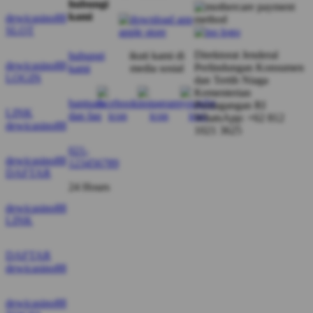
Perlindungan Konsumen
kami
media sosial
LOGIN
dan Tertib Niaga
Kementerian
bantuan
Perdagangan RI
LINK
dan faq
WhatsApp: +62 812
dewicasino88
1021 3625
021-
dewicasino88
123456789
DAFTAR
24 Hours
dewicasino88
LINK
DAFTAR
dewicasino88
dewicasino88
TOGEL
SITUS
dewicasino88