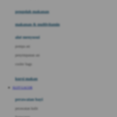
Joie
pengolah makanan
Joolz
Jujube
makanan & multivitamin
K
alat menyusui
Kiddycuts
pompa asi
Kumon
penyimpanan asi
L
cooler bags
Leapfrog
kursi makan
Leclerc
SLOT GACOR
Lee Vierra
Lillebaby
perawatan bayi
Little Bird Told Me
perawatan kulit
Little Miss Janis