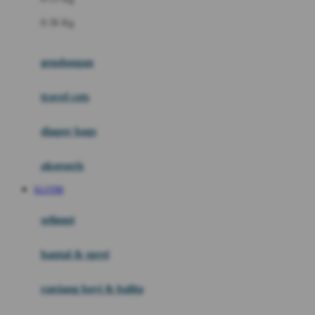
Felt So Sweet
0-36 Kg
Fisher Price
Flipper
gendongan
Friends Of Sally
travel cots
G
diaper bags
Gb
Geko
aksesoris
Graco
SLOT88
Gund
selimut
H
bantal & sprei
Habbie
Haenim
ranjang bayi & balita
Happy Horse