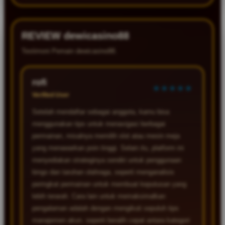
atau melihat promosi terbaru. Platform ini menyediakan
berbagai tips untuk menjelajahi platform. Misalnya,
cepat antara kategori game kasino dan aktivitas terkait
khusus. Selain itu, platform ini juga menyediakan
panduan penggunaan yang aman dan cepat untuk
kamu bisa mencoba strategi baru untuk permainan
olahraga. Anda dapat mengatur akun Anda dengan
pilihan untuk taruhan olahraga, dimana kamu dapat
mengelola akun, beralih antara kategori permainan, dan
bingo atau mempelajari cara menganalisis peringkat
mudah, memeriksa riwayat aktivitas, dan
mengikuti pertandingan favoritmu dan berpartisipasi
REVIEW dewicasino88
melakukan deposit maupun penarikan. Pengguna juga
dalam taruhan olahraga untuk mengambil keputusan
mengoptimalkan pengalaman bermain Anda secara
secara virtual. Untuk pengalaman yang lebih optimal,
bisa mendapatkan bantuan dukungan jika diperlukan.
Testimoni Pemain dewicasino88.
yang lebih tepat. Platform ini juga menyediakan
online. Platform ini juga memberikan informasi terbaru
terdapat tips dan strategi yang bisa kamu gunakan,
informasi tentang cara mengelola poin dan
tentang petunjuk menggunakan fitur-fitur platform dan
seperti mempelajari cara terbaik untuk mengelola
memanfaatkan promosi yang tersedia. Selain itu, kamu
update permainan yang terbaru. Dengan mempelajari
akunmu, mulai dari daftar (register) sebagai anggota
dina
bisa mendapatkan tips untuk navigasi cepat antar
tips dan strategi yang tersedia, Anda dapat
★★★★★
hingga memantau poin atau saldo. Pengguna juga
kategori permainan, seperti dari casino ke olahraga atau
Verified User
memaksimalkan pengalaman bermain dan menjelajahi
dapat dengan mudah beralih antara kategori permainan
sebaliknya. Bagi yang baru bergabung, ada panduan
berbagai macam game yang ditawarkan dengan cara
hanya dalam beberapa klik. Jadi, kamu dapat
Setelah mengunduh aplikasi dan mendaftar menjadi
mengenai cara daftar dan melakukan deposit serta
yang lebih mudah dan menyenangkan.
menikmati platform ini secara efektif dengan mengikuti
anggota, kamu bisa memulai petualangan seru di dunia
withdrawal dengan aman dan efisien. Dengan
alur penggunaan serta tips yang diberikan, untuk
online casino ini! Platform ini menyediakan beragam
mempelajari cara-cara ini, kamu akan lebih mudah
pengalaman bermain online yang menyenangkan dan
permainan seperti slot, bingo, dan berbagai jenis game
menikmati beragam game online seperti slot, table
optimal.
meja. Misalnya, untuk kamu penggemar olahraga,
games, dan sports betting dengan menciptakan
tersedia juga sports-related gaming untuk memuaskan
pengalaman yang menyenangkan dan bermanfaat.
semangatmu. Untuk memaksimalkan pengalaman
bermain, cobalah tips dan strategi yang tersedia, salah
satunya adalah analisa peringkat permainan agar
keputusanmu lebih tepat. Selain itu, platform ini juga