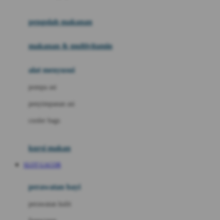
Joie
pengolah makanan
Joolz
Jujube
makanan & multivitamin
K
alat menyusui
Kiddycuts
pompa asi
Kumon
penyimpanan asi
L
cooler bags
Leapfrog
kursi makan
Leclerc
SLOT GACOR
Lee Vierra
Lillebaby
perawatan bayi
Little Bird Told Me
perawatan kulit
Little Miss Janis