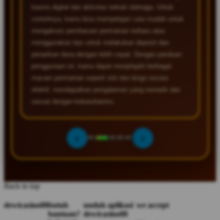
menawarkan panduan tentang cara mudah mengelola
akun, seperti beralih cepat antara kategori permainan
atau memeriksa riwayat aktivitas secara teratur.
Jangan lupa, akses update terbaru untuk menikmati
permainan baru dan fitur-fitur menarik!
‹
›
Back to top
dewicasino88
butuh
unduh aplikasi
we accept
bantuan?
dewicasino88
hubungi
kami
dewicasino88
SLOT
Direktorat Jenderal
hubungi
ikuti kami di
dewicasino88