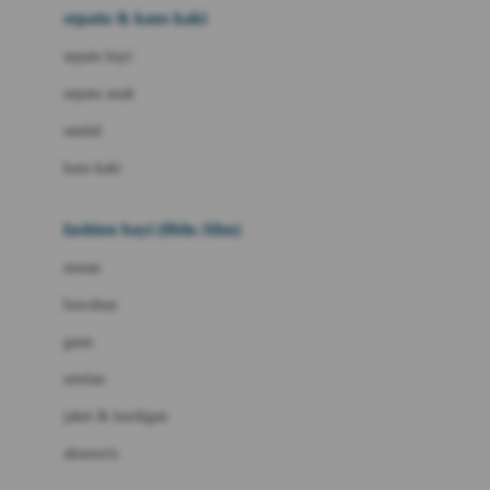
Beauty Barn
sepatu & kaus kaki
Bio Oil
sepatu bayi
Biolane
sepatu anak
Bite Fighters
sandal
Bizzi Growin
kaus kaki
Blackmores
fashion bayi (0bln-3thn)
Blooming Marvellous
atasan
Bonnels
bawahan
Bravado
gaun
Bruder
setelan
Brush Baby
jaket & kardigan
Buds Organics
aksesoris
Bugaboo