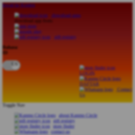
lewati ke Konten
download apps
download app from:
gift registry
Bahasa
ID
LOGIN
DAFTAR
Contact
Us
Toggle Nav
about Kanmo Circle
gift registry
store finder
contact us