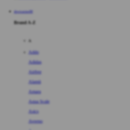
dewicasino88
Brand A-Z
A
Addo
Adidas
Airfree
Alamii
Amara
Aqua Scale
Asics
Aveeno