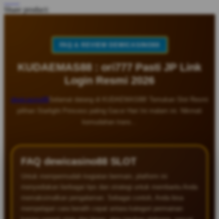
Share product:
FAQ & REVIEW DEWICASINO88
KUDAEMAS88 : ori777 Pasti JP Link
Login Resmi 2026
dewicasino88
Selamat datang di KUDAEMAS88! Temukan Slot Resmi
pilihan Starlight Princess paling Gacor Hari Ini malam ini. Nikmati
kemudahan trans...
FAQ dewicasino88 SLOT
Untuk mempermudah kegiatan bermain, platform ini
menyediakan berbagai tips dan strategi untuk membantu Anda
memaksimalkan pengalaman. Sebagai contoh, Anda bisa
mempelajari cara beralih cepat antara kategori permainan