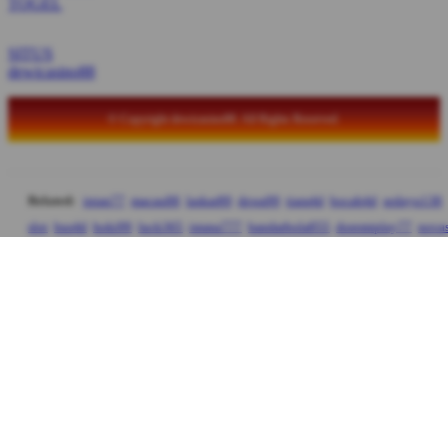
© Copyright dewicasino88. All Rights Reserved.
Related:
intan77
macau88
laskar89
dewa99
tiara4d
bocah4d
sedayu138
slot
bus4d
hoki99
luck365
istana777
bandarbola855
doremiplay77
nova