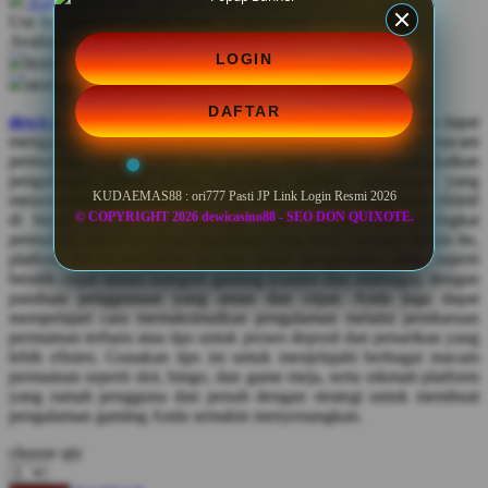
Earn
1.000.000
-
100.000.000
Bonus
Use Installment Options from
.
Laarn more
Q
Available for :
LOGIN
home delivery
QV Baby
store pickup
DAFTAR
dewicasino88
Setelah Anda mendaftar sebagai anggota, Anda dapat
R
menggunakan tips yang tersedia untuk menavigasi berbagai macam
permainan, seperti slot dan games meja, untuk meningkatkan
Real Shades
pengalaman online Anda. Misalnya, pilihlah permainan yang
KUDAEMAS88 : ori777 Pasti JP Link Login Resmi 2026
menawarkan poin tinggi atau coba strategi untuk penggunaan efektif
Red Castle
© COPYRIGHT 2026 dewicasino88 - SEO DON QUIXOTE.
di bingo dan taruhan olahraga, seperti menganalisis peringkat
permainan untuk membuat keputusan yang lebih hati-hati. Selain itu,
Ribbon Madness
platform ini menyediakan ten tips untuk pengelolaan akun, seperti
beralih cepat antara kategori gaming (casino dan olahraga), dengan
S
panduan penggunaan yang aman dan cepat. Anda juga dapat
mempelajari cara memaksimalkan pengalaman melalui pembaruan
Sebamed
permainan terbaru atau tips untuk proses deposit dan penarikan yang
lebih efisien. Gunakan tips ini untuk menjelajahi berbagai macam
Silver Cross
permainan seperti slot, bingo, dan game meja, serta nikmati platform
yang ramah pengguna dan penuh dengan strategi untuk membuat
Simply Idea
pengalaman gaming Anda semakin menyenangkan.
Skip Hop
choose qty
Spectra