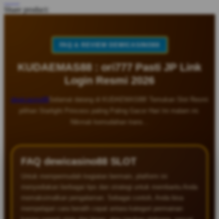
Share product:
FAQ & REVIEW DEWICASINO88
KUDAEMAS88 : ori777 Pasti JP Link
Login Resmi 2026
dewicasino88
Selamat datang di KUDAEMAS88! Temukan Slot Resmi
pilihan Starlight Princess paling Paling Gacor Hari Ini malam ini.
Nikmati kemudahan trans...
FAQ dewicasino88 SLOT
Untuk mempermudah kegiatan bermain, platform ini
menyediakan berbagai tips dan strategi untuk membantu Anda
memaksimalkan pengalaman. Sebagai contoh, Anda bisa
mempelajari cara beralih cepat antara kategori permainan