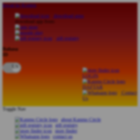
lewati ke Konten
download apps
download app from:
gift registry
Bahasa
ID
LOGIN
DAFTAR
Contact
Us
Toggle Nav
about Kanmo Circle
gift registry
store finder
contact us