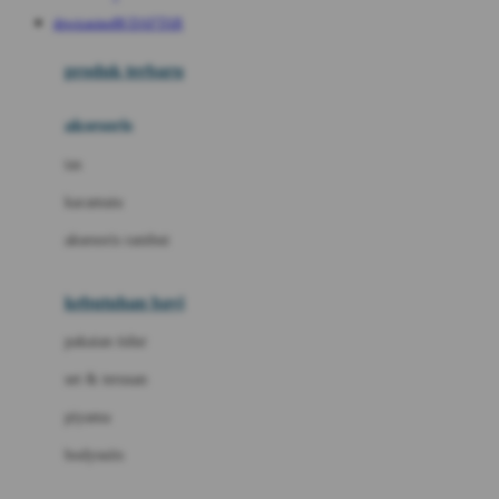
Awan
dewicasino88 DAFTAR
Azetabio
produk terbaru
B
aksesoris
Baabaasheepz
tas
Babiators
kacamata
Baby Dove
aksesoris rambut
Baby Jogger
Baby Rovega
kebutuhan bayi
Babybee
pakaian tidur
Banana Boat
set & terusan
Banz
piyama
Barbie
bodysuits
Beaba