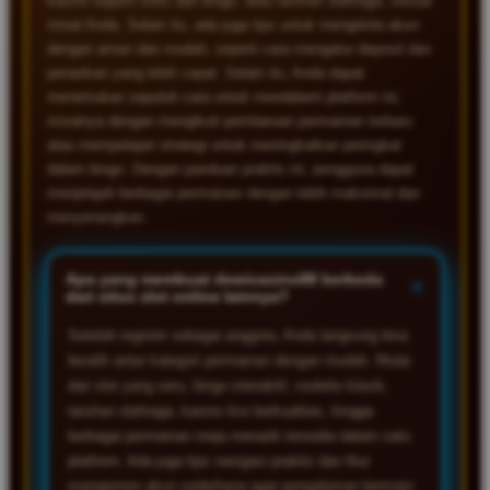
kasino seperti slots dan bingo, atau taruhan olahraga, sesuai
minat Anda. Selain itu, ada juga tips untuk mengelola akun
dengan aman dan mudah, seperti cara mengatur deposit dan
penarikan yang lebih cepat. Selain itu, Anda dapat
menemukan sepuluh cara untuk mendalami platform ini,
misalnya dengan mengikuti pembaruan permainan terbaru
atau mempelajari strategi untuk meningkatkan peringkat
dalam bingo. Dengan panduan praktis ini, pengguna dapat
menjelajah berbagai permainan dengan lebih maksimal dan
menyenangkan.
Apa yang membuat dewicasino88 berbeda
+
dari situs slot online lainnya?
Setelah register sebagai anggota, Anda langsung bisa
beralih antar kategori permainan dengan mudah. Mulai
dari slot yang seru, bingo interaktif, roulette klasik,
taruhan olahraga, kasino live berkualitas, hingga
berbagai permainan meja menarik tersedia dalam satu
platform. Ada juga tips navigasi praktis dan fitur
manajemen akun sederhana agar pengalaman bermain