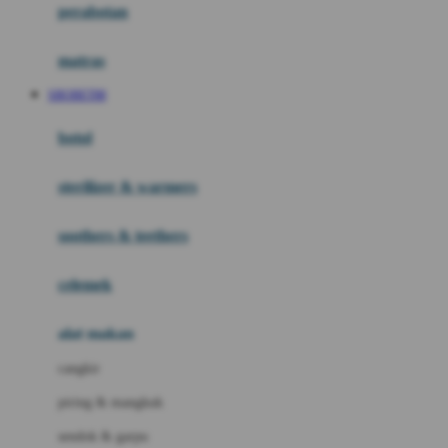
perabotan
Happy Tummy
Hauck
matras
Havaianas
SBOBET88
Hegen
botol
Hot Wheels
sterilizer & warmers
Hybrid
soothers & teethers
I
Inlacta DHA
celemek
Interlac
alat makan
Ivenet
cangkir
J
piring & mangkuk
Jack N Jill
sendok & garpu