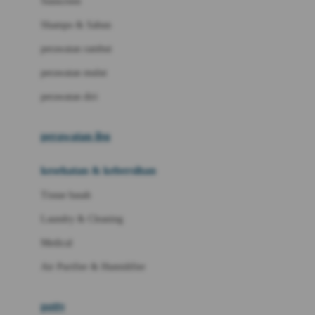
Sunscreen
London Taxi
Shampo & Sabun
Love To Dream
perawatan rambut
perawatan mulut
M
perawatan diri
Magformers
Mama's Choice
perawatan ibu
Mamas&Papas
kesehatan & kebersihan
Mamaway
Tissue basah
Maxi Cosi
Laundry & Cleaning
Megabloks
Medical
Micro
Air Purifier & Humidifier
MiDeer
Mimi & Lula
potty