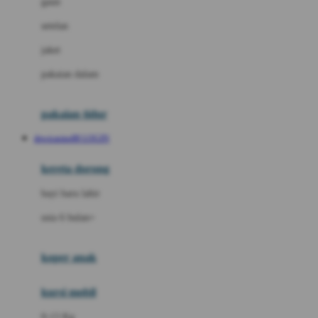
gaun
Dae Organics
setelan
Docare
jaket
Doona
pakaian dalam
Down To Earth
Drew
pakaian tidur
Dr. Brown's
dewicasino88 LOGIN
E
kereta dorong
ELC
bayi baru lahir
Ergobaby
usia 6 bulan+
Expert Care
koper anak
Ezyroller
kursi mobil
F
0-13 Kg