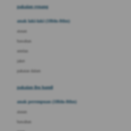
Buggygear
pakaian renang
Bumkins
anak laki-laki (18bln-8thn)
C
atasan
Cetaphil
bawahan
Chicco
setelan
Childlife
jaket
Clevamama
pakaian dalam
Cocolatte
Cottonseeds
pakaian ibu hamil
Cozy N Safe
anak perempuan (18bln-8thn)
Crane
atasan
Cybex
bawahan
D