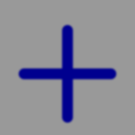
X
Xootz
Y
Yamatoya
Z
Zaxy
Zoggs
0-9
4Moms
59S