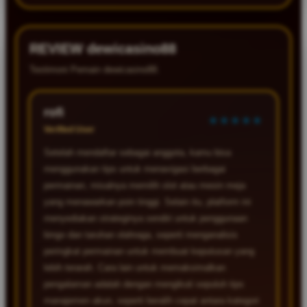
atau melihat promosi terbaru. Platform ini menyediakan
berbagai tips untuk menjelajahi platform. Misalnya,
cepat antara kategori game kasino dan aktivitas terkait
khusus. Selain itu, platform ini juga menyediakan
panduan penggunaan yang aman dan cepat untuk
kamu bisa mencoba strategi baru untuk permainan
olahraga. Anda dapat mengatur akun Anda dengan
pilihan untuk taruhan olahraga, dimana kamu dapat
mengelola akun, beralih antara kategori permainan, dan
bingo atau mempelajari cara menganalisis peringkat
mudah, memeriksa riwayat aktivitas, dan
mengikuti pertandingan favoritmu dan berpartisipasi
REVIEW dewicasino88
melakukan deposit maupun penarikan. Pengguna juga
dalam taruhan olahraga untuk mengambil keputusan
mengoptimalkan pengalaman bermain Anda secara
secara virtual. Untuk pengalaman yang lebih optimal,
bisa mendapatkan bantuan dukungan jika diperlukan.
Testimoni Pemain dewicasino88.
yang lebih tepat. Platform ini juga menyediakan
online. Platform ini juga memberikan informasi terbaru
terdapat tips dan strategi yang bisa kamu gunakan,
informasi tentang cara mengelola poin dan
tentang petunjuk menggunakan fitur-fitur platform dan
seperti mempelajari cara terbaik untuk mengelola
memanfaatkan promosi yang tersedia. Selain itu, kamu
update permainan yang terbaru. Dengan mempelajari
akunmu, mulai dari daftar (register) sebagai anggota
dina
bisa mendapatkan tips untuk navigasi cepat antar
★★★★★
tips dan strategi yang tersedia, Anda dapat
hingga memantau poin atau saldo. Pengguna juga
Verified User
kategori permainan, seperti dari casino ke olahraga atau
memaksimalkan pengalaman bermain dan menjelajahi
dapat dengan mudah beralih antara kategori permainan
sebaliknya. Bagi yang baru bergabung, ada panduan
Setelah mengunduh aplikasi dan mendaftar menjadi
berbagai macam game yang ditawarkan dengan cara
hanya dalam beberapa klik. Jadi, kamu dapat
mengenai cara daftar dan melakukan deposit serta
yang lebih mudah dan menyenangkan.
anggota, kamu bisa memulai petualangan seru di dunia
menikmati platform ini secara efektif dengan mengikuti
withdrawal dengan aman dan efisien. Dengan
online casino ini! Platform ini menyediakan beragam
alur penggunaan serta tips yang diberikan, untuk
mempelajari cara-cara ini, kamu akan lebih mudah
permainan seperti slot, bingo, dan berbagai jenis game
pengalaman bermain online yang menyenangkan dan
menikmati beragam game online seperti slot, table
optimal.
meja. Misalnya, untuk kamu penggemar olahraga,
games, dan sports betting dengan menciptakan
tersedia juga sports-related gaming untuk memuaskan
pengalaman yang menyenangkan dan bermanfaat.
semangatmu. Untuk memaksimalkan pengalaman
bermain, cobalah tips dan strategi yang tersedia, salah
satunya adalah analisa peringkat permainan agar
keputusanmu lebih tepat. Selain itu, platform ini juga