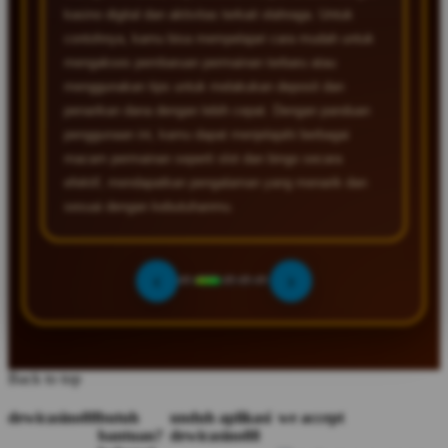
menawarkan panduan tentang cara mudah mengelola
akun, seperti beralih cepat antara kategori permainan
atau memeriksa riwayat aktivitas secara teratur.
Jangan lupa, akses update terbaru untuk menikmati
permainan baru dan fitur-fitur menarik!
‹
›
Back to top
dewicasino88
butuh
unduh aplikasi
we accept
bantuan?
dewicasino88
hubungi
kami
dewicasino88
SLOT
Direktorat Jenderal
hubungi
ikuti kami di
dewicasino88