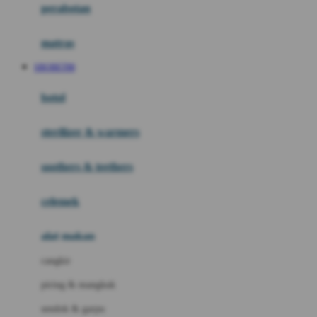
perabotan
Happy Tummy
Hauck
matras
Havaianas
SBOBET88
Hegen
botol
Hot Wheels
sterilizer & warmers
Hybrid
soothers & teethers
I
Inlacta DHA
celemek
Interlac
alat makan
Ivenet
cangkir
J
piring & mangkuk
Jack N Jill
sendok & garpu