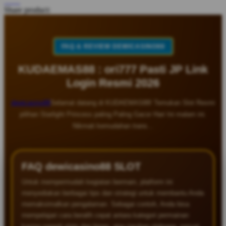
Share product:
FAQ & REVIEW DEWICASINO88
KUDAEMAS88 : ori777 Pasti JP Link
Login Resmi 2026
dewicasino88
Selamat datang di KUDAEMAS88! Temukan Slot Resmi
pilihan Starlight Princess paling Paling Gacor Hari Ini malam ini.
Nikmati kemudahan trans...
FAQ dewicasino88 SLOT
Untuk mempermudah kegiatan bermain, platform ini
menyediakan berbagai tips dan strategi untuk membantu Anda
memaksimalkan pengalaman. Sebagai contoh, Anda bisa
mempelajari cara beralih cepat antara kategori permainan