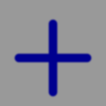
X
Xootz
Y
Yamatoya
Z
Zaxy
Zoggs
0-9
4Moms
59S