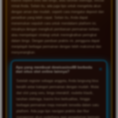
kasino seperti slots dan bingo, atau taruhan olahraga, sesuai
minat Anda. Selain itu, ada juga tips untuk mengelola akun
dengan aman dan mudah, seperti cara mengatur deposit dan
penarikan yang lebih cepat. Selain itu, Anda dapat
menemukan sepuluh cara untuk mendalami platform ini,
misalnya dengan mengikuti pembaruan permainan terbaru
atau mempelajari strategi untuk meningkatkan peringkat
dalam bingo. Dengan panduan praktis ini, pengguna dapat
menjelajah berbagai permainan dengan lebih maksimal dan
menyenangkan.
Apa yang membuat dewicasino88 berbeda
+
dari situs slot online lainnya?
Setelah register sebagai anggota, Anda langsung bisa
beralih antar kategori permainan dengan mudah. Mulai
dari slot yang seru, bingo interaktif, roulette klasik,
taruhan olahraga, kasino live berkualitas, hingga
berbagai permainan meja menarik tersedia dalam satu
platform. Ada juga tips navigasi praktis dan fitur
manajemen akun sederhana agar pengalaman bermain