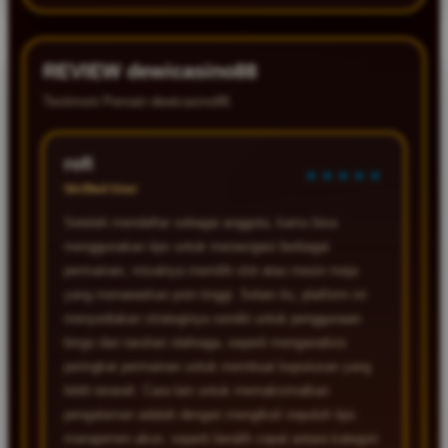
atau melihat promosi terbaru. Platform ini menyediakan
berbagai tips untuk menjelajahi platform. Misalnya,
cepat antara kategori game kasino dan aktivitas terkait
khusus. Selain itu, platform ini juga menyediakan
panduan penggunaan yang aman dan cepat untuk
kamu bisa mencoba strategi baru untuk permainan
olahraga. Anda dapat mengatur akun Anda dengan
pilihan untuk taruhan olahraga, dimana kamu dapat
mengelola akun, beralih antara kategori permainan, dan
bingo atau mempelajari cara menganalisis peringkat
mudah, memeriksa riwayat aktivitas, dan
mengikuti pertandingan favoritmu dan berpartisipasi
REVIEW dewicasino88
melakukan deposit maupun penarikan. Pengguna juga
dalam taruhan olahraga untuk mengambil keputusan
mengoptimalkan pengalaman bermain Anda secara
secara virtual. Untuk pengalaman yang lebih optimal,
bisa mendapatkan bantuan dukungan jika diperlukan.
Testimoni Pemain dewicasino88.
yang lebih tepat. Platform ini juga menyediakan
online. Platform ini juga memberikan informasi terbaru
terdapat tips dan strategi yang bisa kamu gunakan,
informasi tentang cara mengelola poin dan
tentang petunjuk menggunakan fitur-fitur platform dan
seperti mempelajari cara terbaik untuk mengelola
memanfaatkan promosi yang tersedia. Selain itu, kamu
update permainan yang terbaru. Dengan mempelajari
akunmu, mulai dari daftar (register) sebagai anggota
dina
bisa mendapatkan tips untuk navigasi cepat antar
★★★★★
tips dan strategi yang tersedia, Anda dapat
hingga memantau poin atau saldo. Pengguna juga
Verified User
kategori permainan, seperti dari casino ke olahraga atau
memaksimalkan pengalaman bermain dan menjelajahi
dapat dengan mudah beralih antara kategori permainan
sebaliknya. Bagi yang baru bergabung, ada panduan
Setelah mengunduh aplikasi dan mendaftar menjadi
berbagai macam game yang ditawarkan dengan cara
hanya dalam beberapa klik. Jadi, kamu dapat
mengenai cara daftar dan melakukan deposit serta
yang lebih mudah dan menyenangkan.
anggota, kamu bisa memulai petualangan seru di dunia
menikmati platform ini secara efektif dengan mengikuti
withdrawal dengan aman dan efisien. Dengan
online casino ini! Platform ini menyediakan beragam
alur penggunaan serta tips yang diberikan, untuk
mempelajari cara-cara ini, kamu akan lebih mudah
permainan seperti slot, bingo, dan berbagai jenis game
pengalaman bermain online yang menyenangkan dan
menikmati beragam game online seperti slot, table
optimal.
meja. Misalnya, untuk kamu penggemar olahraga,
games, dan sports betting dengan menciptakan
tersedia juga sports-related gaming untuk memuaskan
pengalaman yang menyenangkan dan bermanfaat.
semangatmu. Untuk memaksimalkan pengalaman
bermain, cobalah tips dan strategi yang tersedia, salah
satunya adalah analisa peringkat permainan agar
keputusanmu lebih tepat. Selain itu, platform ini juga