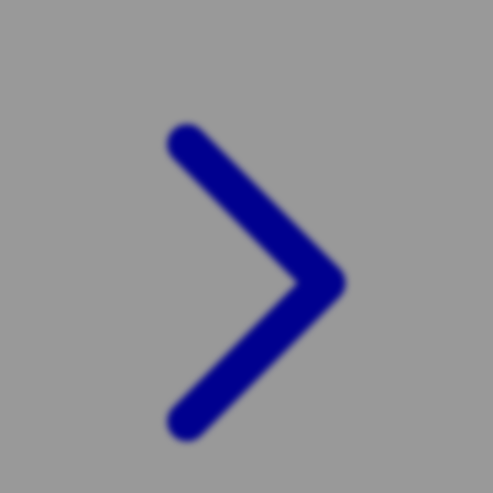
Twistshake
TY Toys
U
V
Veja
Vitaflow
Vtech
W
Waterland
Wellness