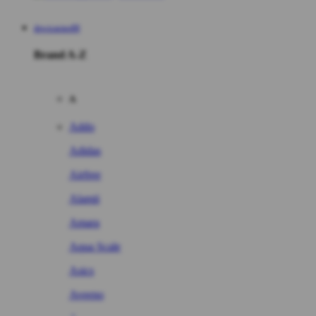
dewicasino88
Brand A-Z
A
Addo
Adidas
Airfree
Alamii
Amara
Aqua Scale
Asics
Aveeno