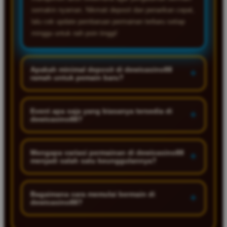
semakin nyaman. Nikmati deposit dan penarikan cepat,
lalu cek update pembaruan permainan terbaru setiap
minggu untuk raih poin tinggi!
Apakah minimal deposit di dewicasino88
+
ramah untuk pemain baru?
Platform ini menyediakan beragam pilihan permainan
online untuk Anda nikmati, mulai dari digital slots dan
Event apa saja yang biasanya tersedia di
+
dewicasino88?
bingo hingga table games dan sports-related gaming.
Sebagai contoh, selain mengakses beragam pilihan
Setelah mendaftar, anggota dapat menggunakan tips
game yang tersedia, Anda juga dapat mempelajari
untuk menavigasi berbagai permainan kasino, slot,
Mengapa variasi permainan di dewicasino88
strategize untuk meningkatkan peluang bermain seperti
+
menjadi salah satu keunggulannya?
bingo, dan taruhan olahraga di platform ini. Misalnya,
menganalisis peringkat permainan untuk membuat
para pemain bisa memilih permainan yang memiliki poin
keputusan lebih hati-hati dalam taruhan olahraga. Cara
Platform ini memungkinkan kamu untuk menjelajahi
tinggi atau strategi seperti menganalisis peringkat
ini dapat membantu Anda lebih menikmati pengalaman
berbagai macam permainan online, seperti slot, bingo,
Bagaimana cara memulai bermain di
permainan dalam kategori olahraga untuk membuat
+
berpartisipasi dalam berbagai macam event olahraga.
dewicasino88?
dan berbagai jenis permainan meja. Misalnya, kamu
keputusan yang lebih hati-hati. Selain itu, pengguna
Selain itu, platform ini menawarkan tips untuk
bisa mencoba slot dengan hadiah-hadiah menarik atau
dapat mengakses tips tentang cara mendaftar gratis
Setelah daftar akun selesai, kamu bisa menggunakan
manajemen akun yang efektif, seperti beralih dengan
menantang dirimu dalam game bingo dengan strategi