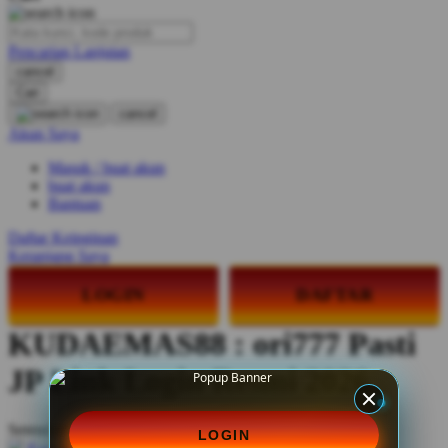
O
Pencarian Lanjutan
Oh Ma Grain
cancel
Okiedog
Cari
cancel
P
Akun Saya
Masuk / buat akun
Peachy
buat akun
Phil & Ted's
Bantuan
Philips Avent
Daftar Keinginan
Keranjang Saya
Pigeon
LOGIN
DAFTAR
Playgro
KUDAEMAS88 : ori777 Pasti
Poled Global
JP Link Login Resmi 2026
Ponycycle
Puma
Serendah
Rp 10.000
LOGIN
Pureats