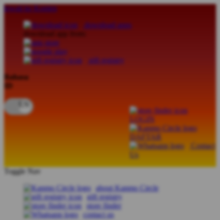
lewati ke Konten
download apps
download app from:
gift registry
Bahasa
ID
LOGIN
DAFTAR
Contact
Us
Toggle Nav
about Kanmo Circle
gift registry
store finder
contact us