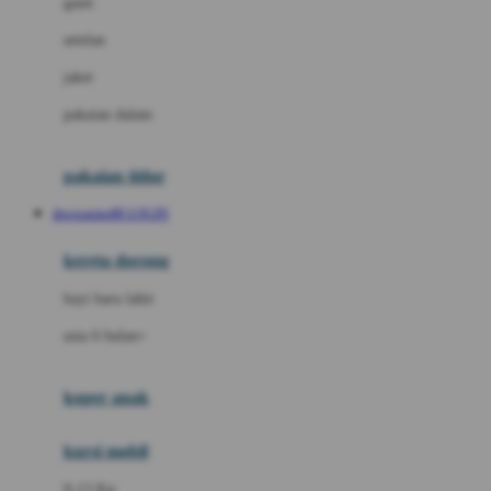
gaun
Dae Organics
setelan
Docare
jaket
Doona
pakaian dalam
Down To Earth
Drew
pakaian tidur
Dr. Brown's
dewicasino88 LOGIN
E
kereta dorong
ELC
bayi baru lahir
Ergobaby
usia 6 bulan+
Expert Care
koper anak
Ezyroller
kursi mobil
F
0-13 Kg