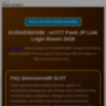
Share product:
FAQ & REVIEW DEWICASINO88
KUDAEMAS88 : ori777 Pasti JP Link
Login Resmi 2026
dewicasino88
Selamat datang di KUDAEMAS88! Temukan Slot Resmi
pilihan Starlight Princess paling Paling Gacor Hari Ini malam ini.
Nikmati kemudahan trans...
FAQ dewicasino88 SLOT
Untuk mempermudah kegiatan bermain, platform ini
menyediakan berbagai tips dan strategi untuk membantu Anda
memaksimalkan pengalaman. Sebagai contoh, Anda bisa
mempelajari cara beralih cepat antara kategori permainan