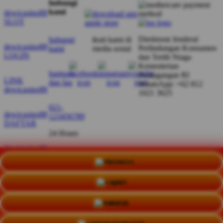
Perlindungan Konsumen
kami
media sosial
LOGIN
dan Tertib Niaga
Kementerian
bantuan
Perdagangan RI
LINK
dan faq
WhatsApp: +62 812
dewicasino88
1021 3625
021-
dewicasino88
123456789
DAFTAR
24 Hours
dewicasino88
LINK
DAFTAR
dewicasino88
PROMO
dewicasino88
TOGEL
LOGIN
SITUS
DAFTAR
dewicasino88