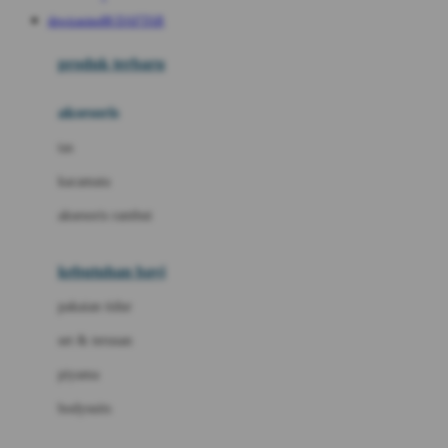
Awan
dewicasino88 DAFTAR
Azetabio
produk terbaru
B
aksesoris
Baabaasheepz
tas
Babiators
kacamata
Baby Dove
aksesoris rambut
Baby Jogger
Baby Rovega
kebutuhan bayi
Babybee
pakaian tidur
Banana Boat
set & terusan
Banz
piyama
Barbie
bodysuits
Beaba