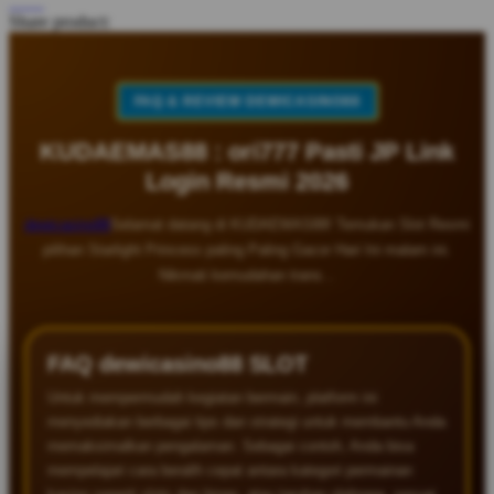
Share product:
FAQ & REVIEW DEWICASINO88
KUDAEMAS88 : ori777 Pasti JP Link
Login Resmi 2026
dewicasino88
Selamat datang di KUDAEMAS88! Temukan Slot Resmi
pilihan Starlight Princess paling Paling Gacor Hari Ini malam ini.
Nikmati kemudahan trans...
FAQ dewicasino88 SLOT
Untuk mempermudah kegiatan bermain, platform ini
menyediakan berbagai tips dan strategi untuk membantu Anda
memaksimalkan pengalaman. Sebagai contoh, Anda bisa
mempelajari cara beralih cepat antara kategori permainan