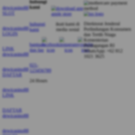
Perlindungan Konsumen
kami
media sosial
LOGIN
dan Tertib Niaga
Kementerian
bantuan
Perdagangan RI
LINK
dan faq
WhatsApp: +62 812
dewicasino88
1021 3625
021-
dewicasino88
123456789
DAFTAR
24 Hours
dewicasino88
LINK
DAFTAR
dewicasino88
dewicasino88
TOGEL
SITUS
dewicasino88