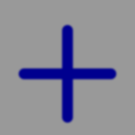
X
Xootz
Y
Yamatoya
Z
Zaxy
Zoggs
0-9
4Moms
59S