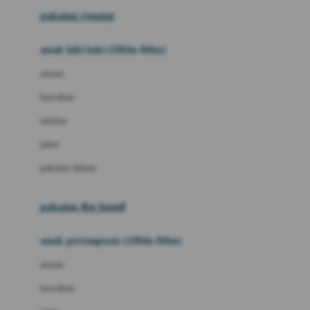
Buggygear
pakaian renang
Bumkins
anak laki-laki (18bln-8thn)
C
atasan
Cetaphil
bawahan
Chicco
setelan
Childlife
jaket
Clevamama
pakaian dalam
Cocolatte
Cottonseeds
pakaian ibu hamil
Cozy N Safe
anak perempuan (18bln-8thn)
Crane
atasan
Cybex
bawahan
D