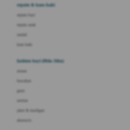
Beauty Barn
sepatu & kaus kaki
Bio Oil
sepatu bayi
Biolane
sepatu anak
Bite Fighters
sandal
Bizzi Growin
kaus kaki
Blackmores
fashion bayi (0bln-3thn)
Blooming Marvellous
atasan
Bonnels
bawahan
Bravado
gaun
Bruder
setelan
Brush Baby
jaket & kardigan
Buds Organics
aksesoris
Bugaboo