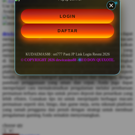
Earn
1.000.000
-
100.000.000
Bonus
Use Installment Options from
.
Laarn more
Q
Available for :
LOGIN
home delivery
QV Baby
store pickup
DAFTAR
dewicasino88
Setelah Anda mendaftar sebagai anggota, Anda dapat
R
menggunakan tips yang tersedia untuk menavigasi berbagai macam
permainan, seperti slot dan games meja, untuk meningkatkan
Real Shades
pengalaman online Anda. Misalnya, pilihlah permainan yang
KUDAEMAS88 : ori777 Pasti JP Link Login Resmi 2026
menawarkan poin tinggi atau coba strategi untuk penggunaan efektif
Red Castle
© COPYRIGHT 2026 dewicasino88 - SEO DON QUIXOTE.
di bingo dan taruhan olahraga, seperti menganalisis peringkat
permainan untuk membuat keputusan yang lebih hati-hati. Selain itu,
Ribbon Madness
platform ini menyediakan ten tips untuk pengelolaan akun, seperti
beralih cepat antara kategori gaming (casino dan olahraga), dengan
S
panduan penggunaan yang aman dan cepat. Anda juga dapat
mempelajari cara memaksimalkan pengalaman melalui pembaruan
Sebamed
permainan terbaru atau tips untuk proses deposit dan penarikan yang
lebih efisien. Gunakan tips ini untuk menjelajahi berbagai macam
Silver Cross
permainan seperti slot, bingo, dan game meja, serta nikmati platform
yang ramah pengguna dan penuh dengan strategi untuk membuat
Simply Idea
pengalaman gaming Anda semakin menyenangkan.
Skip Hop
choose qty
Spectra