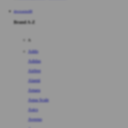
dewicasino88
Brand A-Z
A
Addo
Adidas
Airfree
Alamii
Amara
Aqua Scale
Asics
Aveeno