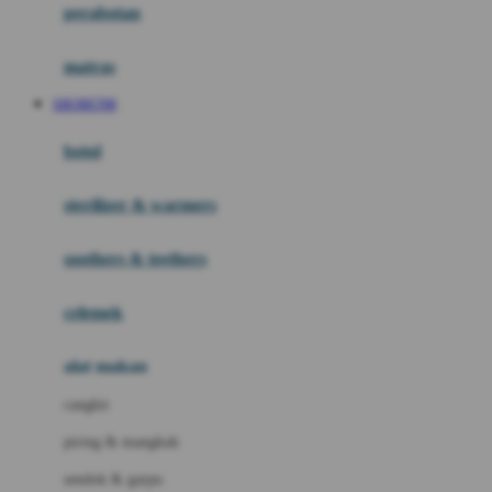
perabotan
Happy Tummy
Hauck
matras
Havaianas
SBOBET88
Hegen
botol
Hot Wheels
sterilizer & warmers
Hybrid
soothers & teethers
I
Inlacta DHA
celemek
Interlac
alat makan
Ivenet
cangkir
J
piring & mangkuk
Jack N Jill
sendok & garpu