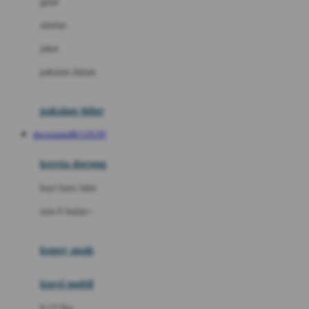
gaun
Dae Organics
setelan
Docare
jaket
Doona
pakaian dalam
Down To Earth
Drew
pakaian tidur
Dr. Brown's
dewicasino88 LOGIN
E
kereta dorong
ELC
bayi baru lahir
Ergobaby
usia 6 bulan+
Expert Care
koper anak
Ezyroller
kursi mobil
F
0-13 Kg