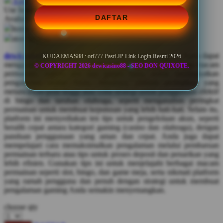
Earn
1.000.000
-
100.000.000
Bonus
Use Installment Options from
.
Laarn more
Q
DAFTAR
Available for :
home delivery
QV Baby
store pickup
dewicasino88
Setelah Anda mendaftar sebagai anggota, Anda dapat
KUDAEMAS88 : ori777 Pasti JP Link Login Resmi 2026
R
menggunakan tips yang tersedia untuk menavigasi berbagai macam
© COPYRIGHT 2026 dewicasino88 - SEO DON QUIXOTE.
permainan, seperti slot dan games meja, untuk meningkatkan
Real Shades
pengalaman online Anda. Misalnya, pilihlah permainan yang
menawarkan poin tinggi atau coba strategi untuk penggunaan efektif
Red Castle
di bingo dan taruhan olahraga, seperti menganalisis peringkat
permainan untuk membuat keputusan yang lebih hati-hati. Selain itu,
Ribbon Madness
platform ini menyediakan ten tips untuk pengelolaan akun, seperti
beralih cepat antara kategori gaming (casino dan olahraga), dengan
S
panduan penggunaan yang aman dan cepat. Anda juga dapat
mempelajari cara memaksimalkan pengalaman melalui pembaruan
Sebamed
permainan terbaru atau tips untuk proses deposit dan penarikan yang
lebih efisien. Gunakan tips ini untuk menjelajahi berbagai macam
Silver Cross
permainan seperti slot, bingo, dan game meja, serta nikmati platform
yang ramah pengguna dan penuh dengan strategi untuk membuat
Simply Idea
pengalaman gaming Anda semakin menyenangkan.
Skip Hop
choose qty
Spectra