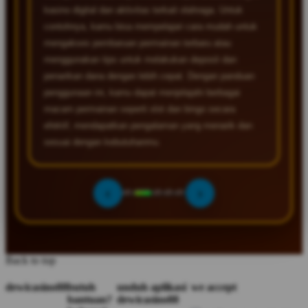
‹
›
Back to top
dewicasino88
butuh
unduh aplikasi
we accept
bantuan?
dewicasino88
hubungi
kami
dewicasino88
SLOT
Direktorat Jenderal
hubungi
ikuti kami di
dewicasino88