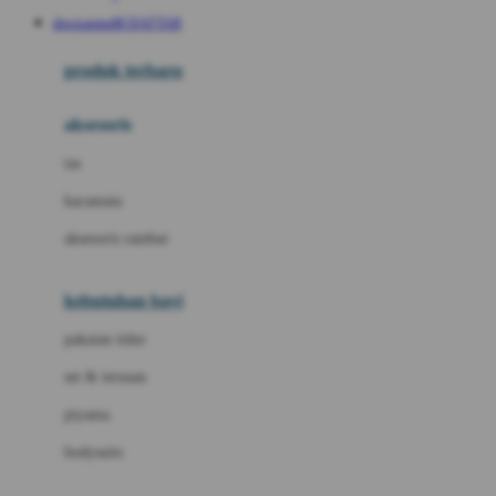
Awan
dewicasino88 DAFTAR
Azetabio
produk terbaru
B
aksesoris
Baabaasheepz
tas
Babiators
kacamata
Baby Dove
aksesoris rambut
Baby Jogger
Baby Rovega
kebutuhan bayi
Babybee
pakaian tidur
Banana Boat
set & terusan
Banz
piyama
Barbie
bodysuits
Beaba