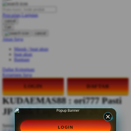
O
Pencarian Lanjutan
Oh Ma Grain
cancel
Okiedog
Cari
cancel
P
Akun Saya
Masuk / buat akun
Peachy
buat akun
Phil & Ted's
Bantuan
Philips Avent
Daftar Keinginan
Keranjang Saya
Pigeon
LOGIN
DAFTAR
Playgro
KUDAEMAS88 : ori777 Pasti
Poled Global
JP Link Login Resmi 2026
Ponycycle
Puma
Serendah
Rp 10.000
LOGIN
Pureats