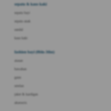
Beauty Barn
sepatu & kaus kaki
Bio Oil
sepatu bayi
Biolane
sepatu anak
Bite Fighters
sandal
Bizzi Growin
kaus kaki
Blackmores
fashion bayi (0bln-3thn)
Blooming Marvellous
atasan
Bonnels
bawahan
Bravado
gaun
Bruder
setelan
Brush Baby
jaket & kardigan
Buds Organics
aksesoris
Bugaboo