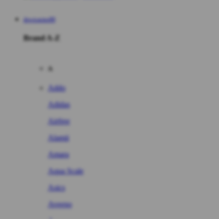
dewicasino88
Brand A-Z
A
Addo
Adidas
Airfree
Alamii
Amara
Aqua Scale
Asics
Aveeno