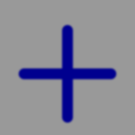
X
Xootz
Y
Yamatoya
Z
Zaxy
Zoggs
0-9
4Moms
59S