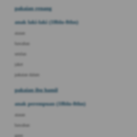
pakaian renang
anak laki-laki (18bln-8thn)
atasan
bawahan
setelan
jaket
pakaian dalam
pakaian ibu hamil
anak perempuan (18bln-8thn)
atasan
bawahan
gaun