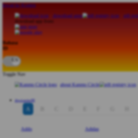
lewati ke Konten
download apps
gift reg
download app from:
Bahasa
ID
Toggle Nav
about Kanmo Circle
dewicasino88
A
B
C
D
E
F
G
H
Addo
Adidas