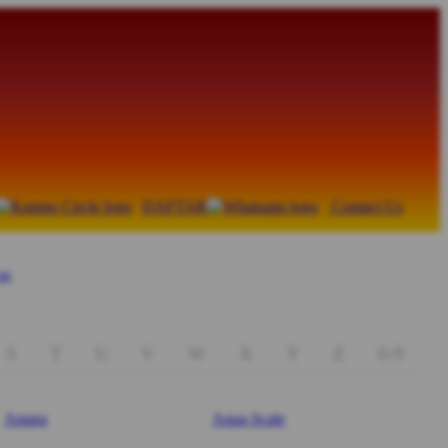
DAFTAR
Contact Us
us
S
T
U
V
W
X
Y
Z
0-9
Amara
Aqua Scale