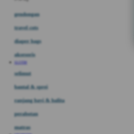
gendongan
travel cots
diaper bags
aksesoris
SLOT88
selimut
bantal & sprei
ranjang bayi & balita
perabotan
matras