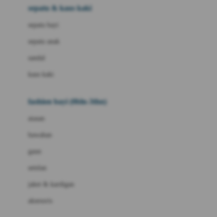
Beauty Barn
sepatu & kaus kaki
Bio Oil
sepatu bayi
Biolane
sepatu anak
Bite Fighters
sandal
Bizzi Growin
kaus kaki
Blackmores
fashion bayi (0bln-3thn)
Blooming Marvellous
atasan
Bonnels
bawahan
Bravado
gaun
Bruder
setelan
Brush Baby
jaket & kardigan
Buds Organics
aksesoris
Bugaboo