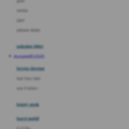
gaun
Dae Organics
setelan
Docare
jaket
Doona
pakaian dalam
Down To Earth
Drew
pakaian tidur
Dr. Brown's
dewicasino88 LOGIN
E
kereta dorong
ELC
bayi baru lahir
Ergobaby
usia 6 bulan+
Expert Care
koper anak
Ezyroller
kursi mobil
F
0-13 Kg