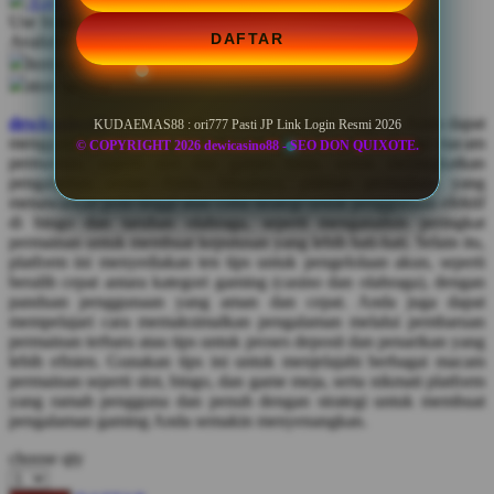
Earn
1.000.000
-
100.000.000
Bonus
Use Installment Options from
.
Laarn more
Q
DAFTAR
Available for :
home delivery
QV Baby
store pickup
dewicasino88
Setelah Anda mendaftar sebagai anggota, Anda dapat
KUDAEMAS88 : ori777 Pasti JP Link Login Resmi 2026
R
menggunakan tips yang tersedia untuk menavigasi berbagai macam
© COPYRIGHT 2026 dewicasino88 - SEO DON QUIXOTE.
permainan, seperti slot dan games meja, untuk meningkatkan
Real Shades
pengalaman online Anda. Misalnya, pilihlah permainan yang
menawarkan poin tinggi atau coba strategi untuk penggunaan efektif
Red Castle
di bingo dan taruhan olahraga, seperti menganalisis peringkat
permainan untuk membuat keputusan yang lebih hati-hati. Selain itu,
Ribbon Madness
platform ini menyediakan ten tips untuk pengelolaan akun, seperti
beralih cepat antara kategori gaming (casino dan olahraga), dengan
S
panduan penggunaan yang aman dan cepat. Anda juga dapat
mempelajari cara memaksimalkan pengalaman melalui pembaruan
Sebamed
permainan terbaru atau tips untuk proses deposit dan penarikan yang
lebih efisien. Gunakan tips ini untuk menjelajahi berbagai macam
Silver Cross
permainan seperti slot, bingo, dan game meja, serta nikmati platform
yang ramah pengguna dan penuh dengan strategi untuk membuat
Simply Idea
pengalaman gaming Anda semakin menyenangkan.
Skip Hop
choose qty
Spectra