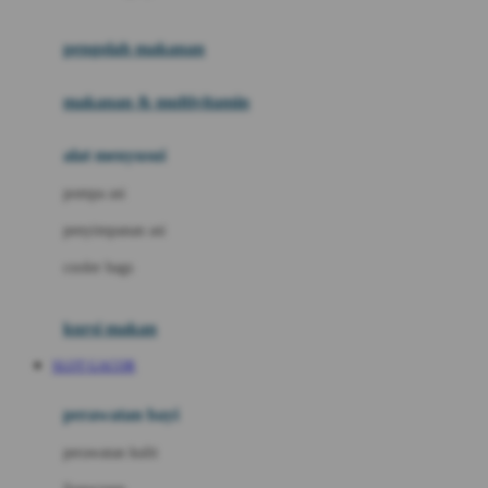
Joie
pengolah makanan
Joolz
Jujube
makanan & multivitamin
K
alat menyusui
Kiddycuts
pompa asi
Kumon
penyimpanan asi
L
cooler bags
Leapfrog
kursi makan
Leclerc
SLOT GACOR
Lee Vierra
Lillebaby
perawatan bayi
Little Bird Told Me
perawatan kulit
Little Miss Janis