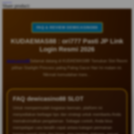
Share product:
FAQ & REVIEW DEWICASINO88
KUDAEMAS88 : ori777 Pasti JP Link
Login Resmi 2026
dewicasino88
Selamat datang di KUDAEMAS88! Temukan Slot Resmi
pilihan Starlight Princess paling Paling Gacor Hari Ini malam ini.
Nikmati kemudahan trans...
FAQ dewicasino88 SLOT
Untuk mempermudah kegiatan bermain, platform ini
menyediakan berbagai tips dan strategi untuk membantu Anda
memaksimalkan pengalaman. Sebagai contoh, Anda bisa
mempelajari cara beralih cepat antara kategori permainan