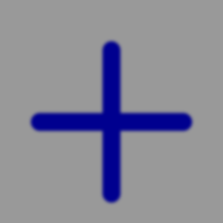
X
Xootz
Y
Yamatoya
Z
Zaxy
Zoggs
0-9
4Moms
59S