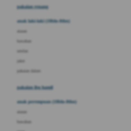
Buggygear
pakaian renang
Bumkins
anak laki-laki (18bln-8thn)
C
atasan
Cetaphil
bawahan
Chicco
setelan
Childlife
jaket
Clevamama
pakaian dalam
Cocolatte
Cottonseeds
pakaian ibu hamil
Cozy N Safe
anak perempuan (18bln-8thn)
Crane
atasan
Cybex
bawahan
D