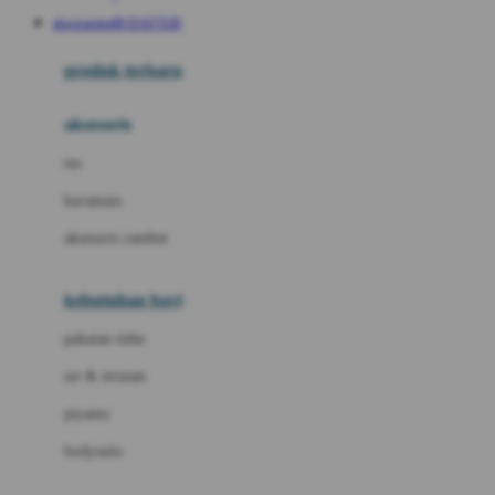
Awan
dewicasino88 DAFTAR
Azetabio
produk terbaru
B
aksesoris
Baabaasheepz
tas
Babiators
kacamata
Baby Dove
aksesoris rambut
Baby Jogger
Baby Rovega
kebutuhan bayi
Babybee
pakaian tidur
Banana Boat
set & terusan
Banz
piyama
Barbie
bodysuits
Beaba