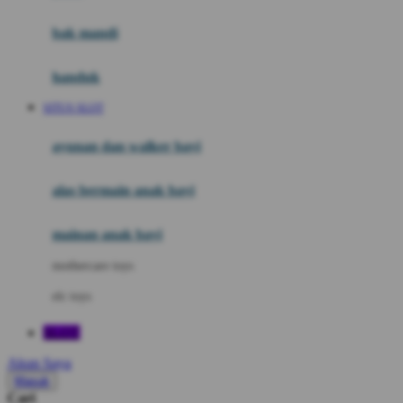
Mini Monkey
Moby
bak mandi
Momami
handuk
Mothercare
SITUS SLOT
Mustela
ayunan dan walker bayi
My Buddy Tag
My K
alas bermain anak bayi
N
mainan anak bayi
Naif
mothercare toys
Nike
elc toys
Nordic Natural
SLOT
Nuby
Akun Saya
Nuna
Masuk
Cari