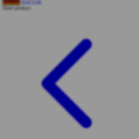
DAFTAR
LOGIN
Squishmallows
Share product:
Starbooks
Stick-O
Stokke
Sudocrem
Sumimo
Sunnylife
Sun-Staches
Swimava
T
Tommee Tippee
Trunki
Tutti Bambini