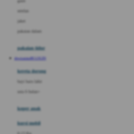
gaun
Dae Organics
setelan
Docare
jaket
Doona
pakaian dalam
Down To Earth
Drew
pakaian tidur
Dr. Brown's
dewicasino88 LOGIN
E
kereta dorong
ELC
bayi baru lahir
Ergobaby
usia 6 bulan+
Expert Care
koper anak
Ezyroller
kursi mobil
F
0-13 Kg