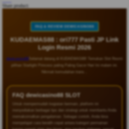
Share product:
FAQ & REVIEW DEWICASINO88
KUDAEMAS88 : ori777 Pasti JP Link
Login Resmi 2026
dewicasino88
Selamat datang di KUDAEMAS88! Temukan Slot Resmi
pilihan Starlight Princess paling Paling Gacor Hari Ini malam ini.
Nikmati kemudahan trans...
FAQ dewicasino88 SLOT
Untuk mempermudah kegiatan bermain, platform ini
menyediakan berbagai tips dan strategi untuk membantu Anda
memaksimalkan pengalaman. Sebagai contoh, Anda bisa
mempelajari cara beralih cepat antara kategori permainan