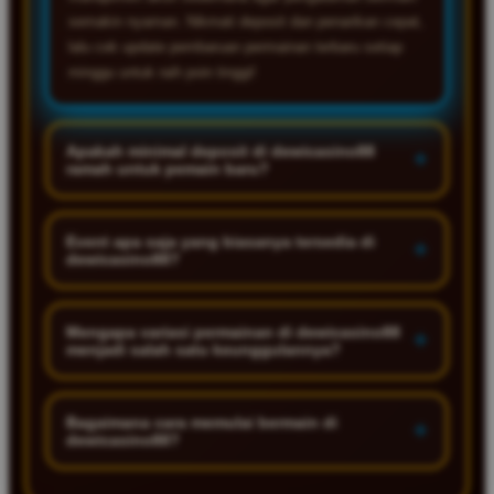
semakin nyaman. Nikmati deposit dan penarikan cepat,
lalu cek update pembaruan permainan terbaru setiap
minggu untuk raih poin tinggi!
Apakah minimal deposit di dewicasino88
+
ramah untuk pemain baru?
Platform ini menyediakan beragam pilihan permainan
online untuk Anda nikmati, mulai dari digital slots dan
Event apa saja yang biasanya tersedia di
+
dewicasino88?
bingo hingga table games dan sports-related gaming.
Sebagai contoh, selain mengakses beragam pilihan
Setelah mendaftar, anggota dapat menggunakan tips
game yang tersedia, Anda juga dapat mempelajari
untuk menavigasi berbagai permainan kasino, slot,
Mengapa variasi permainan di dewicasino88
strategize untuk meningkatkan peluang bermain seperti
+
menjadi salah satu keunggulannya?
bingo, dan taruhan olahraga di platform ini. Misalnya,
menganalisis peringkat permainan untuk membuat
para pemain bisa memilih permainan yang memiliki poin
keputusan lebih hati-hati dalam taruhan olahraga. Cara
Platform ini memungkinkan kamu untuk menjelajahi
tinggi atau strategi seperti menganalisis peringkat
ini dapat membantu Anda lebih menikmati pengalaman
berbagai macam permainan online, seperti slot, bingo,
Bagaimana cara memulai bermain di
permainan dalam kategori olahraga untuk membuat
+
berpartisipasi dalam berbagai macam event olahraga.
dewicasino88?
dan berbagai jenis permainan meja. Misalnya, kamu
keputusan yang lebih hati-hati. Selain itu, pengguna
Selain itu, platform ini menawarkan tips untuk
bisa mencoba slot dengan hadiah-hadiah menarik atau
dapat mengakses tips tentang cara mendaftar gratis
Setelah daftar akun selesai, kamu bisa menggunakan
manajemen akun yang efektif, seperti beralih dengan
menantang dirimu dalam game bingo dengan strategi