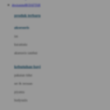
Awan
dewicasino88 DAFTAR
Azetabio
produk terbaru
B
aksesoris
Baabaasheepz
tas
Babiators
kacamata
Baby Dove
aksesoris rambut
Baby Jogger
Baby Rovega
kebutuhan bayi
Babybee
pakaian tidur
Banana Boat
set & terusan
Banz
piyama
Barbie
bodysuits
Beaba