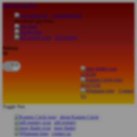
lewati ke Konten
download apps
download app from:
gift registry
Bahasa
ID
LOGIN
DAFTAR
Contact
Us
Toggle Nav
about Kanmo Circle
gift registry
store finder
contact us