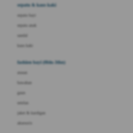
Beauty Barn
sepatu & kaus kaki
Bio Oil
sepatu bayi
Biolane
sepatu anak
Bite Fighters
sandal
Bizzi Growin
kaus kaki
Blackmores
fashion bayi (0bln-3thn)
Blooming Marvellous
atasan
Bonnels
bawahan
Bravado
gaun
Bruder
setelan
Brush Baby
jaket & kardigan
Buds Organics
aksesoris
Bugaboo