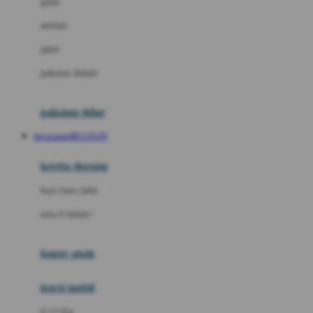
gaun
Dae Organics
setelan
Docare
jaket
Doona
pakaian dalam
Down To Earth
Drew
pakaian tidur
Dr. Brown's
dewicasino88 LOGIN
E
kereta dorong
ELC
bayi baru lahir
Ergobaby
usia 6 bulan+
Expert Care
koper anak
Ezyroller
kursi mobil
F
0-13 Kg