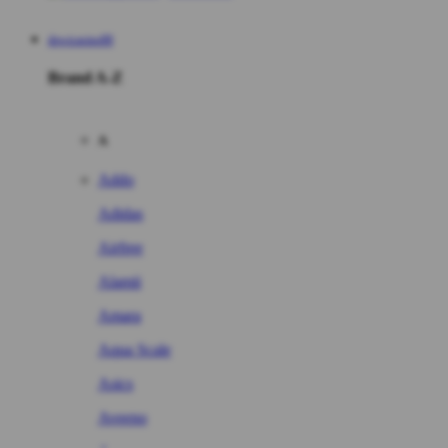
dewicasino88
Brand A-Z
A
Addo
Adidas
Airfree
Alamii
Amara
Aqua Scale
Asics
Aveeno