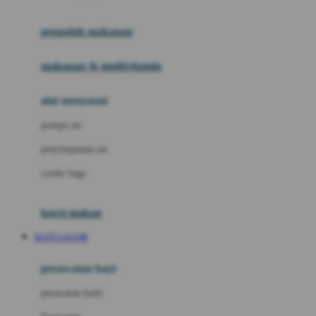
Joie
pengolah makanan
Joolz
Jujube
makanan & multivitamin
K
alat menyusui
Kiddycuts
pompa asi
Kumon
penyimpanan asi
L
cooler bags
Leapfrog
kursi makan
Leclerc
SLOT GACOR
Lee Vierra
Lillebaby
perawatan bayi
Little Bird Told Me
perawatan kulit
Little Miss Janis