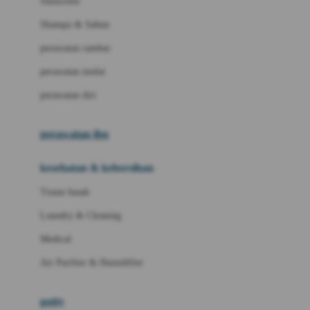
Sunscreen
London Taxi
Shampo & Sabun
Love To Dream
perawatan rambut
perawatan mulut
M
perawatan diri
Magformers
Mama's Choice
perawatan ibu
Mamas&Papas
kesehatan & kebersihan
Mamaway
Tissue basah
Maxi Cosi
Laundry & Cleaning
Megabloks
Medical
Micro
Air Purifier & Humidifier
MiDeer
Mimi & Lula
potty