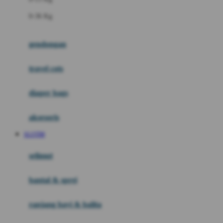
Felt So Sweet
0-36 Kg
Fisher Price
Flipper
gendongan
Friends Of Sally
travel cots
G
diaper bags
Gb
Geko
aksesoris
Graco
SLOT88
Gund
selimut
H
bantal & sprei
Habbie
Haenim
ranjang bayi & balita
Happy Horse