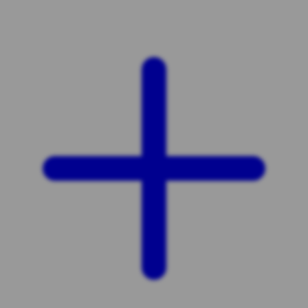
X
Xootz
Y
Yamatoya
Z
Zaxy
Zoggs
0-9
4Moms
59S