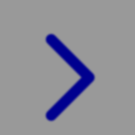
Twistshake
TY Toys
U
V
Veja
Vitaflow
Vtech
W
Waterland
Wellness