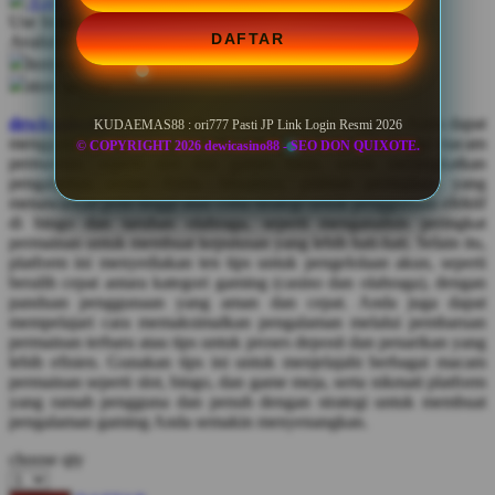
Earn
1.000.000
-
100.000.000
Bonus
Use Installment Options from
.
Laarn more
Q
DAFTAR
Available for :
home delivery
QV Baby
store pickup
dewicasino88
Setelah Anda mendaftar sebagai anggota, Anda dapat
KUDAEMAS88 : ori777 Pasti JP Link Login Resmi 2026
R
menggunakan tips yang tersedia untuk menavigasi berbagai macam
© COPYRIGHT 2026 dewicasino88 - SEO DON QUIXOTE.
permainan, seperti slot dan games meja, untuk meningkatkan
Real Shades
pengalaman online Anda. Misalnya, pilihlah permainan yang
menawarkan poin tinggi atau coba strategi untuk penggunaan efektif
Red Castle
di bingo dan taruhan olahraga, seperti menganalisis peringkat
permainan untuk membuat keputusan yang lebih hati-hati. Selain itu,
Ribbon Madness
platform ini menyediakan ten tips untuk pengelolaan akun, seperti
beralih cepat antara kategori gaming (casino dan olahraga), dengan
S
panduan penggunaan yang aman dan cepat. Anda juga dapat
mempelajari cara memaksimalkan pengalaman melalui pembaruan
Sebamed
permainan terbaru atau tips untuk proses deposit dan penarikan yang
lebih efisien. Gunakan tips ini untuk menjelajahi berbagai macam
Silver Cross
permainan seperti slot, bingo, dan game meja, serta nikmati platform
yang ramah pengguna dan penuh dengan strategi untuk membuat
Simply Idea
pengalaman gaming Anda semakin menyenangkan.
Skip Hop
choose qty
Spectra