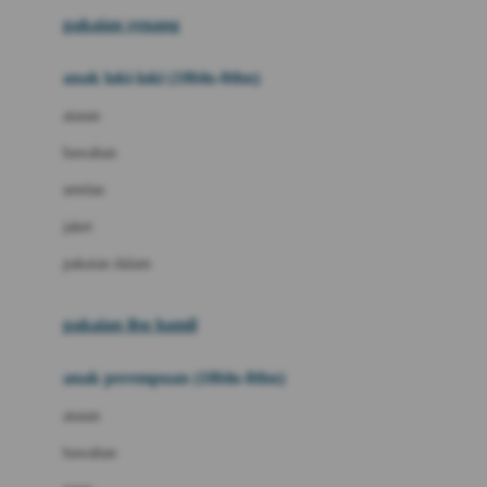
Buggygear
pakaian renang
Bumkins
anak laki-laki (18bln-8thn)
C
atasan
Cetaphil
bawahan
Chicco
setelan
Childlife
jaket
Clevamama
pakaian dalam
Cocolatte
Cottonseeds
pakaian ibu hamil
Cozy N Safe
anak perempuan (18bln-8thn)
Crane
atasan
Cybex
bawahan
D