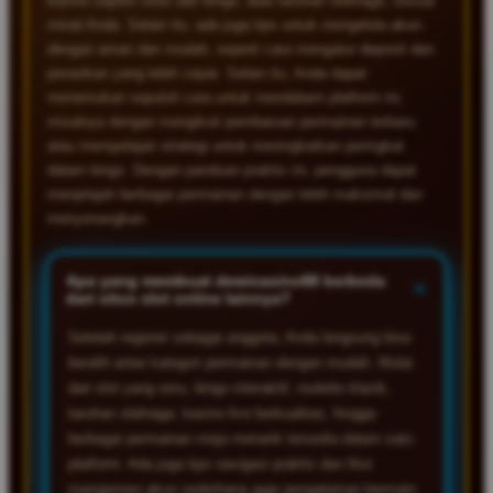
kasino seperti slots dan bingo, atau taruhan olahraga, sesuai
minat Anda. Selain itu, ada juga tips untuk mengelola akun
dengan aman dan mudah, seperti cara mengatur deposit dan
penarikan yang lebih cepat. Selain itu, Anda dapat
menemukan sepuluh cara untuk mendalami platform ini,
misalnya dengan mengikuti pembaruan permainan terbaru
atau mempelajari strategi untuk meningkatkan peringkat
dalam bingo. Dengan panduan praktis ini, pengguna dapat
menjelajah berbagai permainan dengan lebih maksimal dan
menyenangkan.
Apa yang membuat dewicasino88 berbeda
+
dari situs slot online lainnya?
Setelah register sebagai anggota, Anda langsung bisa
beralih antar kategori permainan dengan mudah. Mulai
dari slot yang seru, bingo interaktif, roulette klasik,
taruhan olahraga, kasino live berkualitas, hingga
berbagai permainan meja menarik tersedia dalam satu
platform. Ada juga tips navigasi praktis dan fitur
manajemen akun sederhana agar pengalaman bermain