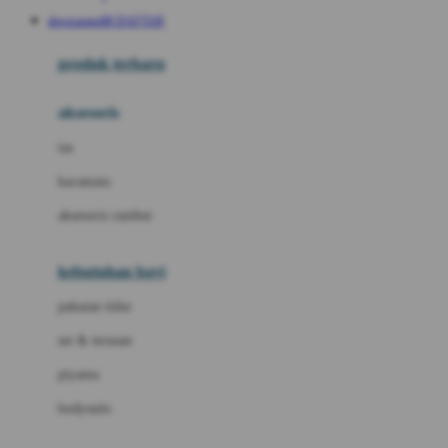
Awan
dewicasino88 DAFTAR
Azetabio
produk terbaru
B
aksesoris
Baabaasheepz
tas
Babiators
kacamata
Baby Dove
aksesoris rambut
Baby Jogger
Baby Rovega
kebutuhan bayi
Babybee
pakaian tidur
Banana Boat
set & terusan
Banz
piyama
Barbie
bodysuits
Beaba