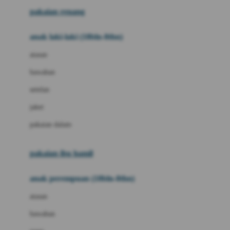
Buggygear
pakaian renang
Bumkins
anak laki-laki (18bln-8thn)
C
atasan
Cetaphil
bawahan
Chicco
setelan
Childlife
jaket
Clevamama
pakaian dalam
Cocolatte
Cottonseeds
pakaian ibu hamil
Cozy N Safe
anak perempuan (18bln-8thn)
Crane
atasan
Cybex
bawahan
D