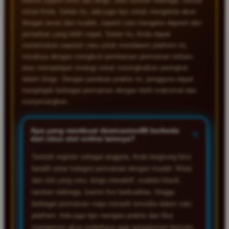
kasino seperti slots dan bingo, atau taruhan olahraga, sesuai
minat Anda. Selain itu, ada juga tips untuk mengelola akun
dengan aman dan mudah, seperti cara mengatur deposit dan
penarikan yang lebih cepat. Selain itu, Anda dapat
menemukan sepuluh cara untuk mendalami platform ini,
misalnya dengan mengikuti pembaruan permainan terbaru
atau mempelajari strategi untuk meningkatkan peringkat
dalam bingo. Dengan panduan praktis ini, pengguna dapat
menjelajah berbagai permainan dengan lebih maksimal dan
menyenangkan.
Apa yang membuat dewicasino88 berbeda
+
dari situs slot online lainnya?
Setelah register sebagai anggota, Anda langsung bisa
beralih antar kategori permainan dengan mudah. Mulai
dari slot yang seru, bingo interaktif, roulette klasik,
taruhan olahraga, kasino live berkualitas, hingga
berbagai permainan meja menarik tersedia dalam satu
platform. Ada juga tips navigasi praktis dan fitur
manajemen akun sederhana agar pengalaman bermain