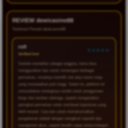
atau melihat promosi terbaru. Platform ini menyediakan
berbagai tips untuk menjelajahi platform. Misalnya,
cepat antara kategori game kasino dan aktivitas terkait
khusus. Selain itu, platform ini juga menyediakan
panduan penggunaan yang aman dan cepat untuk
kamu bisa mencoba strategi baru untuk permainan
olahraga. Anda dapat mengatur akun Anda dengan
pilihan untuk taruhan olahraga, dimana kamu dapat
mengelola akun, beralih antara kategori permainan, dan
bingo atau mempelajari cara menganalisis peringkat
mudah, memeriksa riwayat aktivitas, dan
mengikuti pertandingan favoritmu dan berpartisipasi
REVIEW dewicasino88
melakukan deposit maupun penarikan. Pengguna juga
dalam taruhan olahraga untuk mengambil keputusan
mengoptimalkan pengalaman bermain Anda secara
secara virtual. Untuk pengalaman yang lebih optimal,
bisa mendapatkan bantuan dukungan jika diperlukan.
Testimoni Pemain dewicasino88.
yang lebih tepat. Platform ini juga menyediakan
online. Platform ini juga memberikan informasi terbaru
terdapat tips dan strategi yang bisa kamu gunakan,
informasi tentang cara mengelola poin dan
tentang petunjuk menggunakan fitur-fitur platform dan
seperti mempelajari cara terbaik untuk mengelola
memanfaatkan promosi yang tersedia. Selain itu, kamu
update permainan yang terbaru. Dengan mempelajari
akunmu, mulai dari daftar (register) sebagai anggota
dina
bisa mendapatkan tips untuk navigasi cepat antar
tips dan strategi yang tersedia, Anda dapat
hingga memantau poin atau saldo. Pengguna juga
kategori permainan, seperti dari casino ke olahraga atau
Verified User
memaksimalkan pengalaman bermain dan menjelajahi
dapat dengan mudah beralih antara kategori permainan
sebaliknya. Bagi yang baru bergabung, ada panduan
berbagai macam game yang ditawarkan dengan cara
hanya dalam beberapa klik. Jadi, kamu dapat
mengenai cara daftar dan melakukan deposit serta
yang lebih mudah dan menyenangkan.
menikmati platform ini secara efektif dengan mengikuti
withdrawal dengan aman dan efisien. Dengan
alur penggunaan serta tips yang diberikan, untuk
mempelajari cara-cara ini, kamu akan lebih mudah
pengalaman bermain online yang menyenangkan dan
menikmati beragam game online seperti slot, table
optimal.
games, dan sports betting dengan menciptakan
pengalaman yang menyenangkan dan bermanfaat.