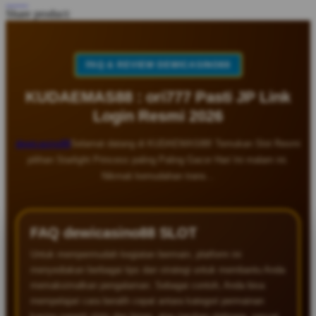
Share product:
FAQ & REVIEW DEWICASINO88
KUDAEMAS88 : ori777 Pasti JP Link
Login Resmi 2026
dewicasino88
Selamat datang di KUDAEMAS88! Temukan Slot Resmi
pilihan Starlight Princess paling Paling Gacor Hari Ini malam ini.
Nikmati kemudahan trans...
FAQ dewicasino88 SLOT
Untuk mempermudah kegiatan bermain, platform ini
menyediakan berbagai tips dan strategi untuk membantu Anda
memaksimalkan pengalaman. Sebagai contoh, Anda bisa
mempelajari cara beralih cepat antara kategori permainan