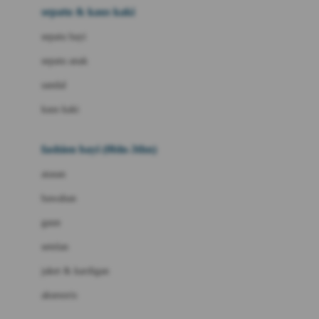
Beauty Barn
sepatu & kaus kaki
Bio Oil
sepatu bayi
Biolane
sepatu anak
Bite Fighters
sandal
Bizzi Growin
kaus kaki
Blackmores
fashion bayi (0bln-3thn)
Blooming Marvellous
atasan
Bonnels
bawahan
Bravado
gaun
Bruder
setelan
Brush Baby
jaket & kardigan
Buds Organics
aksesoris
Bugaboo