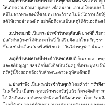
เหตุที่กำหนดปางนี้ประจำวันพุธกลางคืน
หรือวันราหู 
ให้เกิดความมัวเมา ลุ่มหลง เชื่อคนง่าย เอาแต่ใจตนเอง ไม
หนีไปจากพระสงฆ์ที่ชอบทะเลาะวิวาท ไม่ฟังโอวาท ถือทิฐ
สติให้เราอย่าหลงผิด อย่าดื้อดึงจนเป็นเหตุให้ตัวเองต้องเ
๕.ปางสมาธิ
เป็นพระ
ประจำวันพฤหัสบดี
บางทีก็เรียก
บัลลังก์หญ้าคาใต้ต้นมหาโพธิ์ ใกล้ริมฝั่งแม่น้ำเนรัญชร
ขึ้น ๑๕ ค่ำเดือน ๖ หรือที่เรียกว่า "วันวิสาขบูชา” นั่นเอง
เหตุที่กำหนดปางนี้ประจำวันพฤหัสบดี
ก็เพราะดาวพฤห
และสติปัญญา ฯลฯ อีกทั้งยังถือเป็นวันครู ซึ่งพระพุทธเจ้
ตรัสรู้นี้จึงสอดคล้องกับลักษณะดาวพฤหัสบดีพอดี
๖.ปางรำพึง
เป็นพระ
ประจำวันศุกร์
โดยคำว่า
"รำพึง
ในครั้งนั้น เมื่อพระพุทธเจ้าทรงตรัสรู้แล้ว ก็ทรงคิดพิจารณ
ได้ จึงเกิดความท้อพระทัยคิดจะไม่สั่งสอนชาวโลก ร้อ
โลกนี้ยังมีบุคคลที่มีกิเลสเบาบางสามารถฟังธรรมของพระอ