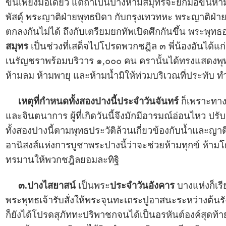
ขึ้นเพียงมือเดียว แต่ถ้าเป็นปางห้ามสมุทรจะยกมือขึ้นห
พัสดุ์ พระญาติฝ่ายพุทธบิดา กับกรุงเทวทหะ พระญาติฝ่าย
ตกลงกันไม่ได้ ถึงกับเตรียมยกทัพเปิดศึกกันขึ้น พระพุทธ
สมุทร
เป็นช่วงที่เสด็จไปโปรดพวกชฎิล ๓ พี่น้องอันได้แก่ 
เนรัญชราพร้อมบริวาร ๑,๐๐๐ คน ครานั้นได้ทรงแสดงพุท
ห้ามลม ห้ามพายุ และห้ามน้ำมิให้ท่วมบริเวณที่ประทับ 
เหตุที่กำหนดทั้งสองปางนี้ประจำวันจันทร์
ก็เพราะทาง
และจินตนาการ ผู้ที่เกิดวันนี้จึงมักมีอารมณ์อ่อนไหว ปรับ
ทั้งสองปางนี้ตามพุทธประวัติล้วนเกี่ยวข้องกับน้ำและญาติ 
อานิสงส์แห่งการบูชาพระปางนี้ว่าจะช่วยห้ามทุกข์ ห้ามโ
ทรมานให้พวกชฎิลยอมละทิฐิ
๓.ปางไสยาสน์
เป็นพระ
ประจำวันอังคาร
บางแห่งก็เร
พระพุทธเจ้ารับสั่งให้พระจุนทะเถระปูอาสนะระหว่างต้นรัง
ก็ยังได้โปรดสุภัททะปริพาชกจนได้เป็นอรหันต์องค์สุดท้าย