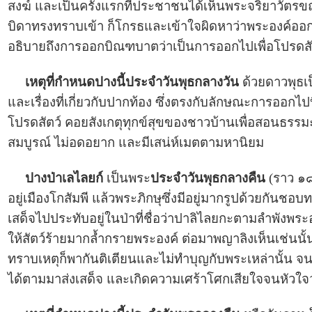
สงฆ์ และเป็นครั้งแรกที่ประชาชนได้เห็นพระจริยาวัตรข
บิดาทรงทราบเข้า ก็โกรธและเข้าใจผิดหาว่าพระองค์ออก
อธิบายถึงการออกบิณฑบาตว่าเป็นการออกไปเพื่อโปรดสัตว
เหตุที่กำหนดปางนี้ประจำวันพุธกลางวัน
ด้วยดาวพุธเ
และเรื่องที่เกี่ยวกับปากท้อง ซึ่งตรงกับลักษณะการออก
โปรดสัตว์ คอยสังเกตุทุกข์สุขของชาวบ้านเพื่อสอนธรรมะ
สมบูรณ์ ไม่อดอยาก และมีเสน่ห์เมตตามหานิยม
ปางป่าเลไลยก์
เป็นพระ
ประจำวันพุธกลางคืน
(ราว ๑๘.
อยู่เมืองโกสัมพี แล้วพระภิกษุซึ่งมีอยู่มากรูปด้วยกัน
เสด็จไปประทับอยู่ในป่าที่ชื่อว่าปาลิไลยกะตามลำพังพระอ
ให้สัตว์ร้ายมากล้ำกรายพระองค์ ต่อมาพญาลิงเห็นเช่นนั้
ทราบเหตุก็พากันติเตียนและไม่ทำบุญกับพระเหล่านั้น จน
ได้ตามมาส่งเสด็จ และเกิดความเศร้าโศกเสียใจจนหัวใจว