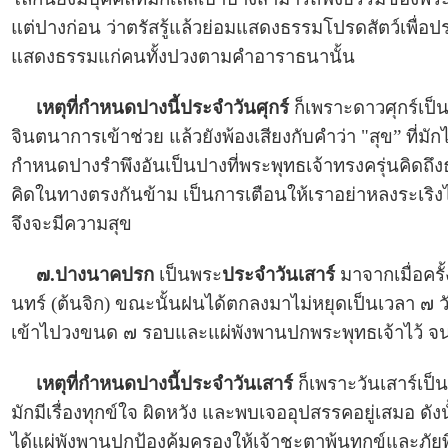
แต่ปางก่อน ว่าตรัสรู้แล้วย่อมแสดงธรรมโปรดสัตว์เพื่อ
แสดงธรรมแก่คนทั้งปวงตามคำอาราธนานั้น
เหตุที่กำหนดปางนี้ประจำวันศุกร์
ก็เพราะดาวศุกร์เป็นต
จินตนาการเข้าช่วย แล้วยังพ้องเสียงกับคำว่า "สุข” ที่มัก
กำหนดปางรำพึงอันเป็นปางที่พระพุทธเจ้าทรงครุ่นคิดถึง
คิดในทางตรงกันข้าม เป็นการเตือนให้เราอย่าหลงระเริง
จึงจะมีความสุข
๗.ปางนาคปรก
เป็นพระ
ประจำวันเสาร์
มาจากเมื่อครั้
นทร์ (ต้นจิก) ขณะนั้นฝนได้ตกลงมาไม่หยุดเป็นเวลา ๗ 
เข้าไปวงขนด ๗ รอบและแผ่พังพานปกพระพุทธเจ้าไว้ จนฝ
เหตุที่กำหนดปางนี้ประจำวันเสาร์
ก็เพราะวันเสาร์เป็น
มักมีเรื่องทุกข์ใจ ผิดหวัง และพบเจออุปสรรคอยู่เสมอ 
ได้แผ่พังพานปกป้องคุ้มครองให้เจ้าชะตาพ้นทุกข์และภัยพิบ