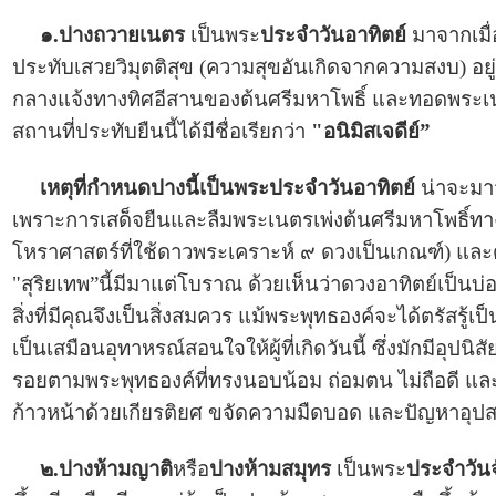
๑.ปางถวายเนตร
เป็นพระ
ประจำวันอาทิตย์
มาจากเมื่
ประทับเสวยวิมุตติสุข (ความสุขอันเกิดจากความสงบ) อยู่
กลางแจ้งทางทิศอีสานของต้นศรีมหาโพธิ์ และทอดพระเนต
สถานที่ประทับยืนนี้ได้มีชื่อเรียกว่า
"อนิมิสเจดีย์”
เหตุที่กำหนดปางนี้เป็นพระประจำวันอาทิตย์
น่าจะมาจ
เพราะการเสด็จยืนและลืมพระเนตรเพ่งต้นศรีมหาโพธิ์ทาง
โหราศาสตร์ที่ใช้ดาวพระเคราะห์ ๙ ดวงเป็นเกณฑ์) และดว
"สุริยเทพ”นี้มีมาแต่โบราณ ด้วยเห็นว่าดวงอาทิตย์เป็นบ่อ
สิ่งที่มีคุณจึงเป็นสิ่งสมควร แม้พระพุทธองค์จะได้ตรัสรู้เป็
เป็นเสมือนอุทาหรณ์สอนใจให้ผู้ที่เกิดวันนี้ ซึ่งมักมีอุปนิส
รอยตามพระพุทธองค์ที่ทรงนอบน้อม ถ่อมตน ไม่ถือดี และว
ก้าวหน้าด้วยเกียรติยศ ขจัดความมืดบอด และปัญหาอุป
๒.ปางห้ามญาติ
หรือ
ปางห้ามสมุทร
เป็นพระ
ประจำวันจ