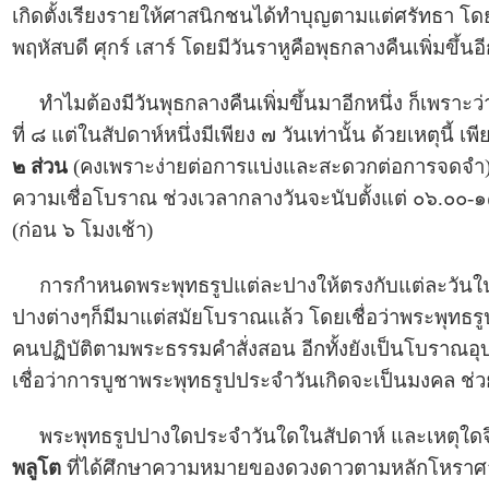
เกิดตั้งเรียงรายให้ศาสนิกชนได้ทำบุญตามแต่ศรัทธา โดย
พฤหัสบดี ศุกร์ เสาร์ โดยมีวันราหูคือพุธกลางคืนเพิ่มขึ้น
ทำไมต้องมีวันพุธกลางคืนเพิ่มขึ้นมาอีกหนึ่ง ก็เพราะ
ที่ ๘ แต่ในสัปดาห์หนึ่งมีเพียง ๗ วันเท่านั้น ด้วยเหตุนี้
๒ ส่วน
(คงเพราะง่ายต่อการแบ่งและสะดวกต่อการจดจำ) ซึ่งว
ความเชื่อโบราณ ช่วงเวลากลางวันจะนับตั้งแต่ ๐๖.๐๐-๑
(ก่อน ๖ โมงเช้า)
การกำหนดพระพุทธรูปแต่ละปางให้ตรงกับแต่ละวันในสั
ปางต่างๆก็มีมาแต่สมัยโบราณแล้ว โดยเชื่อว่าพระพุทธร
คนปฏิบัติตามพระธรรมคำสั่งสอน อีกทั้งยังเป็นโบราณอุ
เชื่อว่าการบูชาพระพุทธรูปประจำวันเกิดจะเป็นมงคล ช่วย
พระพุทธรูปปางใดประจำวันใดในสัปดาห์ และเหตุใดจึ
พลูโต
ที่ได้ศึกษาความหมายของดวงดาวตามหลักโหราศาสตร์