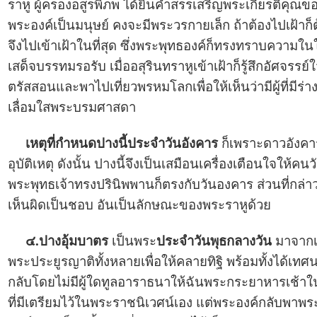
ราหู ผู้ครองอสูรพิภพ ได้ยินคำสรรเสริญพระเกียรติคุณขอ
พระองค์เป็นมนุษย์ คงจะมีพระวรกายเล็ก ถ้าต้องไปเฝ้าก็ต
จึงไปเข้าเฝ้าในที่สุด ซึ่งพระพุทธองค์ก็ทรงทราบความใ
เสด็จบรรทมรอรับ เมื่ออสุรินทราหูเข้าเฝ้าก็รู้สึกอัศจรร
ตรัสสอนและพาไปเที่ยวพรหมโลกเพื่อให้เห็นว่ามีผู้ที่มี
เลื่อมใสพระบรมศาสดา
เหตุที่กำหนดปางนี้ประจำวันอังคาร
ก็เพราะดาวอังคา
อุบัติเหตุ ดังนั้น ปางนี้จึงเป็นเสมือนเครื่องเตือนใจให้คน
พระพุทธเจ้าทรงปรินิพพานก็ตรงกับวันองคาร ส่วนที่กล่
เห็นผิดเป็นชอบ อันเป็นลักษณะของพระราหูด้วย
๔.ปางอุ้มบาตร
เป็นพระ
ประจำวันพุธกลางวัน
มาจากเม
พระประยูรญาติทั้งหลายเพื่อให้คลายทิฐิ พร้อมทั้งได้เทศ
กลับโดยไม่มีผู้ใดทูลอาราธนาให้ฉันพระกระยาหารเช้าใน
ที่มีเตรียมไว้ในพระราชนิเวศน์เอง แต่พระองค์กลับพาพ