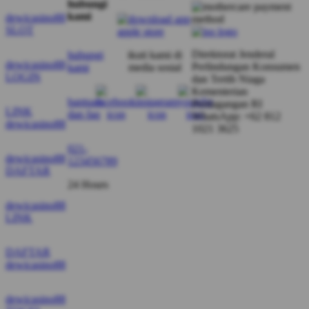
Perlindungan Konsumen
kami
media sosial
LOGIN
dan Tertib Niaga
Kementerian
bantuan
Perdagangan RI
LINK
dan faq
WhatsApp: +62 812
dewicasino88
1021 3625
021-
dewicasino88
123456789
DAFTAR
24 Hours
dewicasino88
LINK
DAFTAR
dewicasino88
dewicasino88
TOGEL
SITUS
dewicasino88