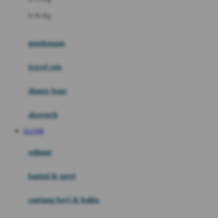
Felt So Sweet
0-36 Kg
Fisher Price
Flipper
gendongan
Friends Of Sally
travel cots
G
diaper bags
Gb
Geko
aksesoris
Graco
SLOT88
Gund
selimut
H
bantal & sprei
Habbie
Haenim
ranjang bayi & balita
Happy Horse