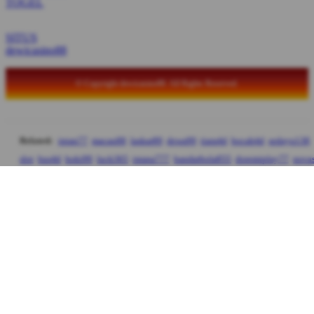
© Copyright dewicasino88. All Rights Reserved.
Related:
intan77
macau88
laskar89
dewa99
tiara4d
bocah4d
sedayu138
slot
bus4d
hoki99
luck365
istana777
bandarbola855
doremiplay77
nova