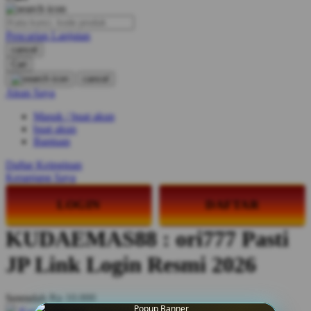
O
Pencarian Lanjutan
Oh Ma Grain
cancel
Okiedog
Cari
cancel
P
Akun Saya
Masuk / buat akun
Peachy
buat akun
Phil & Ted's
Bantuan
Philips Avent
Daftar Keinginan
Keranjang Saya
Pigeon
LOGIN
DAFTAR
Playgro
KUDAEMAS88 : ori777 Pasti
Poled Global
JP Link Login Resmi 2026
Ponycycle
Puma
Serendah
Rp 10.000
Pureats