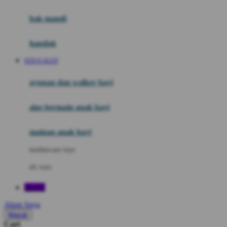
Mini Monkey
Moby
bak mandi
Momami
handuk
Mothercare
SITUS SLOT
Mustela
ayunan dan walker bayi
My Buddy Tag
My K
alas bermain anak bayi
N
mainan anak bayi
Naif
mothercare toys
Nike
elc toys
Nordic Natural
SLOT
Nuby
Akun Saya
Nuna
Masuk
Cari