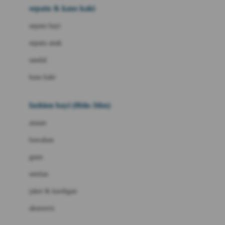
Beauty Barn
sepatu & kaus kaki
Bio Oil
sepatu bayi
Biolane
sepatu anak
Bite Fighters
sandal
Bizzi Growin
kaus kaki
Blackmores
fashion bayi (0bln-3thn)
Blooming Marvellous
atasan
Bonnels
bawahan
Bravado
gaun
Bruder
setelan
Brush Baby
jaket & kardigan
Buds Organics
aksesoris
Bugaboo