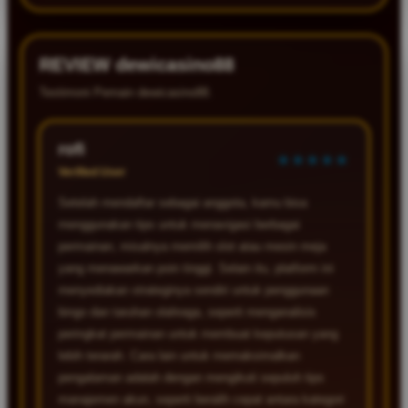
atau melihat promosi terbaru. Platform ini menyediakan
berbagai tips untuk menjelajahi platform. Misalnya,
cepat antara kategori game kasino dan aktivitas terkait
khusus. Selain itu, platform ini juga menyediakan
panduan penggunaan yang aman dan cepat untuk
kamu bisa mencoba strategi baru untuk permainan
olahraga. Anda dapat mengatur akun Anda dengan
pilihan untuk taruhan olahraga, dimana kamu dapat
mengelola akun, beralih antara kategori permainan, dan
bingo atau mempelajari cara menganalisis peringkat
mudah, memeriksa riwayat aktivitas, dan
mengikuti pertandingan favoritmu dan berpartisipasi
REVIEW dewicasino88
melakukan deposit maupun penarikan. Pengguna juga
dalam taruhan olahraga untuk mengambil keputusan
mengoptimalkan pengalaman bermain Anda secara
secara virtual. Untuk pengalaman yang lebih optimal,
bisa mendapatkan bantuan dukungan jika diperlukan.
Testimoni Pemain dewicasino88.
yang lebih tepat. Platform ini juga menyediakan
online. Platform ini juga memberikan informasi terbaru
terdapat tips dan strategi yang bisa kamu gunakan,
informasi tentang cara mengelola poin dan
tentang petunjuk menggunakan fitur-fitur platform dan
seperti mempelajari cara terbaik untuk mengelola
memanfaatkan promosi yang tersedia. Selain itu, kamu
update permainan yang terbaru. Dengan mempelajari
akunmu, mulai dari daftar (register) sebagai anggota
dina
bisa mendapatkan tips untuk navigasi cepat antar
tips dan strategi yang tersedia, Anda dapat
hingga memantau poin atau saldo. Pengguna juga
kategori permainan, seperti dari casino ke olahraga atau
Verified User
memaksimalkan pengalaman bermain dan menjelajahi
dapat dengan mudah beralih antara kategori permainan
sebaliknya. Bagi yang baru bergabung, ada panduan
berbagai macam game yang ditawarkan dengan cara
hanya dalam beberapa klik. Jadi, kamu dapat
mengenai cara daftar dan melakukan deposit serta
yang lebih mudah dan menyenangkan.
menikmati platform ini secara efektif dengan mengikuti
withdrawal dengan aman dan efisien. Dengan
alur penggunaan serta tips yang diberikan, untuk
mempelajari cara-cara ini, kamu akan lebih mudah
pengalaman bermain online yang menyenangkan dan
menikmati beragam game online seperti slot, table
optimal.
games, dan sports betting dengan menciptakan
pengalaman yang menyenangkan dan bermanfaat.