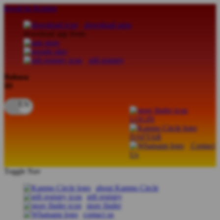
lewati ke Konten
download apps
download app from:
gift registry
Bahasa
ID
LOGIN
DAFTAR
Contact
Us
Toggle Nav
about Kanmo Circle
gift registry
store finder
contact us