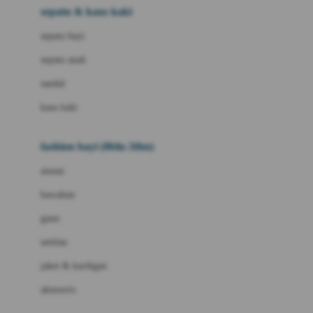
Beauty Barn
sepatu & kaus kaki
Bio Oil
sepatu bayi
Biolane
sepatu anak
Bite Fighters
sandal
Bizzi Growin
kaus kaki
Blackmores
fashion bayi (0bln-3thn)
Blooming Marvellous
atasan
Bonnels
bawahan
Bravado
gaun
Bruder
setelan
Brush Baby
jaket & kardigan
Buds Organics
aksesoris
Bugaboo