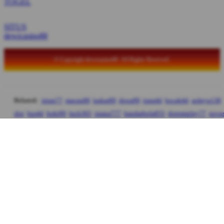
© Copyright dewicasino88. All Rights Reserved.
Related:
intan77
macau88
laskar89
dewa99
tiara4d
bocah4d
sedayu138
slot
bus4d
hoki99
luck365
istana777
bandarbola855
doremiplay77
nova