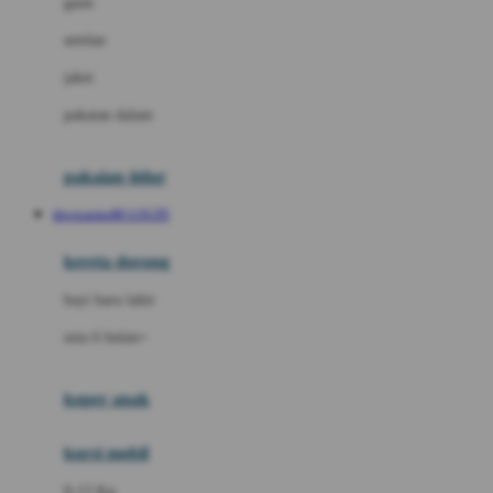
gaun
Dae Organics
setelan
Docare
jaket
Doona
pakaian dalam
Down To Earth
Drew
pakaian tidur
Dr. Brown's
dewicasino88 LOGIN
E
kereta dorong
ELC
bayi baru lahir
Ergobaby
usia 6 bulan+
Expert Care
koper anak
Ezyroller
kursi mobil
F
0-13 Kg