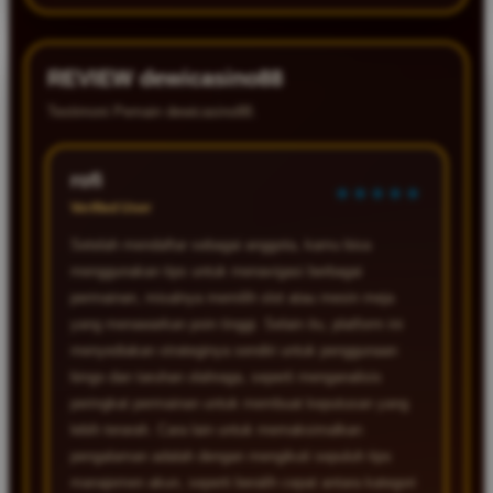
atau melihat promosi terbaru. Platform ini menyediakan
berbagai tips untuk menjelajahi platform. Misalnya,
cepat antara kategori game kasino dan aktivitas terkait
khusus. Selain itu, platform ini juga menyediakan
panduan penggunaan yang aman dan cepat untuk
kamu bisa mencoba strategi baru untuk permainan
olahraga. Anda dapat mengatur akun Anda dengan
pilihan untuk taruhan olahraga, dimana kamu dapat
mengelola akun, beralih antara kategori permainan, dan
bingo atau mempelajari cara menganalisis peringkat
mudah, memeriksa riwayat aktivitas, dan
mengikuti pertandingan favoritmu dan berpartisipasi
REVIEW dewicasino88
melakukan deposit maupun penarikan. Pengguna juga
dalam taruhan olahraga untuk mengambil keputusan
mengoptimalkan pengalaman bermain Anda secara
secara virtual. Untuk pengalaman yang lebih optimal,
bisa mendapatkan bantuan dukungan jika diperlukan.
Testimoni Pemain dewicasino88.
yang lebih tepat. Platform ini juga menyediakan
online. Platform ini juga memberikan informasi terbaru
terdapat tips dan strategi yang bisa kamu gunakan,
informasi tentang cara mengelola poin dan
tentang petunjuk menggunakan fitur-fitur platform dan
seperti mempelajari cara terbaik untuk mengelola
memanfaatkan promosi yang tersedia. Selain itu, kamu
update permainan yang terbaru. Dengan mempelajari
akunmu, mulai dari daftar (register) sebagai anggota
dina
bisa mendapatkan tips untuk navigasi cepat antar
★★★★★
tips dan strategi yang tersedia, Anda dapat
hingga memantau poin atau saldo. Pengguna juga
Verified User
kategori permainan, seperti dari casino ke olahraga atau
memaksimalkan pengalaman bermain dan menjelajahi
dapat dengan mudah beralih antara kategori permainan
sebaliknya. Bagi yang baru bergabung, ada panduan
Setelah mengunduh aplikasi dan mendaftar menjadi
berbagai macam game yang ditawarkan dengan cara
hanya dalam beberapa klik. Jadi, kamu dapat
mengenai cara daftar dan melakukan deposit serta
yang lebih mudah dan menyenangkan.
anggota, kamu bisa memulai petualangan seru di dunia
menikmati platform ini secara efektif dengan mengikuti
withdrawal dengan aman dan efisien. Dengan
online casino ini! Platform ini menyediakan beragam
alur penggunaan serta tips yang diberikan, untuk
mempelajari cara-cara ini, kamu akan lebih mudah
permainan seperti slot, bingo, dan berbagai jenis game
pengalaman bermain online yang menyenangkan dan
menikmati beragam game online seperti slot, table
optimal.
meja. Misalnya, untuk kamu penggemar olahraga,
games, dan sports betting dengan menciptakan
tersedia juga sports-related gaming untuk memuaskan
pengalaman yang menyenangkan dan bermanfaat.
semangatmu. Untuk memaksimalkan pengalaman
bermain, cobalah tips dan strategi yang tersedia, salah
satunya adalah analisa peringkat permainan agar
keputusanmu lebih tepat. Selain itu, platform ini juga