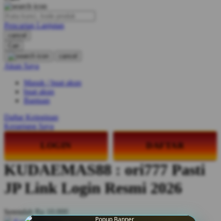
O
Pencarian Lanjutan
Oh Ma Grain
cancel
Okiedog
Cari
cancel
P
Akun Saya
Masuk / buat akun
Peachy
buat akun
Phil & Ted's
Bantuan
Philips Avent
Daftar Keinginan
Keranjang Saya
Pigeon
LOGIN
DAFTAR
Playgro
KUDAEMAS88 : ori777 Pasti
Poled Global
JP Link Login Resmi 2026
Ponycycle
Puma
Serendah
Rp 10.000
Pureats