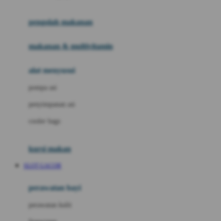
Joie
pengolah makanan
Joolz
Jujube
makanan & multivitamin
K
alat menyusui
Kiddycuts
pompa asi
Kumon
penyimpanan asi
L
cooler bags
Leapfrog
kursi makan
Leclerc
SLOT GACOR
Lee Vierra
Lillebaby
perawatan bayi
Little Bird Told Me
perawatan kulit
Little Miss Janis