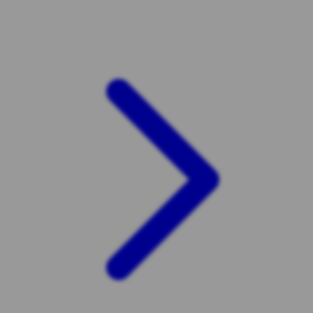
Twistshake
TY Toys
U
V
Veja
Vitaflow
Vtech
W
Waterland
Wellness