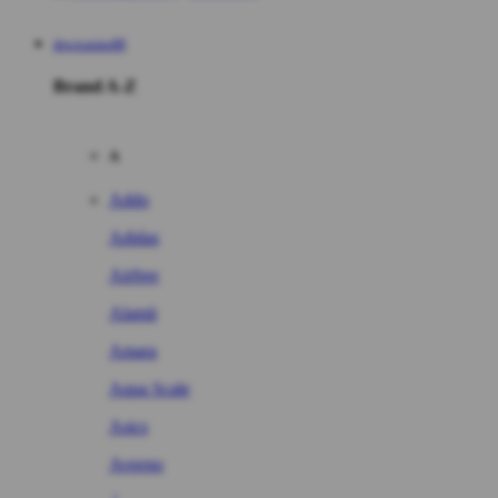
dewicasino88
Brand A-Z
A
Addo
Adidas
Airfree
Alamii
Amara
Aqua Scale
Asics
Aveeno