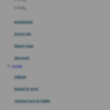
Felt So Sweet
0-36 Kg
Fisher Price
Flipper
gendongan
Friends Of Sally
travel cots
G
diaper bags
Gb
Geko
aksesoris
Graco
SLOT88
Gund
selimut
H
bantal & sprei
Habbie
Haenim
ranjang bayi & balita
Happy Horse