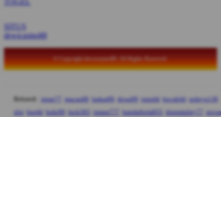
© Copyright dewicasino88. All Rights Reserved.
Related:
intan77
macau88
laskar89
dewa99
tiara4d
bocah4d
sedayu138
slot
bus4d
hoki99
luck365
istana777
bandarbola855
doremiplay77
nova