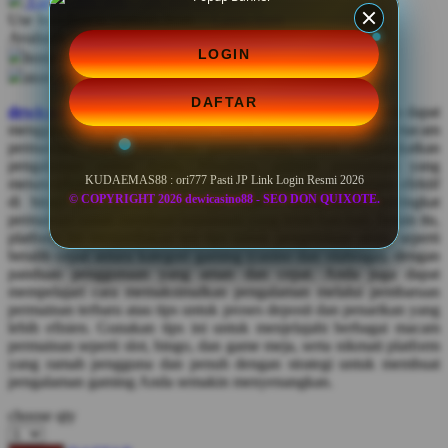
Earn
1.000.000
-
100.000.000
Bonus
Use Installment Options from
.
Laarn more
Q
Available for :
LOGIN
home delivery
QV Baby
store pickup
DAFTAR
dewicasino88
Setelah Anda mendaftar sebagai anggota, Anda dapat
R
menggunakan tips yang tersedia untuk menavigasi berbagai macam
permainan, seperti slot dan games meja, untuk meningkatkan
Real Shades
pengalaman online Anda. Misalnya, pilihlah permainan yang
KUDAEMAS88 : ori777 Pasti JP Link Login Resmi 2026
menawarkan poin tinggi atau coba strategi untuk penggunaan efektif
Red Castle
© COPYRIGHT 2026 dewicasino88 - SEO DON QUIXOTE.
di bingo dan taruhan olahraga, seperti menganalisis peringkat
permainan untuk membuat keputusan yang lebih hati-hati. Selain itu,
Ribbon Madness
platform ini menyediakan ten tips untuk pengelolaan akun, seperti
beralih cepat antara kategori gaming (casino dan olahraga), dengan
S
panduan penggunaan yang aman dan cepat. Anda juga dapat
mempelajari cara memaksimalkan pengalaman melalui pembaruan
Sebamed
permainan terbaru atau tips untuk proses deposit dan penarikan yang
lebih efisien. Gunakan tips ini untuk menjelajahi berbagai macam
Silver Cross
permainan seperti slot, bingo, dan game meja, serta nikmati platform
yang ramah pengguna dan penuh dengan strategi untuk membuat
Simply Idea
pengalaman gaming Anda semakin menyenangkan.
Skip Hop
choose qty
Spectra