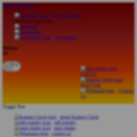
lewati ke Konten
download apps
download app from:
gift registry
Bahasa
ID
LOGIN
DAFTAR
Contact
Us
Toggle Nav
about Kanmo Circle
gift registry
store finder
contact us