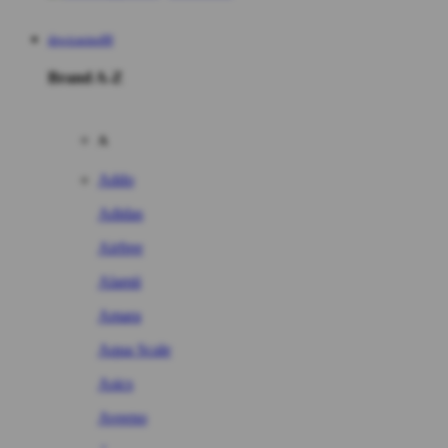
dewicasino88
Brand A-Z
A
Addo
Adidas
Airfree
Alamii
Amara
Aqua Scale
Asics
Aveeno