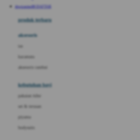
Awan
dewicasino88 DAFTAR
Azetabio
produk terbaru
B
aksesoris
Baabaasheepz
tas
Babiators
kacamata
Baby Dove
aksesoris rambut
Baby Jogger
Baby Rovega
kebutuhan bayi
Babybee
pakaian tidur
Banana Boat
set & terusan
Banz
piyama
Barbie
bodysuits
Beaba