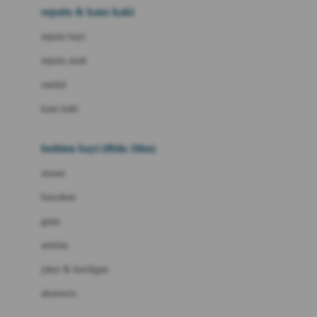
Beauty Barn
sepatu & kaus kaki
Bio Oil
sepatu bayi
Biolane
sepatu anak
Bite Fighters
sandal
Bizzi Growin
kaus kaki
Blackmores
fashion bayi (0bln-3thn)
Blooming Marvellous
atasan
Bonnels
bawahan
Bravado
gaun
Bruder
setelan
Brush Baby
jaket & kardigan
Buds Organics
aksesoris
Bugaboo