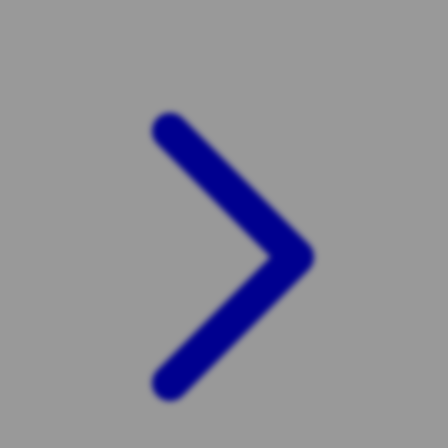
Twistshake
TY Toys
U
V
Veja
Vitaflow
Vtech
W
Waterland
Wellness