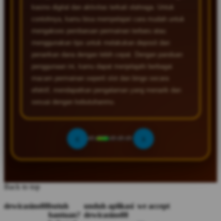
menawarkan panduan tentang cara mudah mengelola
akun, seperti beralih cepat antara kategori permainan
atau memeriksa riwayat aktivitas secara teratur.
Jangan lupa, akses update terbaru untuk menikmati
permainan baru dan fitur-fitur menarik!
‹
›
Back to top
dewicasino88
butuh
unduh aplikasi
we accept
bantuan?
dewicasino88
hubungi
kami
dewicasino88
SLOT
Direktorat Jenderal
hubungi
ikuti kami di
dewicasino88