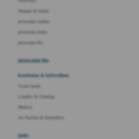
Sunscreen
London Taxi
Shampo & Sabun
Love To Dream
perawatan rambut
perawatan mulut
M
perawatan diri
Magformers
Mama's Choice
perawatan ibu
Mamas&Papas
kesehatan & kebersihan
Mamaway
Tissue basah
Maxi Cosi
Laundry & Cleaning
Megabloks
Medical
Micro
Air Purifier & Humidifier
MiDeer
Mimi & Lula
potty