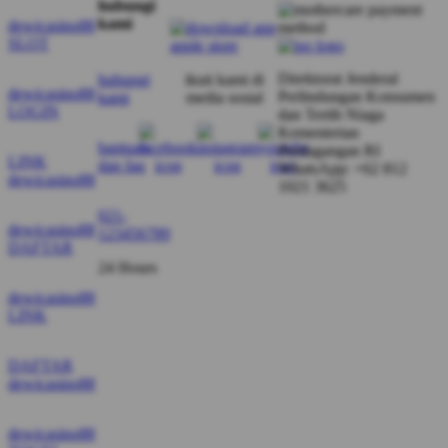
Perlindungan Konsumen
kami
media sosial
LOGIN
dan Tertib Niaga
Kementerian
bantuan
Perdagangan RI
LINK
dan faq
WhatsApp: +62 812
dewicasino88
1021 3625
021-
dewicasino88
123456789
DAFTAR
24 Hours
dewicasino88
LINK
DAFTAR
dewicasino88
dewicasino88
TOGEL
SITUS
dewicasino88