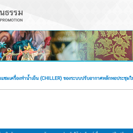
มแซมเครื่องทำน้ำเย็น (CHILLER) ของระบบปรับอากาศหล้กหอประชุมใ