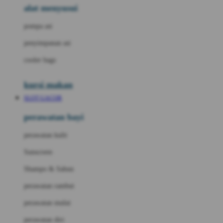
alat menyusui
pompa asi
penyimpanan asi
cooler bags
kursi makan
SLOT GACOR
perawatan bayi
perawatan kulit
Sunscreen
Shampo & Sabun
perawatan rambut
perawatan mulut
perawatan diri