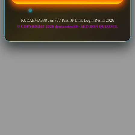
KUDAEMAS88 : ori777 Pasti JP Link Login Resmi 2026
© COPYRIGHT 2026 dewicasino88 - SEO DON QUIXOTE.