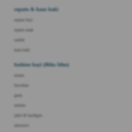
sepatu & kaus kaki
sepatu bayi
sepatu anak
sandal
kaus kaki
fashion bayi (0bln-3thn)
atasan
bawahan
gaun
setelan
jaket & kardigan
aksesoris