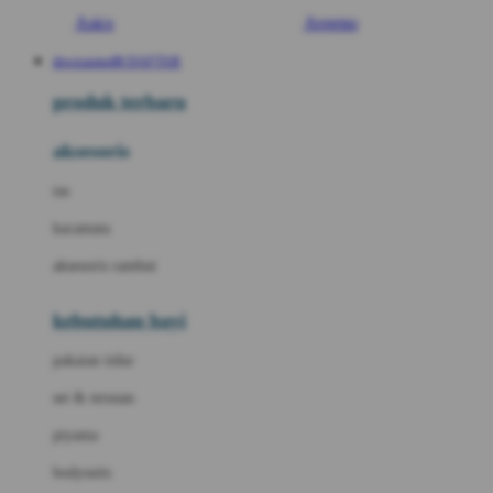
Asics
Aveeno
dewicasino88 DAFTAR
produk terbaru
aksesoris
tas
kacamata
aksesoris rambut
kebutuhan bayi
pakaian tidur
set & terusan
piyama
bodysuits