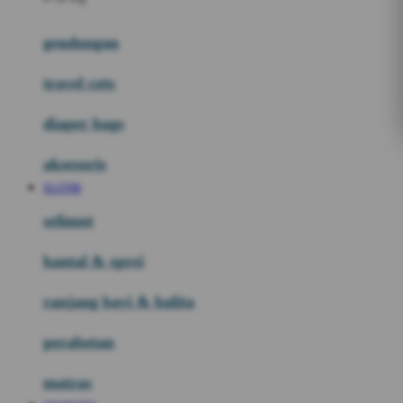
gendongan
travel cots
diaper bags
aksesoris
SLOT88
selimut
bantal & sprei
ranjang bayi & balita
perabotan
matras