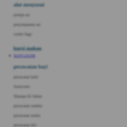
alat menyusui
pompa asi
penyimpanan asi
cooler bags
kursi makan
SLOT GACOR
perawatan bayi
perawatan kulit
Sunscreen
Shampo & Sabun
perawatan rambut
perawatan mulut
perawatan diri