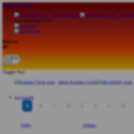
lewati ke Konten
download apps
gift reg
download app from:
Bahasa
ID
Toggle Nav
about Kanmo Circle
dewicasino88
A
B
C
D
E
F
G
H
Addo
Adidas