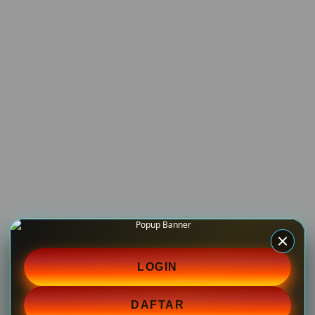
LOGIN
DAFTAR