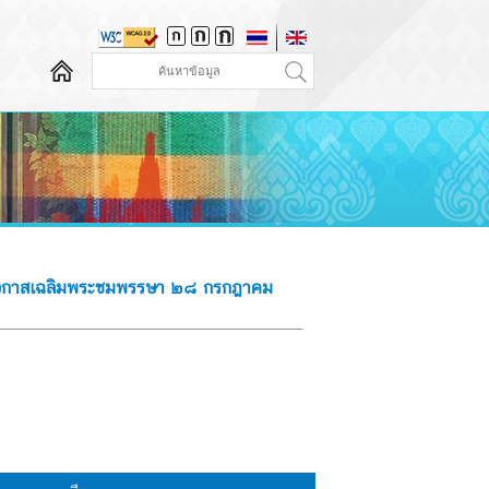
งในโอกาสเฉลิมพระชมพรรษา ๒๘ กรกฎาคม