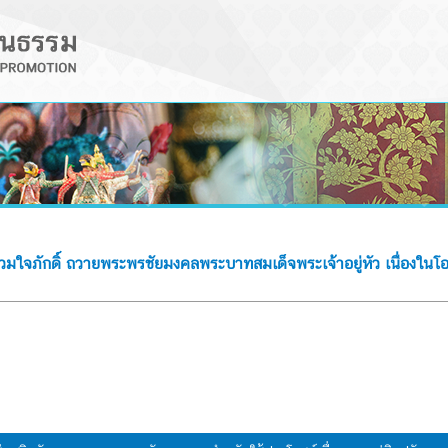
นรวมใจภักดิ์ ถวายพระพรชัยมงคลพระบาทสมเด็จพระเจ้าอยู่หัว เนื่อ