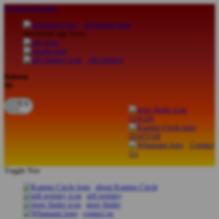
lewati ke Konten
download apps
download app from:
gift registry
Bahasa
ID
LOGIN
DAFTAR
Contact
Us
Toggle Nav
about Kanmo Circle
gift registry
store finder
contact us