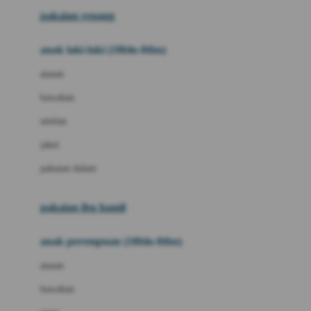
Buggygear
pakaian renang
Bumkins
anak laki-laki (18bln-8thn)
C
atasan
Cetaphil
bawahan
Chicco
setelan
Childlife
jaket
Clevamama
pakaian dalam
Cocolatte
Cottonseeds
pakaian ibu hamil
Cozy N Safe
anak perempuan (18bln-8thn)
Crane
atasan
Cybex
bawahan
D