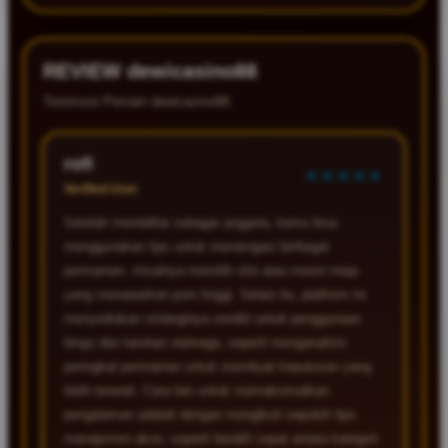
atau melihat promosi terbaru. Platform ini menyediakan
berbagai tips untuk menjelajahi platform. Misalnya,
cepat antara kategori game kasino dan aktivitas terkait
khusus. Selain itu, platform ini juga menyediakan
panduan penggunaan yang aman dan cepat untuk
kamu bisa mencoba strategi baru untuk permainan
olahraga. Anda dapat mengatur akun Anda dengan
pilihan untuk taruhan olahraga, dimana kamu dapat
mengelola akun, beralih antara kategori permainan, dan
bingo atau mempelajari cara menganalisis peringkat
mudah, memeriksa riwayat aktivitas, dan
mengikuti pertandingan favoritmu dan berpartisipasi
REVIEW dewicasino88
melakukan deposit maupun penarikan. Pengguna juga
dalam taruhan olahraga untuk mengambil keputusan
mengoptimalkan pengalaman bermain Anda secara
secara virtual. Untuk pengalaman yang lebih optimal,
bisa mendapatkan bantuan dukungan jika diperlukan.
Testimoni Pemain dewicasino88.
yang lebih tepat. Platform ini juga menyediakan
online. Platform ini juga memberikan informasi terbaru
terdapat tips dan strategi yang bisa kamu gunakan,
informasi tentang cara mengelola poin dan
tentang petunjuk menggunakan fitur-fitur platform dan
seperti mempelajari cara terbaik untuk mengelola
memanfaatkan promosi yang tersedia. Selain itu, kamu
update permainan yang terbaru. Dengan mempelajari
akunmu, mulai dari daftar (register) sebagai anggota
dina
bisa mendapatkan tips untuk navigasi cepat antar
★★★★★
tips dan strategi yang tersedia, Anda dapat
hingga memantau poin atau saldo. Pengguna juga
Verified User
kategori permainan, seperti dari casino ke olahraga atau
memaksimalkan pengalaman bermain dan menjelajahi
dapat dengan mudah beralih antara kategori permainan
sebaliknya. Bagi yang baru bergabung, ada panduan
Setelah mengunduh aplikasi dan mendaftar menjadi
berbagai macam game yang ditawarkan dengan cara
hanya dalam beberapa klik. Jadi, kamu dapat
mengenai cara daftar dan melakukan deposit serta
yang lebih mudah dan menyenangkan.
anggota, kamu bisa memulai petualangan seru di dunia
menikmati platform ini secara efektif dengan mengikuti
withdrawal dengan aman dan efisien. Dengan
online casino ini! Platform ini menyediakan beragam
alur penggunaan serta tips yang diberikan, untuk
mempelajari cara-cara ini, kamu akan lebih mudah
permainan seperti slot, bingo, dan berbagai jenis game
pengalaman bermain online yang menyenangkan dan
menikmati beragam game online seperti slot, table
optimal.
meja. Misalnya, untuk kamu penggemar olahraga,
games, dan sports betting dengan menciptakan
tersedia juga sports-related gaming untuk memuaskan
pengalaman yang menyenangkan dan bermanfaat.
semangatmu. Untuk memaksimalkan pengalaman
bermain, cobalah tips dan strategi yang tersedia, salah
satunya adalah analisa peringkat permainan agar
keputusanmu lebih tepat. Selain itu, platform ini juga