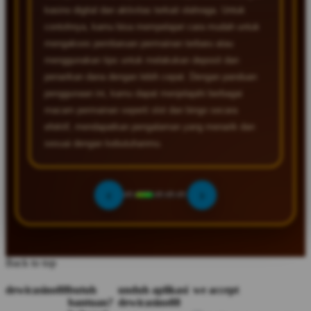
menawarkan panduan tentang cara mudah mengelola
akun, seperti beralih cepat antara kategori permainan
atau memeriksa riwayat aktivitas secara teratur.
Jangan lupa, akses update terbaru untuk menikmati
permainan baru dan fitur-fitur menarik!
‹
›
Back to top
dewicasino88
butuh
unduh aplikasi
we accept
bantuan?
dewicasino88
hubungi
kami
dewicasino88
SLOT
Direktorat Jenderal
hubungi
ikuti kami di
dewicasino88