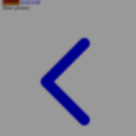
DAFTAR
LOGIN
Squishmallows
Share product:
Starbooks
Stick-O
Stokke
Sudocrem
Sumimo
Sunnylife
Sun-Staches
Swimava
T
Tommee Tippee
Trunki
Tutti Bambini