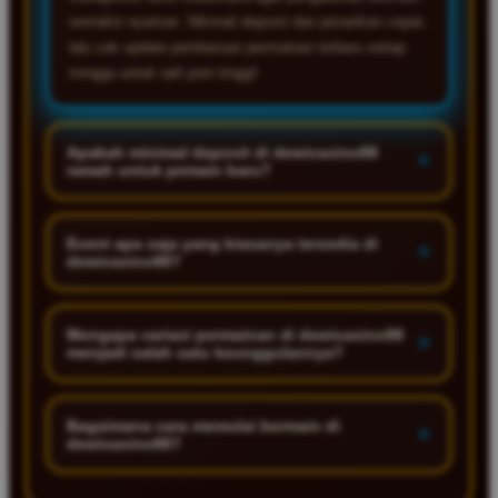
semakin nyaman. Nikmati deposit dan penarikan cepat,
lalu cek update pembaruan permainan terbaru setiap
minggu untuk raih poin tinggi!
Apakah minimal deposit di dewicasino88
+
ramah untuk pemain baru?
Platform ini menyediakan beragam pilihan permainan
online untuk Anda nikmati, mulai dari digital slots dan
Event apa saja yang biasanya tersedia di
+
dewicasino88?
bingo hingga table games dan sports-related gaming.
Sebagai contoh, selain mengakses beragam pilihan
Setelah mendaftar, anggota dapat menggunakan tips
game yang tersedia, Anda juga dapat mempelajari
untuk menavigasi berbagai permainan kasino, slot,
Mengapa variasi permainan di dewicasino88
strategize untuk meningkatkan peluang bermain seperti
+
menjadi salah satu keunggulannya?
bingo, dan taruhan olahraga di platform ini. Misalnya,
menganalisis peringkat permainan untuk membuat
para pemain bisa memilih permainan yang memiliki poin
keputusan lebih hati-hati dalam taruhan olahraga. Cara
Platform ini memungkinkan kamu untuk menjelajahi
tinggi atau strategi seperti menganalisis peringkat
ini dapat membantu Anda lebih menikmati pengalaman
berbagai macam permainan online, seperti slot, bingo,
Bagaimana cara memulai bermain di
permainan dalam kategori olahraga untuk membuat
+
berpartisipasi dalam berbagai macam event olahraga.
dewicasino88?
dan berbagai jenis permainan meja. Misalnya, kamu
keputusan yang lebih hati-hati. Selain itu, pengguna
Selain itu, platform ini menawarkan tips untuk
bisa mencoba slot dengan hadiah-hadiah menarik atau
dapat mengakses tips tentang cara mendaftar gratis
Setelah daftar akun selesai, kamu bisa menggunakan
manajemen akun yang efektif, seperti beralih dengan
menantang dirimu dalam game bingo dengan strategi