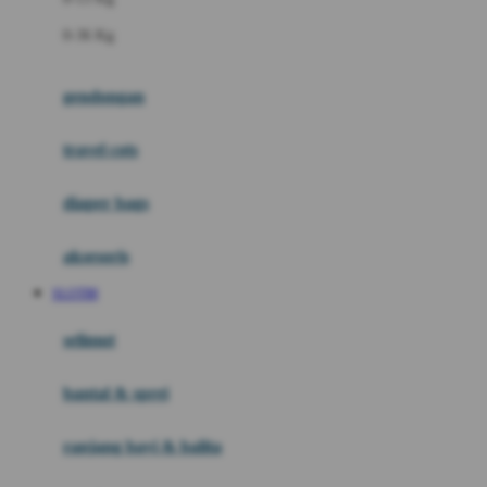
Felt So Sweet
0-36 Kg
Fisher Price
Flipper
gendongan
Friends Of Sally
travel cots
G
diaper bags
Gb
Geko
aksesoris
Graco
SLOT88
Gund
selimut
H
bantal & sprei
Habbie
Haenim
ranjang bayi & balita
Happy Horse