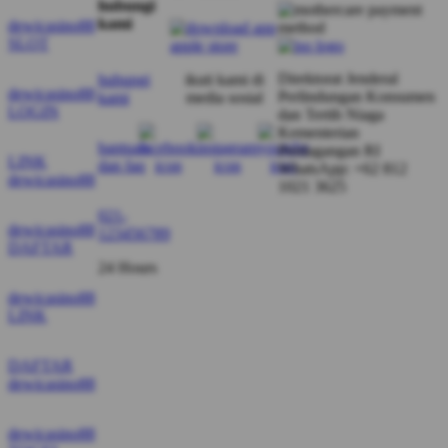
Perlindungan Konsumen
kami
media sosial
LOGIN
dan Tertib Niaga
Kementerian
bantuan
Perdagangan RI
LINK
dan faq
WhatsApp: +62 812
dewicasino88
1021 3625
021-
dewicasino88
123456789
DAFTAR
24 Hours
dewicasino88
LINK
DAFTAR
dewicasino88
dewicasino88
TOGEL
SITUS
dewicasino88