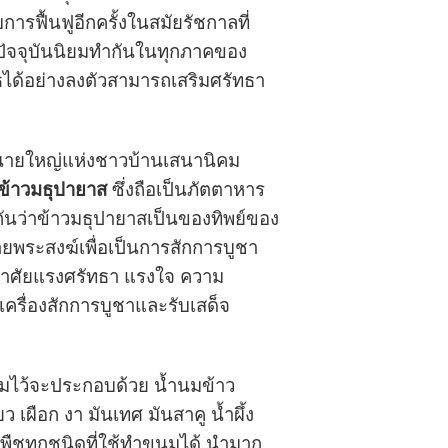
ารฟื้นฟูอีกครั้งในสมัยรัชกาลที่
า ปัจจุบันนิยมทำกันในทุกภาคของ
ธได้อย่างลงตัวสามารถเสริมศรัทธา
ป็นนายใหญ่แห่งชาวบ้านเสนานิคม
ข้าวมธุปายาส
ซึ่งถือเป็นภัตตาหาร
อกันว่าข้าวมธุปายาสเป็นของทิพย์ของ
พระสงฆ์เพื่อเป็นการสักการบูชา
งอาศัยแรงศรัทธา แรงใจ ความ
เครื่องสักการบูชาและรับเสด็จ
ยมไว้จะประกอบด้วย น้ำนมข้าว
ยว เผือก งา มันเทศ มันสาคู น้ำผึ้ง
พืชทุกชนิดที่ใช้ทำขนมได้ นำมาก