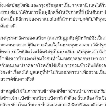
ั้งแต่สมัยสุโขทัยและกรุงศรีอยุธยาเป็น ราชธานี และได้รับก
สาม ต่อมาได้รับการฟื้นฟูอีกครั้งในรัชกาลที่สี่ เป็นต้นม
้จะเป็นพิธีการของพราหมณ์แต่ก็นำมาประยุกต์กับวิถีพุท
้อย่างดี
สุชาดาธิดาของเสนียะ (เสนานิกุฏุมพี) ผู้มีทรัพย์ซึ่งเ
ะยสมหาสาวก ผู้มีความเลื่อมใสในพระพุทธศาสนา ได้ปรุง
พระบรมโพธิสัตว์จะได้ตรัสรู้เป็นพระสัมมาสัมพุทธเจ้า ถื
์”
ซึ่งชาวบ้านจะพร้อมใจกันทำในเทศกาลออกพรรษา ถวาย
คลกับตนเอง ปราศจากโรคภัยไข้เจ็บ การกวนข้าวทิพย์ต้อ
งจะสำเร็จลงได้ มูลเหตุที่ทำในวันออกพรรษาเพื่อถวายเป็น
วรรค์ชั้นดาวดึงส์
สำคัญซึ่งใช้ในการกวนข้าวทิพย์ที่ชาวบ้านนำมารวมเตรี
ข้าวเจ้า แป้งข้าวเหนียว แป้งสาลี ถั่วลิสง ถั่วเหลือง ถั่วเขี
กล้วย ข้าวโพด ใบเตย น้ำลอยดอกมะลิ พืชหรือผลผลิตจาก