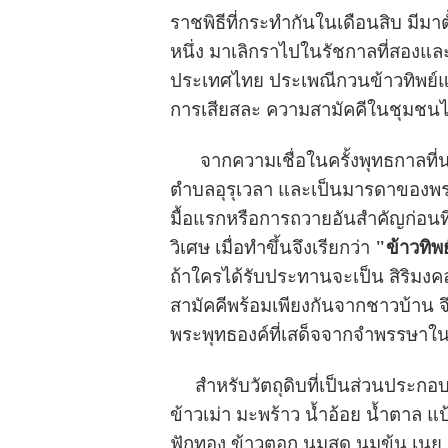
ราชพิธีที่กระทำกันในเดือนสิบ มีมาต
หนึ่ง มาเลิกราไปในรัชกาลที่สองและ
ประเทศไทย ประเพณีกวนข้าวทิพย์แม
การเสียสละ ความสามัคคีในชุมชนได
จากความเชื่อในครั้งพุทธกาลที่นาง
ตำบลอุรุเวลา และเป็นมารดาของพร
มื้อแรกหรือการถวายอันสำคัญก่อนที่
วิเศษ เมื่อทำขึ้นจึงเรียกว่า
"ข้าวทิพย
ถ้าใครได้รับประทานจะเป็น สิริมง
สามัคคีพร้อมเพียงกันจากชาวบ้าน จึ
พระพุทธองค์ที่เสด็จจากจำพรรษาในส
สำหรับวัตถุดิบที่เป็นส่วนประกอบ
ข้าวเม่า มะพร้าว น้ำอ้อย น้ำตาล แป้ง
ฟักทอง ข้าวตอก นมสด นมข้น เนย 