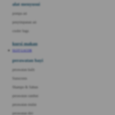
alat menyusui
pompa asi
penyimpanan asi
cooler bags
kursi makan
SLOT GACOR
perawatan bayi
perawatan kulit
Sunscreen
Shampo & Sabun
perawatan rambut
perawatan mulut
perawatan diri