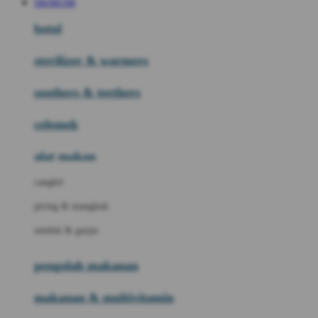
SBOBET88
botol
sterilizer & warmers
soothers & teethers
celemek
alat makan
cangkir
piring & mangkuk
sendok & garpu
pengolah makanan
makanan & multivitamin