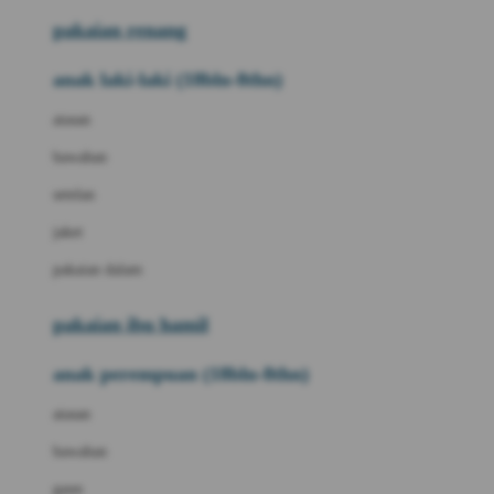
pakaian renang
anak laki-laki (18bln-8thn)
atasan
bawahan
setelan
jaket
pakaian dalam
pakaian ibu hamil
anak perempuan (18bln-8thn)
atasan
bawahan
gaun