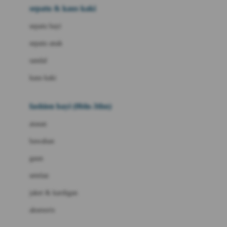
Beauty Barn
sepatu & kaus kaki
Bio Oil
sepatu bayi
Biolane
sepatu anak
Bite Fighters
sandal
Bizzi Growin
kaus kaki
Blackmores
fashion bayi (0bln-3thn)
Blooming Marvellous
atasan
Bonnels
bawahan
Bravado
gaun
Bruder
setelan
Brush Baby
jaket & kardigan
Buds Organics
aksesoris
Bugaboo