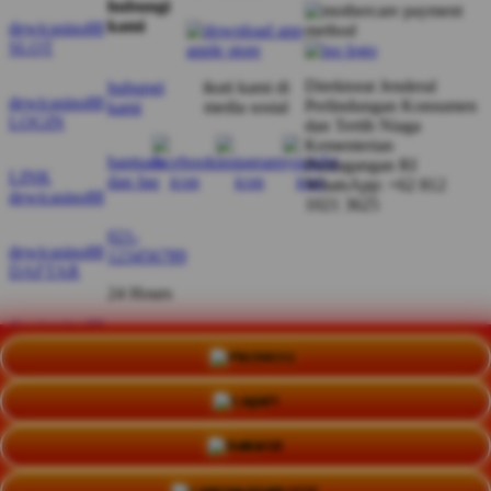
Perlindungan Konsumen
kami
media sosial
LOGIN
dan Tertib Niaga
Kementerian
bantuan
Perdagangan RI
LINK
dan faq
WhatsApp: +62 812
dewicasino88
1021 3625
021-
dewicasino88
123456789
DAFTAR
24 Hours
dewicasino88
LINK
DAFTAR
dewicasino88
PROMO
dewicasino88
TOGEL
LOGIN
SITUS
DAFTAR
dewicasino88