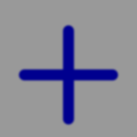
X
Xootz
Y
Yamatoya
Z
Zaxy
Zoggs
0-9
4Moms
59S