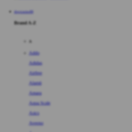
dewicasino88
Brand A-Z
A
Addo
Adidas
Airfree
Alamii
Amara
Aqua Scale
Asics
Aveeno