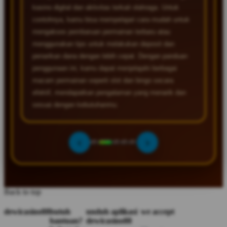
menawarkan panduan tentang cara mudah mengelola
akun, seperti beralih cepat antara kategori permainan
atau memeriksa riwayat aktivitas secara teratur.
Jangan lupa, akses update terbaru untuk menikmati
permainan baru dan fitur-fitur menarik!
‹
›
Back to top
dewicasino88
butuh
unduh aplikasi
we accept
bantuan?
dewicasino88
hubungi
kami
dewicasino88
SLOT
Direktorat Jenderal
hubungi
ikuti kami di
dewicasino88