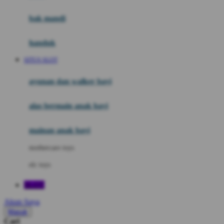
Mini Monkey
Moby
bak mandi
Momami
handuk
Mothercare
SITUS SLOT
Mustela
ayunan dan walker bayi
My Buddy Tag
My K
alas bermain anak bayi
N
mainan anak bayi
Naif
mothercare toys
Nike
elc toys
Nordic Natural
SLOT
Nuby
Akun Saya
Nuna
Masuk
Cari