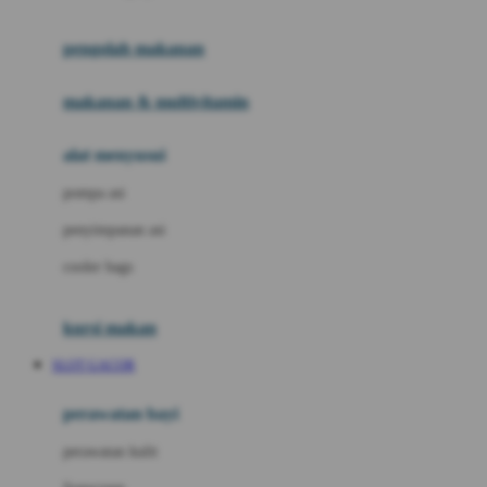
Joie
pengolah makanan
Joolz
Jujube
makanan & multivitamin
K
alat menyusui
Kiddycuts
pompa asi
Kumon
penyimpanan asi
L
cooler bags
Leapfrog
kursi makan
Leclerc
SLOT GACOR
Lee Vierra
Lillebaby
perawatan bayi
Little Bird Told Me
perawatan kulit
Little Miss Janis