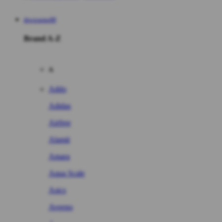
dewicasino88
Brand A-Z
A
Addo
Adidas
Airfree
Alamii
Amara
Aqua Scale
Asics
Aveeno