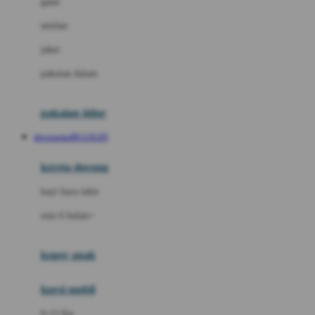
gaun
Dae Organics
setelan
Docare
jaket
Doona
pakaian dalam
Down To Earth
Drew
pakaian tidur
Dr. Brown's
dewicasino88 LOGIN
E
kereta dorong
ELC
bayi baru lahir
Ergobaby
usia 6 bulan+
Expert Care
koper anak
Ezyroller
kursi mobil
F
0-13 Kg