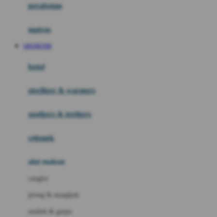
perabotan
Happy Tummy
Hauck
matras
Havaianas
SBOBET88
Hegen
botol
Hot Wheels
sterilizer & warmers
Hybrid
soothers & teethers
I
Inlacta DHA
celemek
Interlac
alat makan
Ivenet
cangkir
J
piring & mangkuk
Jack N Jill
sendok & garpu