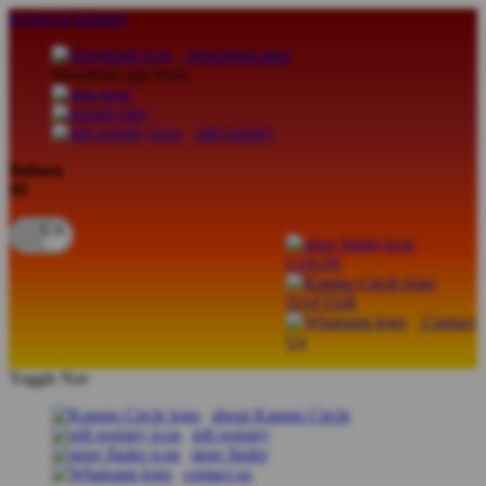
lewati ke Konten
download apps
download app from:
gift registry
Bahasa
ID
LOGIN
DAFTAR
Contact
Us
Toggle Nav
about Kanmo Circle
gift registry
store finder
contact us