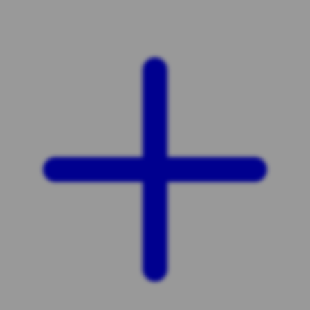
X
Xootz
Y
Yamatoya
Z
Zaxy
Zoggs
0-9
4Moms
59S