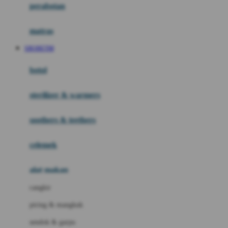
perabotan
Happy Tummy
Hauck
matras
Havaianas
SBOBET88
Hegen
botol
Hot Wheels
sterilizer & warmers
Hybrid
soothers & teethers
I
Inlacta DHA
celemek
Interlac
alat makan
Ivenet
cangkir
J
piring & mangkuk
Jack N Jill
sendok & garpu