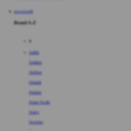
dewicasino88
Brand A-Z
A
Addo
Adidas
Airfree
Alamii
Amara
Aqua Scale
Asics
Aveeno