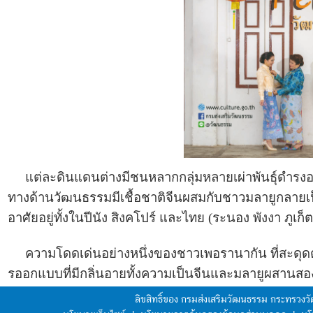
แต่ละดินแดนต่างมีชนหลากกลุ่มหลายเผ่าพันธุ์ดำรงอยู่ร
ทางด้านวัฒนธรรมมีเชื้อชาติจีนผสมกับชาวมลายูกลายเป็
อาศัยอยู่ทั้งในปีนัง สิงคโปร์ และไทย (ระนอง พังงา ภูเก็ต
ความโดดเด่นอย่างหนึ่งของชาวเพอรานากัน ที่สะดุดต
รออกแบบที่มีกลิ่นอายทั้งความเป็นจีนและมลายูผสานสอ
ลิขสิทธิ์ของ กรมส่งเสริมวัฒนธรรม กระทรวง